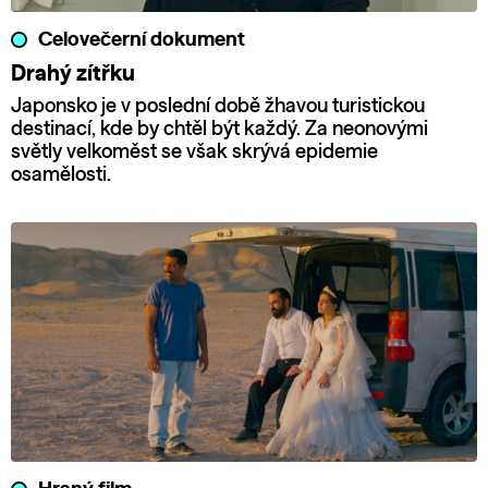
Celovečerní dokument
Drahý zítřku
Japonsko je v poslední době žhavou turistickou
destinací, kde by chtěl být každý. Za neonovými
světly velkoměst se však skrývá epidemie
osamělosti.