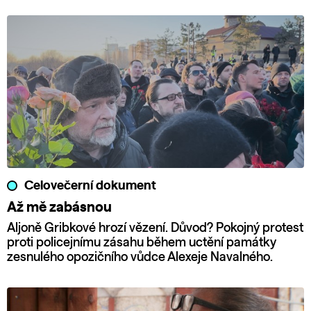
Celovečerní dokument
Až mě zabásnou
Aljoně Gribkové hrozí vězení. Důvod? Pokojný protest
proti policejnímu zásahu během uctění památky
zesnulého opozičního vůdce Alexeje Navalného.