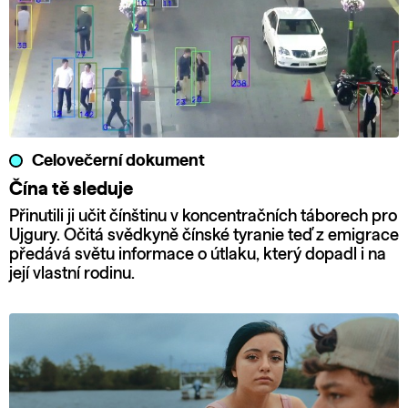
Celovečerní dokument
Čína tě sleduje
Přinutili ji učit čínštinu v koncentračních táborech pro
Ujgury. Očitá svědkyně čínské tyranie teď z emigrace
předává světu informace o útlaku, který dopadl i na
její vlastní rodinu.