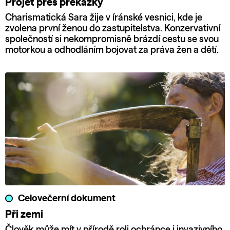
Projet přes překážky
Charismatická Sara žije v íránské vesnici, kde je
zvolena první ženou do zastupitelstva. Konzervativní
společností si nekompromisně brázdí cestu se svou
motorkou a odhodláním bojovat za práva žen a dětí.
Celovečerní dokument
Při zemi
Člověk může mít v přírodě roli ochránce i invazivního