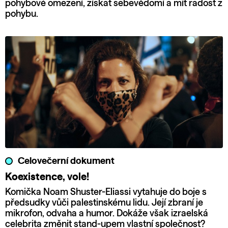
pohybové omezení, získat sebevědomí a mít radost z
pohybu.
Celovečerní dokument
Koexistence, vole!
Komička Noam Shuster-Eliassi vytahuje do boje s
předsudky vůči palestinskému lidu. Její zbraní je
mikrofon, odvaha a humor. Dokáže však izraelská
celebrita změnit stand-upem vlastní společnost?