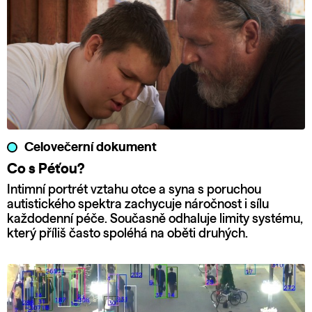
Celovečerní dokument
Co s Péťou?
Intimní portrét vztahu otce a syna s poruchou
autistického spektra zachycuje náročnost i sílu
každodenní péče. Současně odhaluje limity systému,
který příliš často spoléhá na oběti druhých.