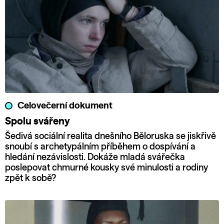
Celovečerní dokument
Spolu svářeny
Šedivá sociální realita dnešního Běloruska se jiskřivě
snoubí s archetypálním příběhem o dospívání a
hledání nezávislosti. Dokáže mladá svářečka
poslepovat chmurné kousky své minulosti a rodiny
zpět k sobě?