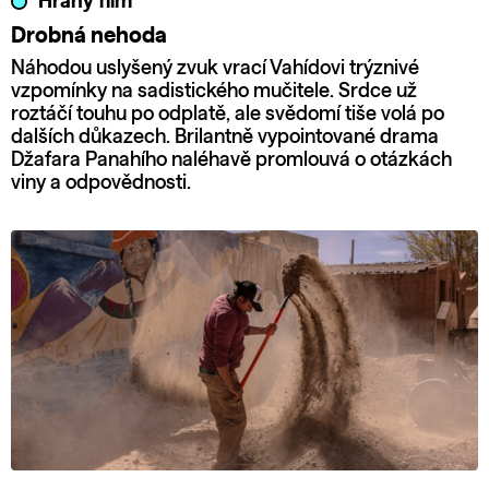
Hraný film
Drobná nehoda
Náhodou uslyšený zvuk vrací Vahídovi trýznivé
vzpomínky na sadistického mučitele. Srdce už
roztáčí touhu po odplatě, ale svědomí tiše volá po
dalších důkazech. Brilantně vypointované drama
Džafara Panahího naléhavě promlouvá o otázkách
viny a odpovědnosti.