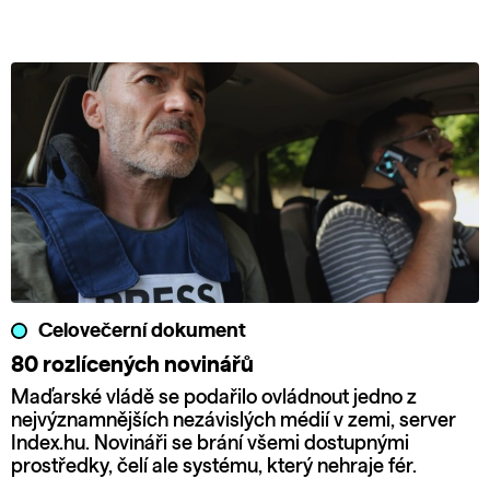
Celovečerní dokument
80 rozlícených novinářů
Maďarské vládě se podařilo ovládnout jedno z
nejvýznamnějších nezávislých médií v zemi, server
Index.hu. Novináři se brání všemi dostupnými
prostředky, čelí ale systému, který nehraje fér.