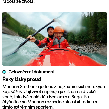
radost ze života.
Celovečerní dokument
Řeky lásky proud
Mariann Sæther je jednou z nejznámějších norských
kajakářek. Její život naplňuje jak jízda na divoké
vodě, tak dvě malé děti Benjamin a Saga. Po
čtyřicítce se Mariann rozhodne skloubit rodinu s
tímto extrémním sportem.