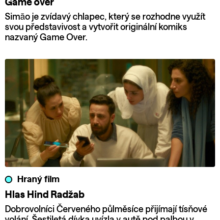
Game over
Simão je zvídavý chlapec, který se rozhodne využít
svou představivost a vytvořit originální komiks
nazvaný Game Over.
Hraný film
Hlas Hind Radžab
Dobrovolníci Červeného půlměsíce přijímají tísňové
volání. Šestiletá dívka uvízla v autě pod palbou v