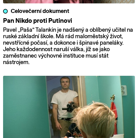
Celovečerní dokument
Pan Nikdo proti Putinovi
Pavel „Paša“ Talankin je nadšený a oblíbený učitel na
ruské základní škole. Má rád maloměstský život,
nevstřícné počasí, a dokonce i špinavé paneláky.
Jeho každodennost naruší válka, jíž se jako
zaměstnanec výchovné instituce musí stát
nástrojem.