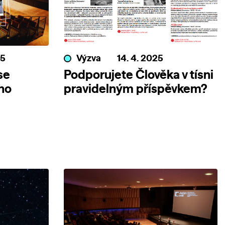
25
Výzva
14. 4. 2025
se
Podporujete Člověka v tísni
ho
pravidelným příspěvkem?