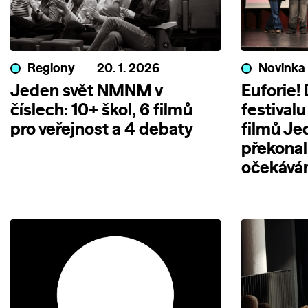
Regiony
20. 1. 2026
Novinka
Jeden svět NMNM v
Euforie!
číslech: 10+ škol, 6 filmů
festival
pro veřejnost a 4 debaty
filmů J
překonal
očekáván