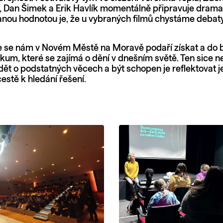
, Dan Šimek a Erik Havlík momentálně připravuje dramat
anou hodnotou je, že u vybraných filmů chystáme debat
e se nám v Novém Městě na Moravě podaří získat a do
kum, které se zajímá o dění v dnešním světě. Ten sice ne
ět o podstatných věcech a být schopen je reflektovat j
estě k hledání řešení.