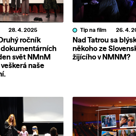
28. 4. 2025
Tip na film
26. 4. 
 Druhý ročník
Nad Tatrou sa blýs
u dokumentárních
někoho ze Slovens
eden svět NMnM
žijícího v NMNM?
 veškerá naše
í.