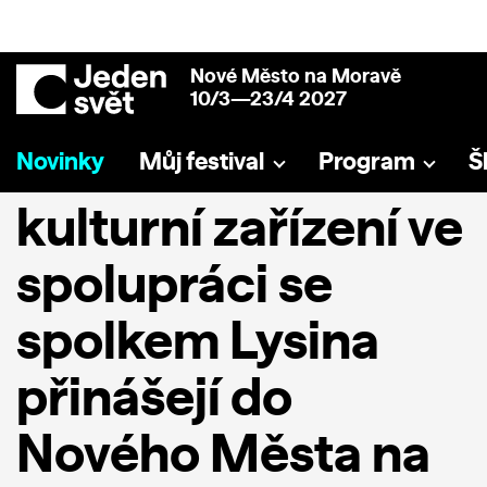
Nové Město na Moravě
10/3—23/4 2027
Novinky
Můj festival
Program
Š
Novoměstská
kulturní zařízení ve
spolupráci se
spolkem Lysina
přinášejí do
Nového Města na