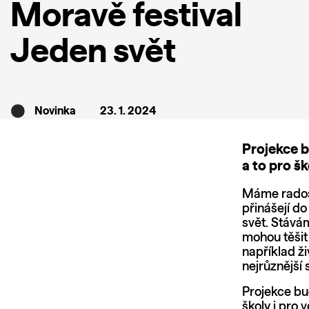
Moravě festival
Jeden svět
Novinka
23. 1. 2024
Projekce b
a to pro šk
Máme radost
přinášejí d
svět. Stává
mohou těšit
například ž
nejrůznější 
Projekce bu
školy i pro 