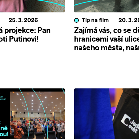
25. 3. 2026
Tip na film
20. 3. 
 projekce: Pan
Zajímá vás, co se d
ti Putinovi!
hranicemi vaší ulic
našeho města, naš