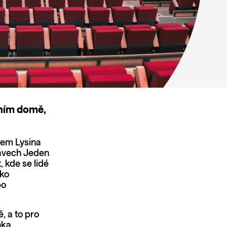
rním domě,
kem Lysina
rávech Jeden
 kde se lidé
ako
bo
, a to pro
nka