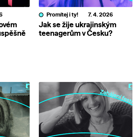
6
Promítej i ty!
7. 4. 2026
Novém
Jak se žije ukrajinským
úspěšně
teenagerům v Česku?