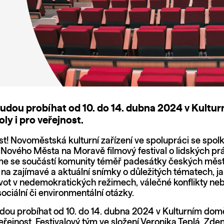
udou probíhat od 10. do 14. dubna 2024 v Kultu
oly i pro veřejnost.
! Novoměstská kulturní zařízení ve spolupráci se spol
o Nového Města na Moravě filmový festival o lidských p
me se součástí komunity téměř padesátky českých měst,
 na zajímavé a aktuální snímky o důležitých tématech, j
ivot v nedemokratických režimech, válečné konflikty ne
sociální či environmentální otázky.
dou probíhat od 10. do 14. dubna 2024 v Kulturním domě
veřejnost. Festivalový tým ve složení Veronika Teplá, Zde