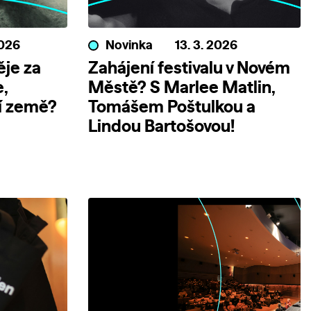
2026
Novinka
13. 3. 2026
ěje za
Zahájení festivalu v Novém
e,
Městě? S Marlee Matlin,
í země?
Tomášem Poštulkou a
Lindou Bartošovou!