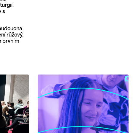
urgii.
y s
 budoucna
ní růžový,
e prvním