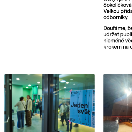
Sokolíčková
Velkou přid
odborníky.
Doufáme, ž
udržet publi
nicméně věd
krokem na c