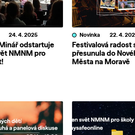
24. 4. 2025
Novinka
22. 4. 20
Minář odstartuje
Festivalová radost 
vět NMNM pro
přesunula do Nové
t!
Města na Moravě