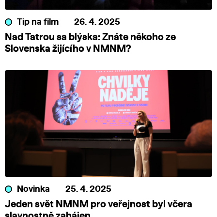
Tip na film
26. 4. 2025
Nad Tatrou sa blýska: Znáte někoho ze
Slovenska žijícího v NMNM?
Novinka
25. 4. 2025
Jeden svět NMNM pro veřejnost byl včera
slavnostně zahájen