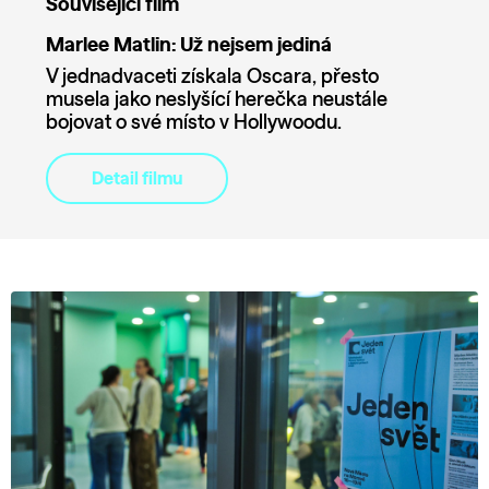
Související film
Marlee Matlin: Už nejsem jediná
V jednadvaceti získala Oscara, přesto
musela jako neslyšící herečka neustále
bojovat o své místo v Hollywoodu.
Detail filmu