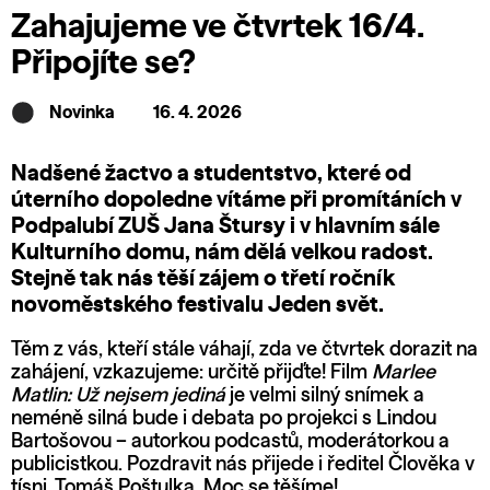
Zahajujeme ve čtvrtek 16/4.
Připojíte se?
Novinka
16. 4. 2026
Nadšené žactvo a studentstvo, které od
úterního dopoledne vítáme při promítáních v
Podpalubí ZUŠ Jana Štursy i v hlavním sále
Kulturního domu, nám dělá velkou radost.
Stejně tak nás těší zájem o třetí ročník
novoměstského festivalu Jeden svět.
Těm z vás, kteří stále váhají, zda ve čtvrtek dorazit na
zahájení, vzkazujeme: určitě přijďte! Film
Marlee
Matlin: Už nejsem jediná
je velmi silný snímek a
neméně silná bude i debata po projekci s Lindou
Bartošovou – autorkou podcastů, moderátorkou a
publicistkou. Pozdravit nás přijede i ředitel Člověka v
tísni, Tomáš Poštulka. Moc se těšíme!