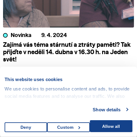
Novinka
9. 4. 2024
Zajímá vás téma stárnutí a ztráty paměti? Tak
přijďte v neděli 14. dubna v 16.30 h. na Jeden
svět!
This website uses cookies
We use cookies to personalise content and ads, to provide
social media features and to analyse our traffic. We also
share information about your use of our site with our social
Show details
media, advertising and analytics partners who may
combine it with other information that you’ve provided to
them or that they’ve collected from your use of their
Allow all
Deny
Custom
services.