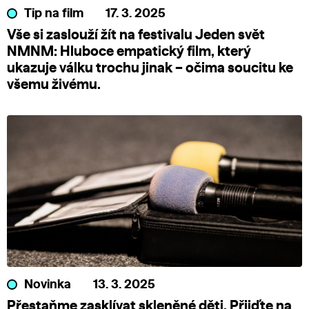
Tip na film
17. 3. 2025
Vše si zaslouží žít na festivalu Jeden svět
NMNM: Hluboce empatický film, který
ukazuje válku trochu jinak – očima soucitu ke
všemu živému.
Novinka
13. 3. 2025
Přestaňme zasklívat skleněné děti. Přijďte na