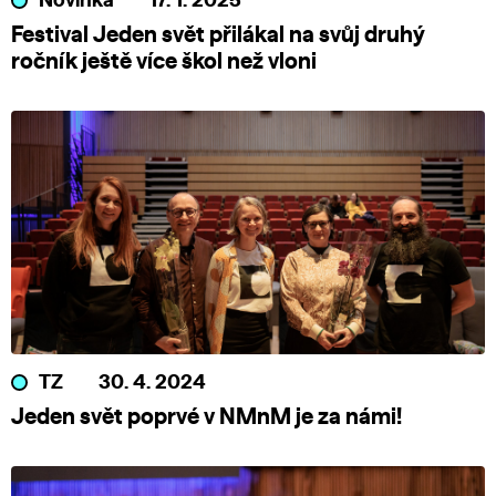
Novinka
17. 1. 2025
Festival Jeden svět přilákal na svůj druhý
ročník ještě více škol než vloni
TZ
30. 4. 2024
Jeden svět poprvé v NMnM je za námi!