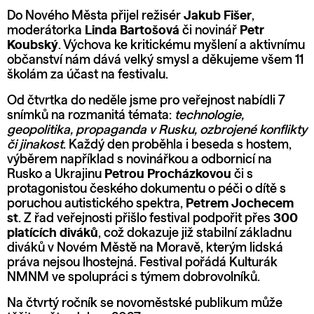
Do Nového Města přijel režisér
Jakub Fišer
,
moderátorka
Linda Bartošová
či novinář
Petr
Koubský
. Výchova ke kritickému myšlení a aktivnímu
občanství nám dává velký smysl a děkujeme všem 11
školám za účast na festivalu.
Od čtvrtka do neděle jsme pro veřejnost nabídli 7
snímků na rozmanitá témata:
technologie,
geopolitika, propaganda v Rusku, ozbrojené konflikty
či jinakost
. Každý den proběhla i beseda s hostem,
výběrem například s novinářkou a odbornicí na
Rusko a Ukrajinu
Petrou Procházkovou
či s
protagonistou českého dokumentu o péči o dítě s
poruchou autistického spektra,
Petrem Jochecem
st
. Z řad veřejnosti přišlo festival podpořit přes
300
platících diváků
, což dokazuje již stabilní základnu
diváků v Novém Městě na Moravě, kterým lidská
práva nejsou lhostejná. Festival pořádá Kulturák
NMNM ve spolupráci s týmem dobrovolníků.
Na čtvrtý ročník se novoměstské publikum může