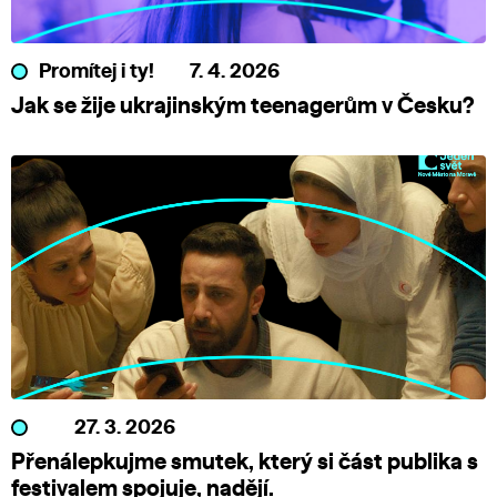
Promítej i ty!
7. 4. 2026
Jak se žije ukrajinským teenagerům v Česku?
27. 3. 2026
Přenálepkujme smutek, který si část publika s
festivalem spojuje, nadějí.