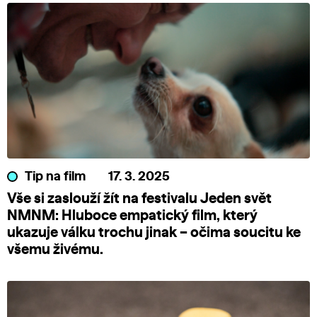
Tip na film
17. 3. 2025
Vše si zaslouží žít na festivalu Jeden svět
NMNM: Hluboce empatický film, který
ukazuje válku trochu jinak – očima soucitu ke
všemu živému.