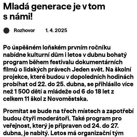
Mladá generace je v tom
s námi!
Rozhovor
1. 4. 2025
Po úspěšném loňském prvním ročníku
nabídne kulturní dům i letos v dubnu bohatý
program během festivalu dokumentárních
filmů o lidských právech
Jeden svět
. Na školní
projekce, které budou v dopoledních hodinách
probíhat
od 22. do 25. dubna
, se přihlásilo více
než 1 500 dětí a mládeže od 6 do 18 let z
celkem 11 škol z Novoměstska.
Promítat se bude na třech místech a zapotřebí
budou
čtyři moderátoři
. Také program pro
veřejnost, který je připraven od 24. do 27.
dubna, je nabitý. Letos má organizační tým