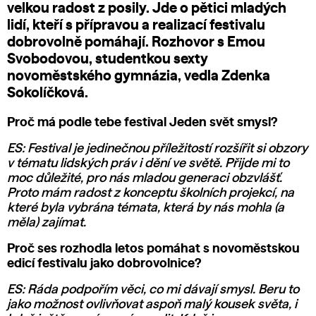
velkou radost z posily. Jde o pětici mladých
lidí, kteří s přípravou a realizací festivalu
dobrovolně pomáhají. Rozhovor s
Emou
Svobodovou
, studentkou sexty
novoměstského gymnázia, vedla Zdenka
Sokolíčková.
Proč má podle tebe festival Jeden svět smysl?
ES: Festival je jedinečnou příležitostí rozšířit si obzory
v tématu lidských práv i dění ve světě. Přijde mi to
moc důležité, pro nás mladou generaci obzvlášť.
Proto mám radost z konceptu školních projekcí, na
které byla vybrána témata, která by nás mohla (a
měla) zajímat.
Proč ses rozhodla letos pomáhat s novoměstskou
edicí festivalu jako dobrovolnice?
ES: Ráda podpořím věci, co mi dávají smysl. Beru to
jako možnost ovlivňovat aspoň malý kousek světa, i