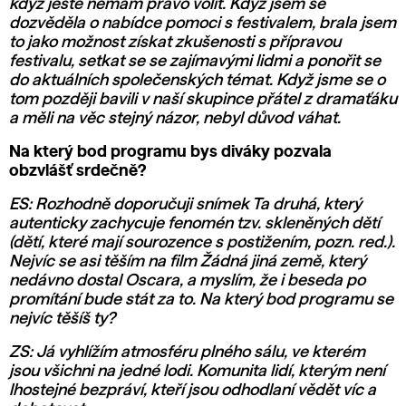
když ještě nemám právo volit. Když jsem se
dozvěděla o nabídce pomoci s festivalem, brala jsem
to jako možnost získat zkušenosti s přípravou
festivalu, setkat se se zajímavými lidmi a ponořit se
do aktuálních společenských témat. Když jsme se o
tom později bavili v naší skupince přátel z dramaťáku
a měli na věc stejný názor, nebyl důvod váhat.
Na který bod programu bys diváky pozvala
obzvlášť srdečně?
ES: Rozhodně doporučuji snímek Ta druhá, který
autenticky zachycuje fenomén tzv. skleněných dětí
(dětí, které mají sourozence s postižením, pozn. red.).
Nejvíc se asi těším na film Žádná jiná země, který
nedávno dostal Oscara, a myslím, že i beseda po
promítání bude stát za to. Na který bod programu se
nejvíc těšíš ty?
ZS: Já vyhlížím atmosféru plného sálu, ve kterém
jsou všichni na jedné lodi. Komunita lidí, kterým není
lhostejné bezpráví, kteří jsou odhodlaní vědět víc a