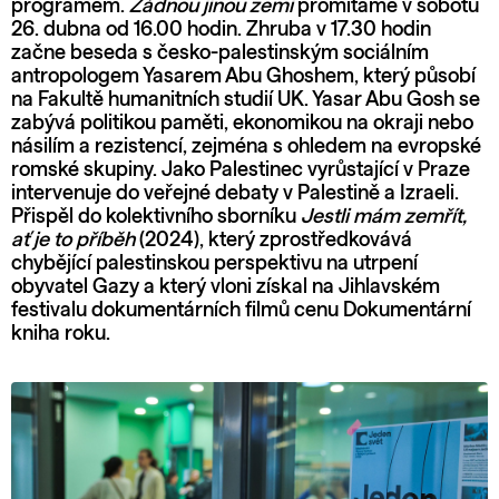
programem.
Žádnou jinou zemi
promítáme v sobotu
26. dubna od 16.00 hodin. Zhruba v 17.30 hodin
začne beseda s česko-palestinským sociálním
antropologem Yasarem Abu Ghoshem, který působí
na Fakultě humanitních studií UK. Yasar Abu Gosh se
zabývá politikou paměti, ekonomikou na okraji nebo
násilím a rezistencí, zejména s ohledem na evropské
romské skupiny. Jako Palestinec vyrůstající v Praze
intervenuje do veřejné debaty v Palestině a Izraeli.
Přispěl do kolektivního sborníku
Jestli mám zemřít,
ať je to příběh
(2024), který zprostředkovává
chybějící palestinskou perspektivu na utrpení
obyvatel Gazy a který vloni získal na Jihlavském
festivalu dokumentárních filmů cenu Dokumentární
kniha roku.