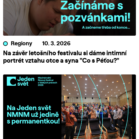
Regiony
10. 3. 2026
Na závěr letošního festivalu si dáme intimní
portrét vztahu otce a syna "Co s Péťou?"