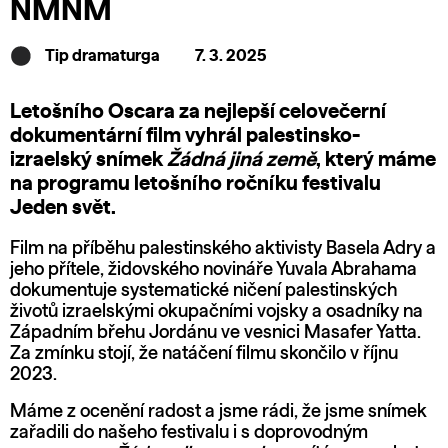
NMNM
Tip dramaturga
7. 3. 2025
Letošního Oscara za nejlepší celovečerní
dokumentární film vyhrál palestinsko-
izraelský snímek
Žádná jiná země
, který máme
na programu letošního ročníku festivalu
Jeden svět.
Film na příběhu palestinského aktivisty Basela Adry a
jeho přítele, židovského novináře Yuvala Abrahama
dokumentuje systematické ničení palestinských
životů izraelskými okupačními vojsky a osadníky na
Západním břehu Jordánu ve vesnici Masafer Yatta.
Za zmínku stojí, že natáčení filmu skončilo v říjnu
2023.
Máme z ocenění radost a jsme rádi, že jsme snímek
zařadili do našeho festivalu i s doprovodným