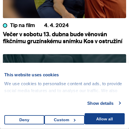
Tip na film
4. 4. 2024
Večer v sobotu 13. dubna bude věnován
fikčnímu gruzínskému snímku Kos v ostružiní
This website uses cookies
We use cookies to personalise content and ads, to provide
social media features and to analyse our traffic. We also
share information about your use of our site with our social
Show details
media, advertising and analytics partners who may
combine it with other information that you’ve provided to
them or that they’ve collected from your use of their
Allow all
Deny
Custom
Novinka
3. 4. 2024
services.