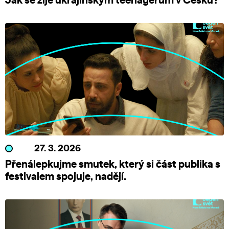
Jak se žije ukrajinským teenagerům v Česku?
27. 3. 2026
Přenálepkujme smutek, který si část publika s
festivalem spojuje, nadějí.