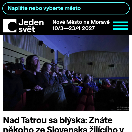
Nové Město na Moravě
10/3—23/4 2027
Nad Tatrou sa blýska: Znáte
někoho ze Slovenska žijícího v