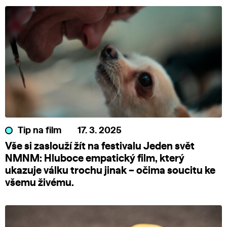
Tip na film
17. 3. 2025
Vše si zaslouží žít na festivalu Jeden svět
NMNM: Hluboce empatický film, který
ukazuje válku trochu jinak – očima soucitu ke
všemu živému.