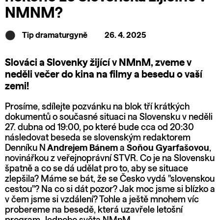
NMNM?
Tip dramaturgyně
26. 4. 2025
Slováci a Slovenky žijící v NMnM, zveme v
neděli večer do kina na filmy a besedu o vaší
zemi!
Prosíme, sdílejte pozvánku na blok tří krátkých
dokumentů o současné situaci na Slovensku v neděli
27. dubna od 19:00, po které bude cca od 20:30
následovat beseda se slovenským redaktorem
Denníku N
Andrejem Bánem
a
Soňou Gyarfašovou
,
novinářkou z veřejnoprávní STVR. Co je na Slovensku
špatně a co se dá udělat pro to, aby se situace
zlepšila? Máme se bát, že se Česko vydá "slovenskou
cestou"? Na co si dát pozor? Jak moc jsme si blízko a
v čem jsme si vzdálení? Tohle a ještě mnohem víc
probereme na besedě, která uzavřele letošní