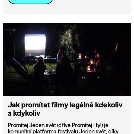
Jak promítat filmy legálně kdekoliv
a kdykoliv
Promítej Jeden svět (dříve Promítej i ty!) je
komunitní platforma festivalu Jeden svět, díky