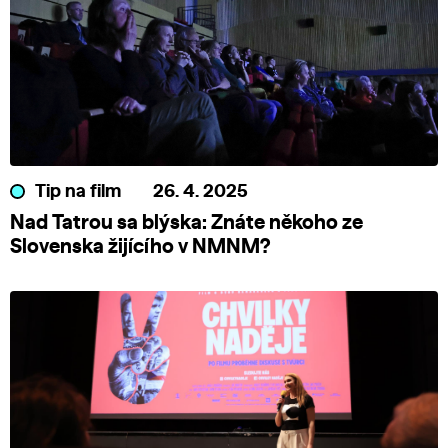
Tip na film
26. 4. 2025
Nad Tatrou sa blýska: Znáte někoho ze
Slovenska žijícího v NMNM?