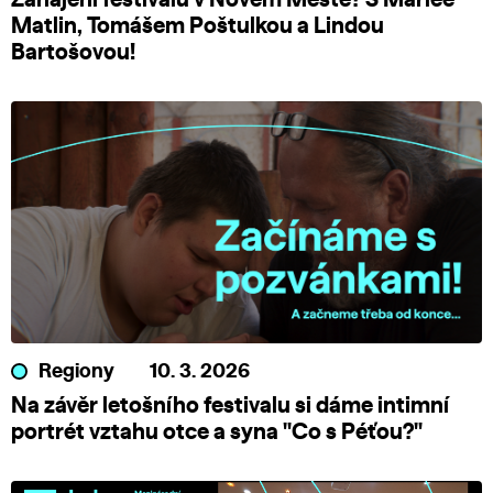
Zahájení festivalu v Novém Městě? S Marlee
Matlin, Tomášem Poštulkou a Lindou
Bartošovou!
Regiony
10. 3. 2026
Na závěr letošního festivalu si dáme intimní
portrét vztahu otce a syna "Co s Péťou?"