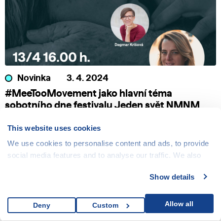
Novinka
3. 4. 2024
#MeeTooMovement jako hlavní téma
sobotního dne festivalu Jeden svět NMNM
This website uses cookies
We use cookies to personalise content and ads, to provide
social media features and to analyse our traffic. We also
share information about your use of our site with our social
Show details
media, advertising and analytics partners who may
combine it with other information that you’ve provided to
them or that they’ve collected from your use of their
Allow all
Deny
Custom
services.