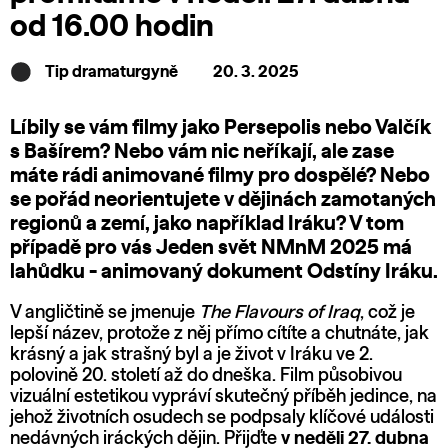
od 16.00 hodin
Tip dramaturgyně
20. 3. 2025
Líbily se vám filmy jako Persepolis nebo Valčík
s Bašírem? Nebo vám nic neříkají, ale zase
máte rádi animované filmy pro dospělé? Nebo
se pořád neorientujete v dějinách zamotaných
regionů a zemí, jako například Iráku? V tom
případě pro vás
Jeden svět NMnM 2025
má
lahůdku - animovaný dokument Odstíny Iráku.
V angličtině se jmenuje
The Flavours of Iraq
, což je
lepší název, protože z něj přímo cítíte a chutnáte, jak
krásný a jak strašný byl a je život v Iráku ve 2.
polovině 20. století až do dneška. Film působivou
vizuální estetikou vypráví skutečný příběh jedince, na
jehož životních osudech se podpsaly klíčové události
nedávných iráckých dějin. Přijďte
v neděli 27. dubna