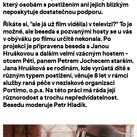
který osobám s postižením ani jejich blízkým
neposkytuje dostatečnou podporu.
Říkáte si, "ale já už film viděl(a) v televizi?" To je
možné, ale beseda s pozvanými hosty se u vás
v obýváku po filmu určitě nekonala. Po
projekci je připravena beseda s Janou
Hruškovou a dalším velmi vzácným hostem -
otcem Péti, panem Petrem Jochecem starším.
Jana Hrušková se rodinám, kde vyrůstá dítě s
různým typem postižení, věnuje 8 let v rámci
služby raná péče v neziskové organizaci
Portimo, o.p.s. Na této práci má ráda její
různorodost a trochu nepředvídatelnost.
Besedu moderuje Petr Hladík.