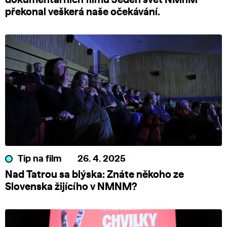
dokumentárních filmů Jeden svět NMnM
překonal veškerá naše očekávání.
Tip na film
26. 4. 2025
Nad Tatrou sa blýska: Znáte někoho ze
Slovenska žijícího v NMNM?