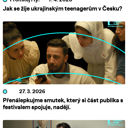
Promítej i ty!
7. 4. 2026
Jak se žije ukrajinským teenagerům v Česku?
27. 3. 2026
Přenálepkujme smutek, který si část publika s
festivalem spojuje, nadějí.