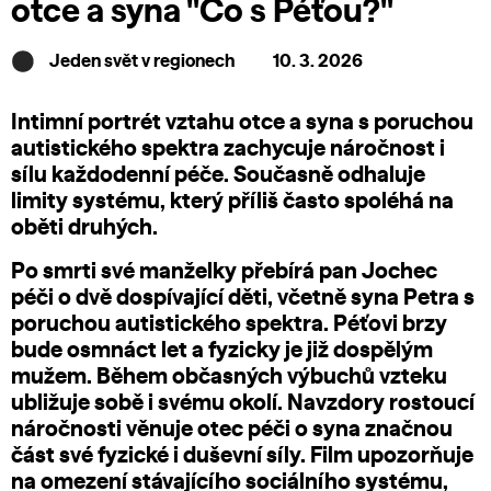
otce a syna "Co s Péťou?"
Jeden svět v regionech
10. 3. 2026
Intimní portrét vztahu otce a syna s poruchou
autistického spektra zachycuje náročnost i
sílu každodenní péče. Současně odhaluje
limity systému, který příliš často spoléhá na
oběti druhých.
Po smrti své manželky přebírá pan Jochec
péči o dvě dospívající děti, včetně syna Petra s
poruchou autistického spektra. Péťovi brzy
bude osmnáct let a fyzicky je již dospělým
mužem. Během občasných výbuchů vzteku
ubližuje sobě i svému okolí. Navzdory rostoucí
náročnosti věnuje otec péči o syna značnou
část své fyzické i duševní síly. Film upozorňuje
na omezení stávajícího sociálního systému,