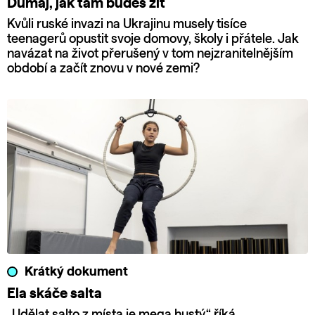
Dumaj, jak tam budeš žít
Kvůli ruské invazi na Ukrajinu musely tisíce
teenagerů opustit svoje domovy, školy i přátele. Jak
navázat na život přerušený v tom nejzranitelnějším
období a začít znovu v nové zemi?
Krátký dokument
Ela skáče salta
„Udělat salto z místa je mega hustý,“ říká