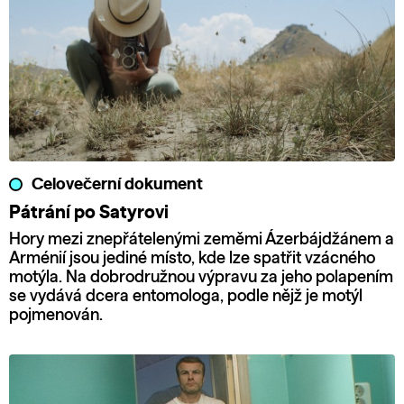
Celovečerní dokument
Pátrání po Satyrovi
Hory mezi znepřátelenými zeměmi Ázerbájdžánem a
Arménií jsou jediné místo, kde lze spatřit vzácného
motýla. Na dobrodružnou výpravu za jeho polapením
se vydává dcera entomologa, podle nějž je motýl
pojmenován.