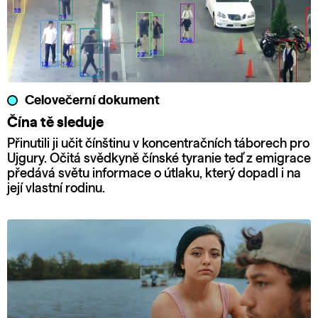
Celovečerní dokument
Čína tě sleduje
Přinutili ji učit čínštinu v koncentračních táborech pro
Ujgury. Očitá svědkyně čínské tyranie teď z emigrace
předává světu informace o útlaku, který dopadl i na
její vlastní rodinu.