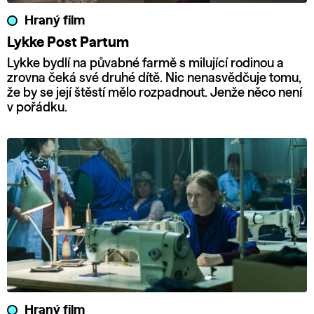
Hraný film
Lykke Post Partum
Lykke bydlí na půvabné farmě s milující rodinou a
zrovna čeká své druhé dítě. Nic nenasvědčuje tomu,
že by se její štěstí mělo rozpadnout. Jenže něco není
v pořádku.
Hraný film