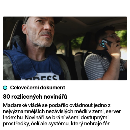
Celovečerní dokument
80 rozlícených novinářů
Maďarské vládě se podařilo ovládnout jedno z
nejvýznamnějších nezávislých médií v zemi, server
Index.hu. Novináři se brání všemi dostupnými
prostředky, čelí ale systému, který nehraje fér.