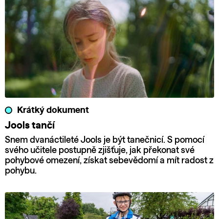
Krátký dokument
Jools tančí
Snem dvanáctileté Jools je být tanečnicí. S pomocí
svého učitele postupně zjišťuje, jak překonat své
pohybové omezení, získat sebevědomí a mít radost z
pohybu.