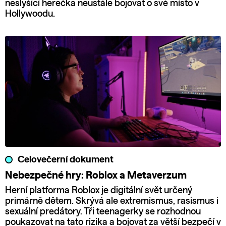
neslyšící herečka neustále bojovat o své místo v
Hollywoodu.
Celovečerní dokument
Nebezpečné hry: Roblox a Metaverzum
Herní platforma Roblox je digitální svět určený
primárně dětem. Skrývá ale extremismus, rasismus i
sexuální predátory. Tři teenagerky se rozhodnou
poukazovat na tato rizika a bojovat za větší bezpečí v