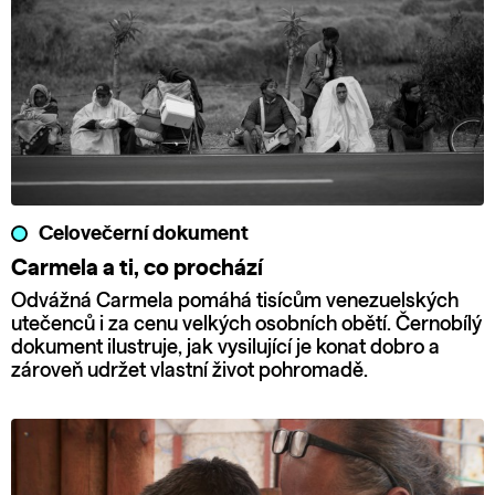
Celovečerní dokument
Carmela a ti, co prochází
Odvážná Carmela pomáhá tisícům venezuelských
utečenců i za cenu velkých osobních obětí. Černobílý
dokument ilustruje, jak vysilující je konat dobro a
zároveň udržet vlastní život pohromadě.