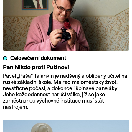
Celovečerní dokument
Pan Nikdo proti Putinovi
Pavel „Paša“ Talankin je nadšený a oblíbený učitel na
ruské základní škole. Má rád maloměstský život,
nevstřícné počasí, a dokonce i špinavé paneláky.
Jeho každodennost naruší válka, jíž se jako
zaměstnanec výchovné instituce musí stát
nástrojem.