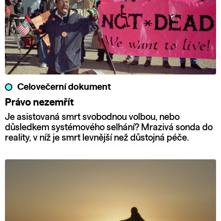
Celovečerní dokument
Právo nezemřít
Je asistovaná smrt svobodnou volbou, nebo
důsledkem systémového selhání? Mrazivá sonda do
reality, v níž je smrt levnější než důstojná péče.