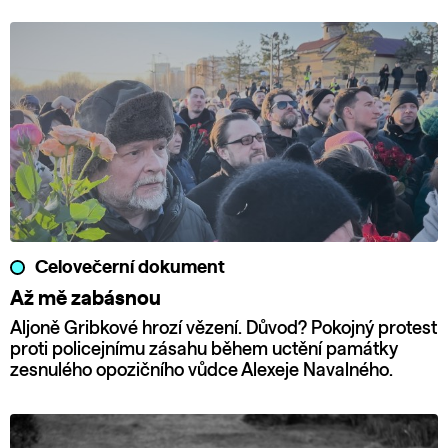
Celovečerní dokument
Až mě zabásnou
Aljoně Gribkové hrozí vězení. Důvod? Pokojný protest
proti policejnímu zásahu během uctění památky
zesnulého opozičního vůdce Alexeje Navalného.