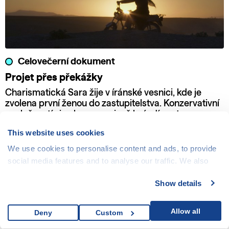
Celovečerní dokument
Projet přes překážky
Charismatická Sara žije v íránské vesnici, kde je
zvolena první ženou do zastupitelstva. Konzervativní
společností si nekompromisně brázdí cestu se svou
motorkou a odhodláním bojovat za práva žen a dětí.
This website uses cookies
We use cookies to personalise content and ads, to provide
social media features and to analyse our traffic. We also
share information about your use of our site with our social
Show details
media, advertising and analytics partners who may
combine it with other information that you’ve provided to
them or that they’ve collected from your use of their
Allow all
Deny
Custom
services.