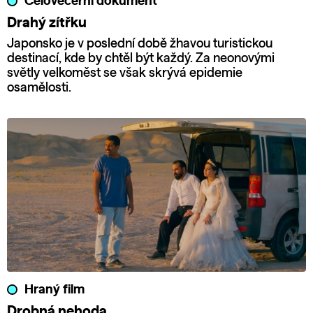
Celovečerní dokument
Drahý zítřku
Japonsko je v poslední době žhavou turistickou
destinací, kde by chtěl být každý. Za neonovými
světly velkoměst se však skrývá epidemie
osamělosti.
Hraný film
Drobná nehoda