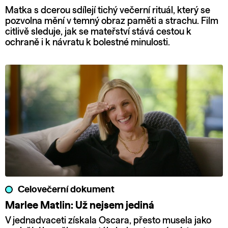
Matka s dcerou sdílejí tichý večerní rituál, který se
pozvolna mění v temný obraz paměti a strachu. Film
citlivě sleduje, jak se mateřství stává cestou k
ochraně i k návratu k bolestné minulosti.
Celovečerní dokument
Marlee Matlin: Už nejsem jediná
V jednadvaceti získala Oscara, přesto musela jako