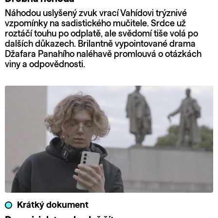
Náhodou uslyšený zvuk vrací Vahídovi trýznivé
vzpomínky na sadistického mučitele. Srdce už
roztáčí touhu po odplatě, ale svědomí tiše volá po
dalších důkazech. Brilantně vypointované drama
Džafara Panahího naléhavě promlouvá o otázkách
viny a odpovědnosti.
Krátký dokument