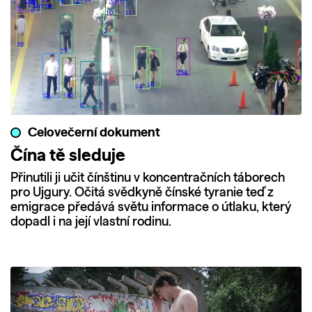
Celovečerní dokument
Čína tě sleduje
Přinutili ji učit čínštinu v koncentračních táborech
pro Ujgury. Očitá svědkyně čínské tyranie teď z
emigrace předává světu informace o útlaku, který
dopadl i na její vlastní rodinu.