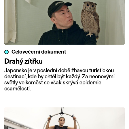
Celovečerní dokument
Drahý zítřku
Japonsko je v poslední době žhavou turistickou
destinací, kde by chtěl být každý. Za neonovými
světly velkoměst se však skrývá epidemie
osamělosti.