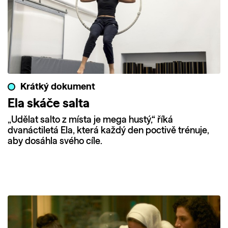
Krátký dokument
Ela skáče salta
„Udělat salto z místa je mega hustý,“ říká
dvanáctiletá Ela, která každý den poctivě trénuje,
aby dosáhla svého cíle.