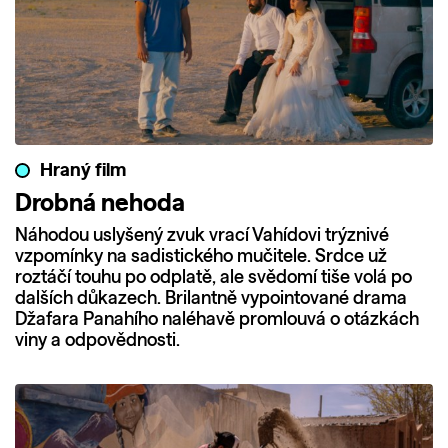
Hraný film
Drobná nehoda
Náhodou uslyšený zvuk vrací Vahídovi trýznivé
vzpomínky na sadistického mučitele. Srdce už
roztáčí touhu po odplatě, ale svědomí tiše volá po
dalších důkazech. Brilantně vypointované drama
Džafara Panahího naléhavě promlouvá o otázkách
viny a odpovědnosti.