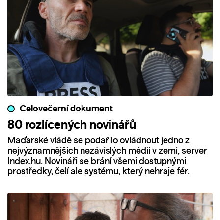
Celovečerní dokument
80 rozlícených novinářů
Maďarské vládě se podařilo ovládnout jedno z
nejvýznamnějších nezávislých médií v zemi, server
Index.hu. Novináři se brání všemi dostupnými
prostředky, čelí ale systému, který nehraje fér.