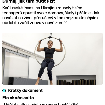
Dumaj, jak tam budeš žít
Kvůli ruské invazi na Ukrajinu musely tisíce
teenagerů opustit svoje domovy, školy i přátele. Jak
navázat na život přerušený v tom nejzranitelnějším
období a začít znovu v nové zemi?
Krátký dokument
Ela skáče salta
„Udělat salto z místa je mega hustý,“ říká