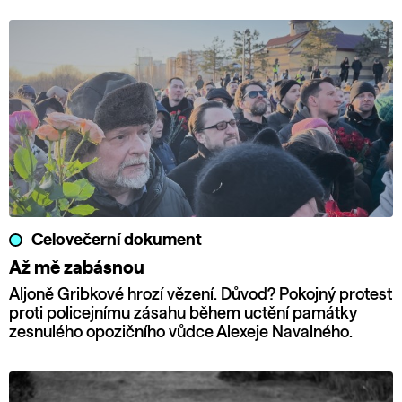
Celovečerní dokument
Až mě zabásnou
Aljoně Gribkové hrozí vězení. Důvod? Pokojný protest
proti policejnímu zásahu během uctění památky
zesnulého opozičního vůdce Alexeje Navalného.