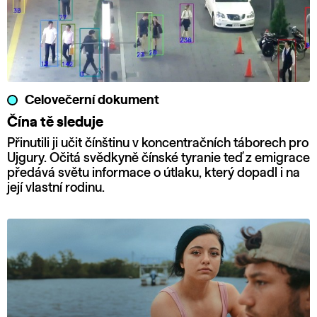
Celovečerní dokument
Čína tě sleduje
Přinutili ji učit čínštinu v koncentračních táborech pro
Ujgury. Očitá svědkyně čínské tyranie teď z emigrace
předává světu informace o útlaku, který dopadl i na
její vlastní rodinu.