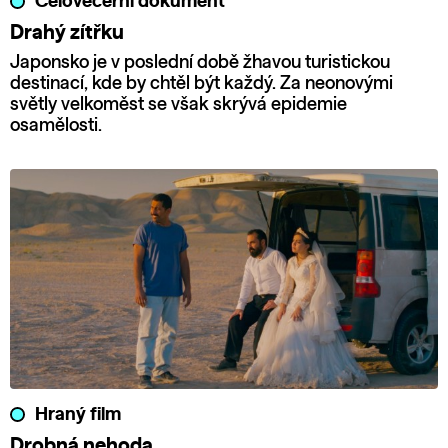
Celovečerní dokument
Drahý zítřku
Japonsko je v poslední době žhavou turistickou
destinací, kde by chtěl být každý. Za neonovými
světly velkoměst se však skrývá epidemie
osamělosti.
Hraný film
Drobná nehoda