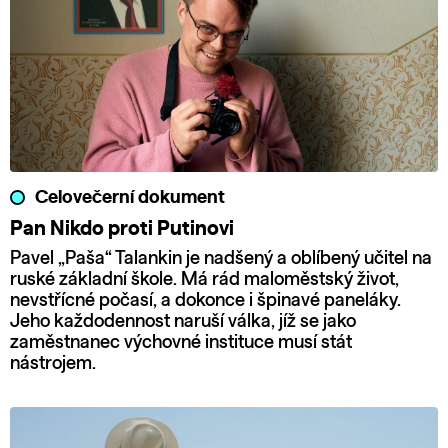
Celovečerní dokument
Pan Nikdo proti Putinovi
Pavel „Paša“ Talankin je nadšený a oblíbený učitel na
ruské základní škole. Má rád maloměstský život,
nevstřícné počasí, a dokonce i špinavé paneláky.
Jeho každodennost naruší válka, jíž se jako
zaměstnanec výchovné instituce musí stát
nástrojem.