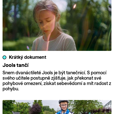
Krátký dokument
Jools tančí
Snem dvanáctileté Jools je být tanečnicí. S pomocí
svého učitele postupně zjišťuje, jak překonat své
pohybové omezení, získat sebevědomí a mít radost z
pohybu.