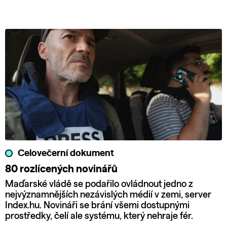
Celovečerní dokument
80 rozlícených novinářů
Maďarské vládě se podařilo ovládnout jedno z
nejvýznamnějších nezávislých médií v zemi, server
Index.hu. Novináři se brání všemi dostupnými
prostředky, čelí ale systému, který nehraje fér.