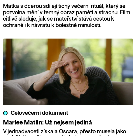
Matka s dcerou sdílejí tichý večerní rituál, který se
pozvolna mění v temný obraz paměti a strachu. Film
citlivě sleduje, jak se mateřství stává cestou k
ochraně i k návratu k bolestné minulosti.
Celovečerní dokument
Marlee Matlin: Už nejsem jediná
V jednadvaceti získala Oscara, přesto musela jako