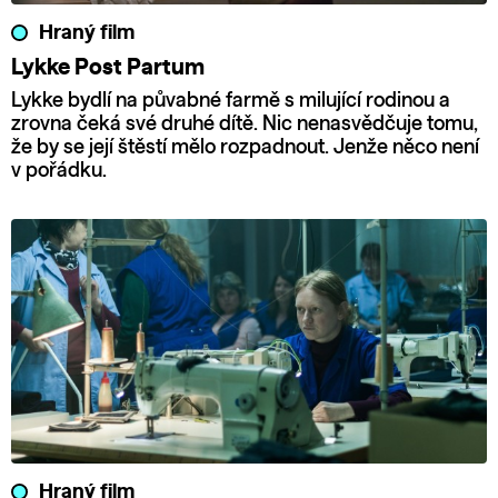
Hraný film
Lykke Post Partum
Lykke bydlí na půvabné farmě s milující rodinou a
zrovna čeká své druhé dítě. Nic nenasvědčuje tomu,
že by se její štěstí mělo rozpadnout. Jenže něco není
v pořádku.
Hraný film