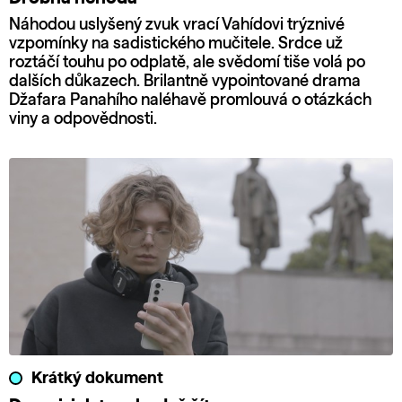
Náhodou uslyšený zvuk vrací Vahídovi trýznivé
vzpomínky na sadistického mučitele. Srdce už
roztáčí touhu po odplatě, ale svědomí tiše volá po
dalších důkazech. Brilantně vypointované drama
Džafara Panahího naléhavě promlouvá o otázkách
viny a odpovědnosti.
Krátký dokument