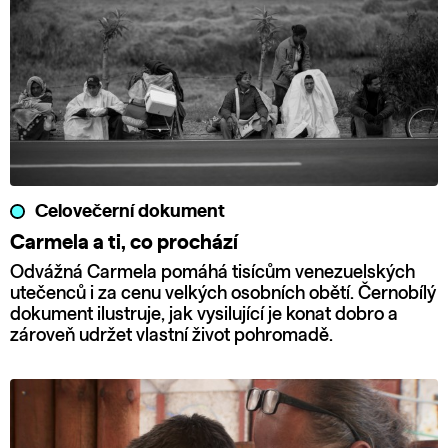
Celovečerní dokument
Carmela a ti, co prochází
Odvážná Carmela pomáhá tisícům venezuelských
utečenců i za cenu velkých osobních obětí. Černobílý
dokument ilustruje, jak vysilující je konat dobro a
zároveň udržet vlastní život pohromadě.