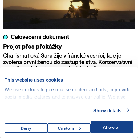
Celovečerní dokument
Projet přes překážky
Charismatická Sara žije v íránské vesnici, kde je
zvolena první ženou do zastupitelstva. Konzervativní
společností si nekompromisně brázdí cestu se svou
motorkou a odhodláním bojovat za práva žen a dětí.
This website uses cookies
We use cookies to personalise content and ads, to provide
social media features and to analyse our traffic. We also
share information about your use of our site with our social
Show details
media, advertising and analytics partners who may
combine it with other information that you’ve provided to
them or that they’ve collected from your use of their
Allow all
Deny
Custom
services.