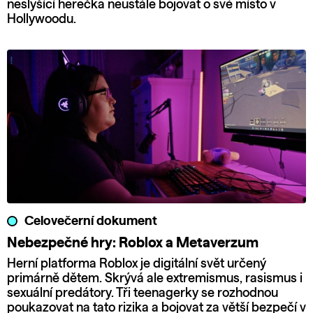
neslyšící herečka neustále bojovat o své místo v
Hollywoodu.
Celovečerní dokument
Nebezpečné hry: Roblox a Metaverzum
Herní platforma Roblox je digitální svět určený
primárně dětem. Skrývá ale extremismus, rasismus i
sexuální predátory. Tři teenagerky se rozhodnou
poukazovat na tato rizika a bojovat za větší bezpečí v