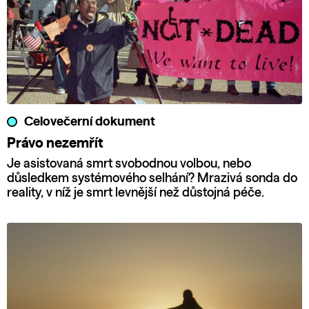
Celovečerní dokument
Právo nezemřít
Je asistovaná smrt svobodnou volbou, nebo
důsledkem systémového selhání? Mrazivá sonda do
reality, v níž je smrt levnější než důstojná péče.