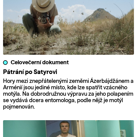
Celovečerní dokument
Pátrání po Satyrovi
Hory mezi znepřátelenými zeměmi Ázerbájdžánem a
Arménií jsou jediné místo, kde lze spatřit vzácného
motýla. Na dobrodružnou výpravu za jeho polapením
se vydává dcera entomologa, podle nějž je motýl
pojmenován.