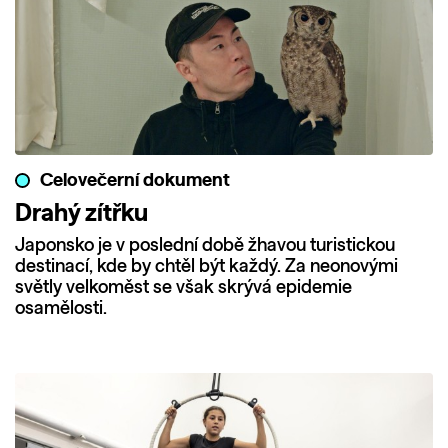
Celovečerní dokument
Drahý zítřku
Japonsko je v poslední době žhavou turistickou
destinací, kde by chtěl být každý. Za neonovými
světly velkoměst se však skrývá epidemie
osamělosti.