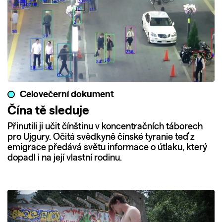
Celovečerní dokument
Čína tě sleduje
Přinutili ji učit čínštinu v koncentračních táborech
pro Ujgury. Očitá svědkyně čínské tyranie teď z
emigrace předává světu informace o útlaku, který
dopadl i na její vlastní rodinu.