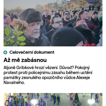
Celovečerní dokument
Až mě zabásnou
Aljoně Gribkové hrozí vězení. Důvod? Pokojný
protest proti policejnímu zásahu během uctění
památky zesnulého opozičního vůdce Alexeje
Navalného.