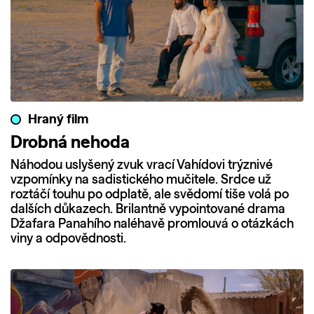
Hraný film
Drobná nehoda
Náhodou uslyšený zvuk vrací Vahídovi trýznivé
vzpomínky na sadistického mučitele. Srdce už
roztáčí touhu po odplatě, ale svědomí tiše volá po
dalších důkazech. Brilantně vypointované drama
Džafara Panahího naléhavě promlouvá o otázkách
viny a odpovědnosti.