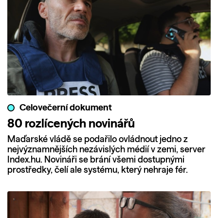
Celovečerní dokument
80 rozlícených novinářů
Maďarské vládě se podařilo ovládnout jedno z
nejvýznamnějších nezávislých médií v zemi, server
Index.hu. Novináři se brání všemi dostupnými
prostředky, čelí ale systému, který nehraje fér.