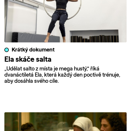
Krátký dokument
Ela skáče salta
„Udělat salto z místa je mega hustý,“ říká
dvanáctiletá Ela, která každý den poctivě trénuje,
aby dosáhla svého cíle.