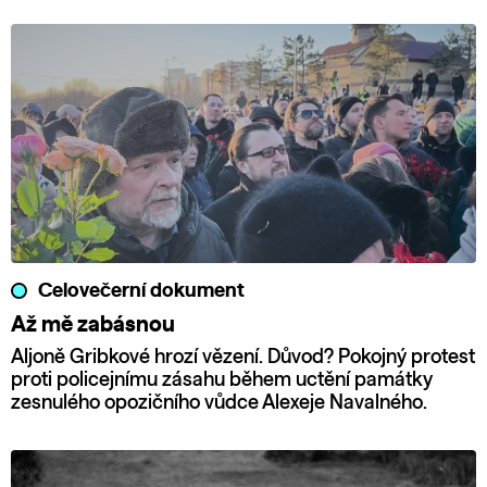
Celovečerní dokument
Až mě zabásnou
Aljoně Gribkové hrozí vězení. Důvod? Pokojný protest
proti policejnímu zásahu během uctění památky
zesnulého opozičního vůdce Alexeje Navalného.