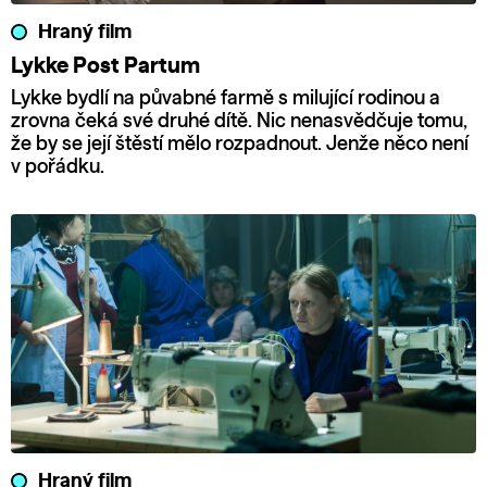
Hraný film
Lykke Post Partum
Lykke bydlí na půvabné farmě s milující rodinou a
zrovna čeká své druhé dítě. Nic nenasvědčuje tomu,
že by se její štěstí mělo rozpadnout. Jenže něco není
v pořádku.
Hraný film