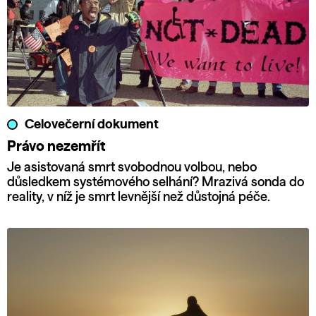
Celovečerní dokument
Právo nezemřít
Je asistovaná smrt svobodnou volbou, nebo
důsledkem systémového selhání? Mrazivá sonda do
reality, v níž je smrt levnější než důstojná péče.