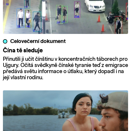
Celovečerní dokument
Čína tě sleduje
Přinutili ji učit čínštinu v koncentračních táborech pro
Ujgury. Očitá svědkyně čínské tyranie teď z emigrace
předává světu informace o útlaku, který dopadl i na
její vlastní rodinu.