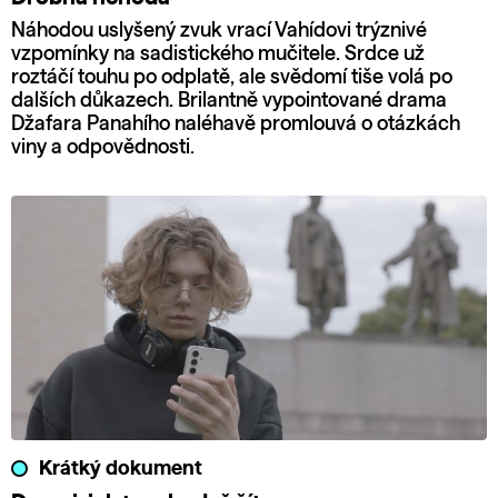
Náhodou uslyšený zvuk vrací Vahídovi trýznivé
vzpomínky na sadistického mučitele. Srdce už
roztáčí touhu po odplatě, ale svědomí tiše volá po
dalších důkazech. Brilantně vypointované drama
Džafara Panahího naléhavě promlouvá o otázkách
viny a odpovědnosti.
Krátký dokument