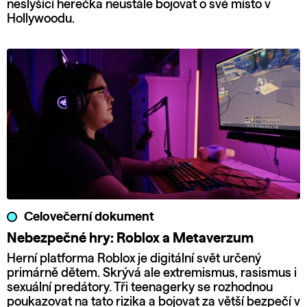
neslyšící herečka neustále bojovat o své místo v
Hollywoodu.
Celovečerní dokument
Nebezpečné hry: Roblox a Metaverzum
Herní platforma Roblox je digitální svět určený
primárně dětem. Skrývá ale extremismus, rasismus i
sexuální predátory. Tři teenagerky se rozhodnou
poukazovat na tato rizika a bojovat za větší bezpečí v