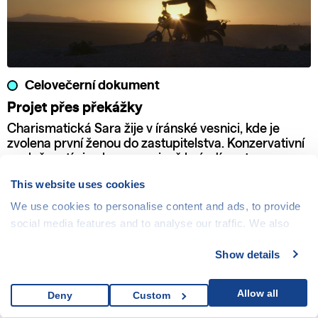
Celovečerní dokument
Projet přes překážky
Charismatická Sara žije v íránské vesnici, kde je
zvolena první ženou do zastupitelstva. Konzervativní
společností si nekompromisně brázdí cestu se svou
motorkou a odhodláním bojovat za práva žen a dětí.
This website uses cookies
We use cookies to personalise content and ads, to provide
social media features and to analyse our traffic. We also
share information about your use of our site with our social
Show details
media, advertising and analytics partners who may
combine it with other information that you’ve provided to
them or that they’ve collected from your use of their
Allow all
Deny
Custom
services.