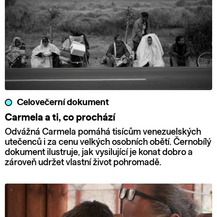
Celovečerní dokument
Carmela a ti, co prochází
Odvážná Carmela pomáhá tisícům venezuelských
utečenců i za cenu velkých osobních obětí. Černobílý
dokument ilustruje, jak vysilující je konat dobro a
zároveň udržet vlastní život pohromadě.