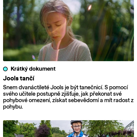
Krátký dokument
Jools tančí
Snem dvanáctileté Jools je být tanečnicí. S pomocí
svého učitele postupně zjišťuje, jak překonat své
pohybové omezení, získat sebevědomí a mít radost z
pohybu.