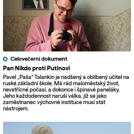
Celovečerní dokument
Pan Nikdo proti Putinovi
Pavel „Paša“ Talankin je nadšený a oblíbený učitel na
ruské základní škole. Má rád maloměstský život,
nevstřícné počasí, a dokonce i špinavé paneláky.
Jeho každodennost naruší válka, jíž se jako
zaměstnanec výchovné instituce musí stát
nástrojem.