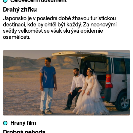
Celovečerní dokument
Drahý zítřku
Japonsko je v poslední době žhavou turistickou
destinací, kde by chtěl být každý. Za neonovými
světly velkoměst se však skrývá epidemie
osamělosti.
Hraný film
Drobná nehoda