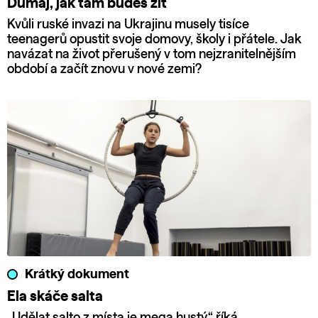
Dumaj, jak tam budeš žít
Kvůli ruské invazi na Ukrajinu musely tisíce
teenagerů opustit svoje domovy, školy i přátele. Jak
navázat na život přerušený v tom nejzranitelnějším
období a začít znovu v nové zemi?
Krátký dokument
Ela skáče salta
„Udělat salto z místa je mega hustý,“ říká