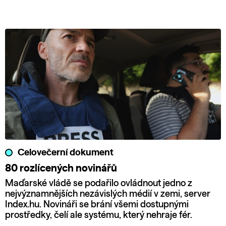
Celovečerní dokument
80 rozlícených novinářů
Maďarské vládě se podařilo ovládnout jedno z
nejvýznamnějších nezávislých médií v zemi, server
Index.hu. Novináři se brání všemi dostupnými
prostředky, čelí ale systému, který nehraje fér.