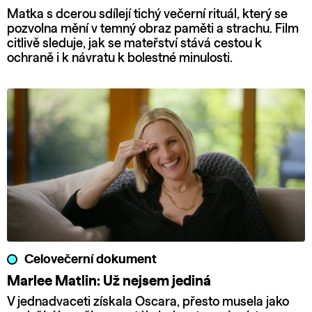
Matka s dcerou sdílejí tichý večerní rituál, který se
pozvolna mění v temný obraz paměti a strachu. Film
citlivě sleduje, jak se mateřství stává cestou k
ochraně i k návratu k bolestné minulosti.
Celovečerní dokument
Marlee Matlin: Už nejsem jediná
V jednadvaceti získala Oscara, přesto musela jako