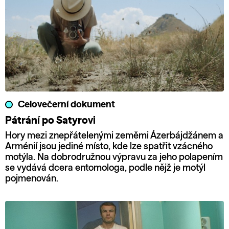
Celovečerní dokument
Pátrání po Satyrovi
Hory mezi znepřátelenými zeměmi Ázerbájdžánem a
Arménií jsou jediné místo, kde lze spatřit vzácného
motýla. Na dobrodružnou výpravu za jeho polapením
se vydává dcera entomologa, podle nějž je motýl
pojmenován.