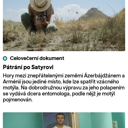
Celovečerní dokument
Pátrání po Satyrovi
Hory mezi znepřátelenými zeměmi Ázerbájdžánem a
Arménií jsou jediné místo, kde lze spatřit vzácného
motýla. Na dobrodružnou výpravu za jeho polapením
se vydává dcera entomologa, podle nějž je motýl
pojmenován.