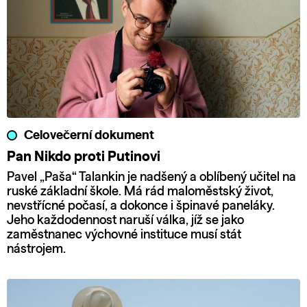
Celovečerní dokument
Pan Nikdo proti Putinovi
Pavel „Paša“ Talankin je nadšený a oblíbený učitel na
ruské základní škole. Má rád maloměstský život,
nevstřícné počasí, a dokonce i špinavé paneláky.
Jeho každodennost naruší válka, jíž se jako
zaměstnanec výchovné instituce musí stát
nástrojem.