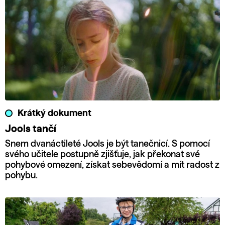
Krátký dokument
Jools tančí
Snem dvanáctileté Jools je být tanečnicí. S pomocí
svého učitele postupně zjišťuje, jak překonat své
pohybové omezení, získat sebevědomí a mít radost z
pohybu.