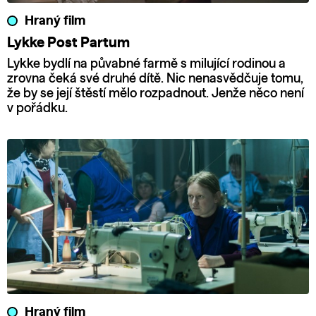
Hraný film
Lykke Post Partum
Lykke bydlí na půvabné farmě s milující rodinou a
zrovna čeká své druhé dítě. Nic nenasvědčuje tomu,
že by se její štěstí mělo rozpadnout. Jenže něco není
v pořádku.
Hraný film