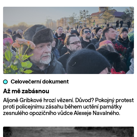
Celovečerní dokument
Až mě zabásnou
Aljoně Gribkové hrozí vězení. Důvod? Pokojný protest
proti policejnímu zásahu během uctění památky
zesnulého opozičního vůdce Alexeje Navalného.