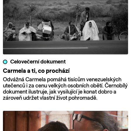
Celovečerní dokument
Carmela a ti, co prochází
Odvážná Carmela pomáhá tisícům venezuelských
utečenců i za cenu velkých osobních obětí. Černobílý
dokument ilustruje, jak vysilující je konat dobro a
zároveň udržet vlastní život pohromadě.