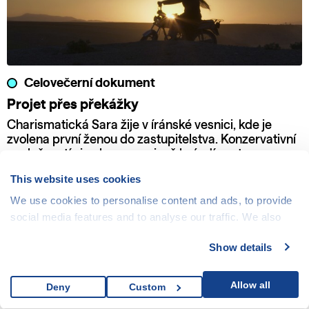
Celovečerní dokument
Projet přes překážky
Charismatická Sara žije v íránské vesnici, kde je
zvolena první ženou do zastupitelstva. Konzervativní
společností si nekompromisně brázdí cestu se svou
motorkou a odhodláním bojovat za práva žen a dětí.
This website uses cookies
We use cookies to personalise content and ads, to provide
social media features and to analyse our traffic. We also
share information about your use of our site with our social
Show details
media, advertising and analytics partners who may
combine it with other information that you’ve provided to
them or that they’ve collected from your use of their
Allow all
Deny
Custom
services.