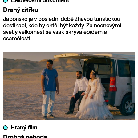
Celovečerní dokument
Drahý zítřku
Japonsko je v poslední době žhavou turistickou
destinací, kde by chtěl být každý. Za neonovými
světly velkoměst se však skrývá epidemie
osamělosti.
Hraný film
Drobná nehoda