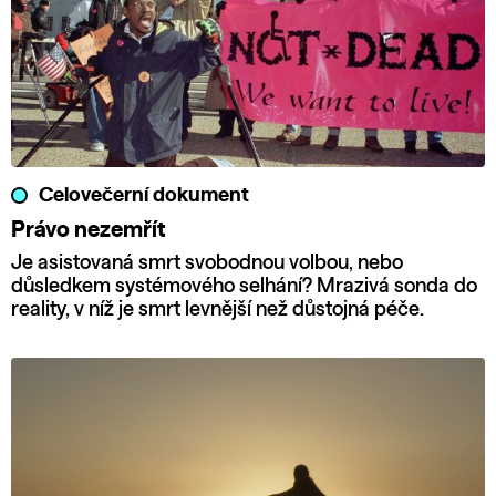
Celovečerní dokument
Právo nezemřít
Je asistovaná smrt svobodnou volbou, nebo
důsledkem systémového selhání? Mrazivá sonda do
reality, v níž je smrt levnější než důstojná péče.