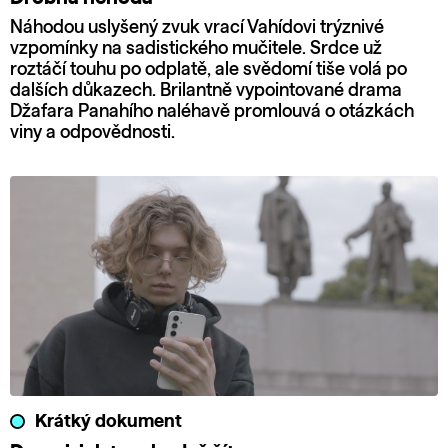
Náhodou uslyšený zvuk vrací Vahídovi trýznivé
vzpomínky na sadistického mučitele. Srdce už
roztáčí touhu po odplatě, ale svědomí tiše volá po
dalších důkazech. Brilantně vypointované drama
Džafara Panahího naléhavě promlouvá o otázkách
viny a odpovědnosti.
Krátký dokument