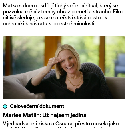
Matka s dcerou sdílejí tichý večerní rituál, který se
pozvolna mění v temný obraz paměti a strachu. Film
citlivě sleduje, jak se mateřství stává cestou k
ochraně i k návratu k bolestné minulosti.
Celovečerní dokument
Marlee Matlin: Už nejsem jediná
V jednadvaceti získala Oscara, přesto musela jako