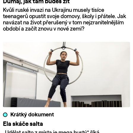
Dumaj, jak tam budeš žít
Kvůli ruské invazi na Ukrajinu musely tisíce
teenagerů opustit svoje domovy, školy i přátele. Jak
navázat na život přerušený v tom nejzranitelnějším
období a začít znovu v nové zemi?
Krátký dokument
Ela skáče salta
„Udělat salto z místa je mega hustý,“ říká