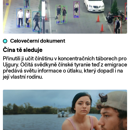
Celovečerní dokument
Čína tě sleduje
Přinutili ji učit čínštinu v koncentračních táborech pro
Ujgury. Očitá svědkyně čínské tyranie teď z emigrace
předává světu informace o útlaku, který dopadl i na
její vlastní rodinu.