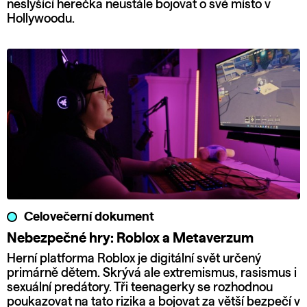
neslyšící herečka neustále bojovat o své místo v
Hollywoodu.
Celovečerní dokument
Nebezpečné hry: Roblox a Metaverzum
Herní platforma Roblox je digitální svět určený
primárně dětem. Skrývá ale extremismus, rasismus i
sexuální predátory. Tři teenagerky se rozhodnou
poukazovat na tato rizika a bojovat za větší bezpečí v