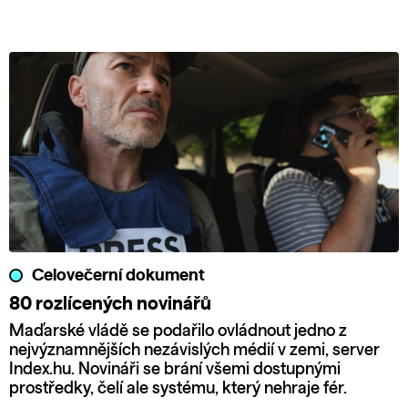
Celovečerní dokument
80 rozlícených novinářů
Maďarské vládě se podařilo ovládnout jedno z
nejvýznamnějších nezávislých médií v zemi, server
Index.hu. Novináři se brání všemi dostupnými
prostředky, čelí ale systému, který nehraje fér.