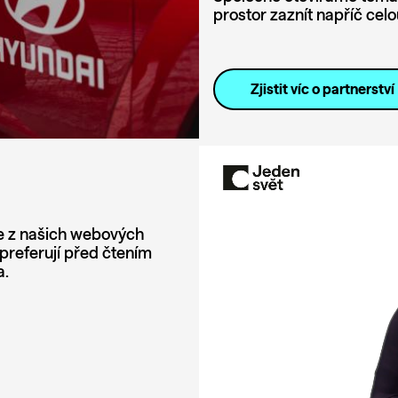
prostor zaznít napříč celo
Zjistit víc o partnerství
e z našich webových
 preferují před čtením
a.