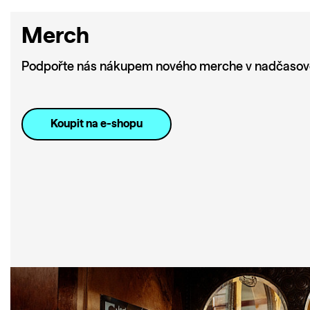
Merch
Podpořte nás nákupem nového merche v nadčasové
Koupit na e-shopu