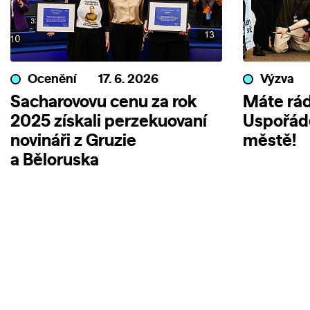
Ocenění
17. 6. 2026
Výzva
Sacharovovu cenu za rok
Máte rád
2025 získali perzekuovaní
Uspořáde
novináři z Gruzie
městě!
a Běloruska