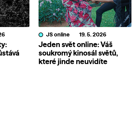
26
JS online
19. 5. 2026
y:
Jeden svět online: Váš
ůstává
soukromý kinosál světů,
které jinde neuvidíte