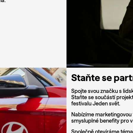
ná.
Staňte se par
Spojte svou značku s lidsk
Staňte se součástí projek
festivalu Jeden svět.
Nabízíme marketingovou vi
smysluplné benefity pro v
Společně otevíráme témata