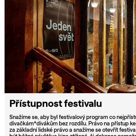
Přístupnost festivalu
Snažíme se, aby byl festivalový program co nejpřís
divačkám*divákům bez rozdílu. Právo na přístup k
za základní lidské právo a snažíme se otevřít festi