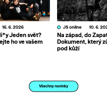
16. 6. 2026
JS online
10. 6. 20
i*y Jeden svět?
Na západ, do Zapat
jte ho ve vašem
Dokument, který z
pod kůží
Všechny novinky