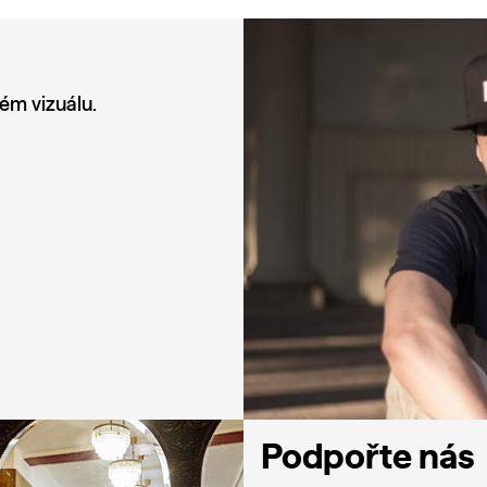
m vizuálu.
Podpořte nás