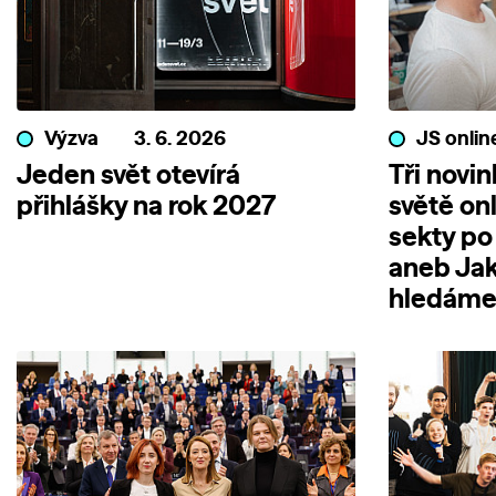
Výzva
3. 6. 2026
JS onlin
Jeden svět otevírá
Tři novi
přihlášky na rok 2027
světě on
sekty po
aneb Jak
hledáme 