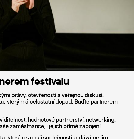
tnerem festivalu
ými právy, otevřeností a veřejnou diskusí.
tu, který má celostátní dopad. Buďte partnerem
ditelnost, hodnotové partnerství, networking,
aše zaměstnance, i jejich přímé zapojení.
, která rezonují společností, a dáváme jim