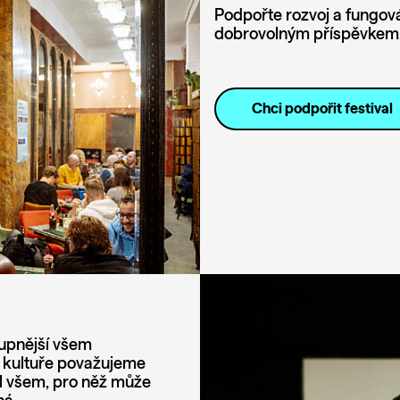
Podpořte rozvoj a fungová
dobrovolným příspěvkem
Chci podpořit festival
tupnější všem
e kultuře považujeme
val všem, pro něž může