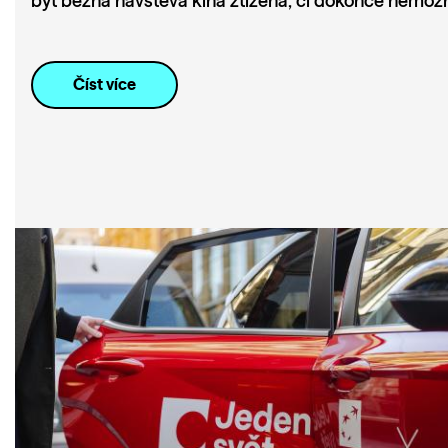
být běžná návštěva kina ztížená, či dokonce nemož
Číst více