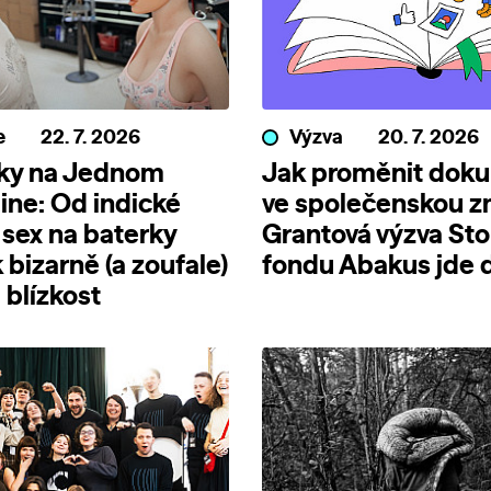
e
22. 7. 2026
Výzva
20. 7. 2026
nky na Jednom
Jak proměnit dok
line: Od indické
ve společenskou 
 sex na baterky
Grantová výzva Sto
 bizarně (a zoufale)
fondu Abakus jde d
blízkost