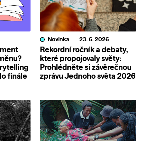
Novinka
23. 6. 2026
ument
Rekordní ročník a debaty,
změnu?
které propojovaly světy:
rytelling
Prohlédněte si závěrečnou
o finále
zprávu Jednoho světa 2026