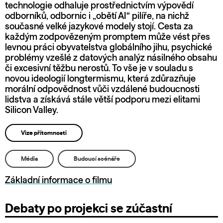
technologie odhaluje prostřednictvím výpovědí
odborníků, odbornic i „obětí AI“ pilíře, na nichž
současné velké jazykové modely stojí. Cesta za
každým zodpovězeným promptem může vést přes
levnou práci obyvatelstva globálního jihu, psychické
problémy vzešlé z datových analýz násilného obsahu
či excesivní těžbu nerostů. To vše je v souladu s
novou ideologií longtermismu, která zdůrazňuje
morální odpovědnost vůči vzdálené budoucnosti
lidstva a získává stále větší podporu mezi elitami
Silicon Valley.
Vize přítomnosti
Média
Budoucí scénáře
Základní informace o filmu
Debaty po projekci se zúčastní