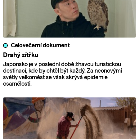
Celovečerní dokument
Drahý zítřku
Japonsko je v poslední době žhavou turistickou
destinací, kde by chtěl být každý. Za neonovými
světly velkoměst se však skrývá epidemie
osamělosti.