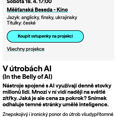
Sobota 18. 4. 17:00
Měšťanská Beseda - Kino
Jazyk: anglicky, finsky, ukrajinsky
Titulky: české
Koupit vstupenky na projekci
Všechny projekce
V útrobách AI
(In the Belly of AI)
Nástroje spojené s AI využívají denně stovky
milionů lidí. Mnozí v ní vidí naději na světlé
zítřky. Jaká je ale cena za pokrok? Snímek
odhaluje temné stránky umělé inteligence.
Znepokojivý i ironický ponor do útrob všudypřítomné