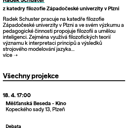
Radek Schuster
z katedry filozofie Západočeské univerzity v Plzni
Radek Schuster pracuje na katedře filozofie
Západočeské univerzity v Plzni a ve svém výzkumu a
pedagogické činnosti propojuje filozofii a umělou
inteligenci. Zejména využívá filozofických teorií
významu k interpretaci principů a výsledků
strojového modelování jazyka...
více
➝
Všechny projekce
18. 4.
17:00
Měšťanská Beseda - Kino
Kopeckého sady 13, Plzeň
Debata