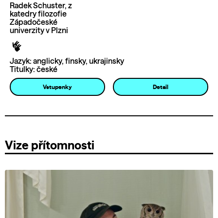
Radek Schuster, z
katedry filozofie
Západočeské
univerzity v Plzni
Jazyk: anglicky, finsky, ukrajinsky
Titulky: české
Vstupenky
Detail
Vize přítomnosti