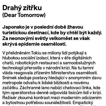
Drahý zítřku
(Dear Tomorrow)
Japonsko je v poslední době žhavou
turistickou destinací, kde by chtěl být každý.
Za neonovými světly velkoměst se však
skrývá epidemie osamělosti.
V přelidněném Tokiu se miliony lidí potýkají s
hlubokou sociální izolací, která v éře digitálních
chatů, robotických restaurací a samoobslužných
technologií přerostla v národní krizi. Na tu tamní
vláda reagovala zřízením Ministerstva osamělosti.
Snímek sleduje postavy hledající v anonymním davu
metropole odvahu k lidské blízkosti a novému
začátku. Záchranné lano nabízí chatovací linka, kde
tým operátorstva denně odpovídá tisícům lidí v krizi.
Režisér zkoumá kontrast mezi moderním odcizením
a bytostnou potřebou sounáležitosti. Empatický