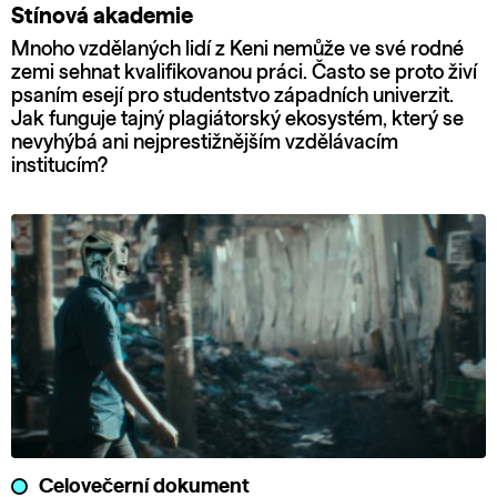
Stínová akademie
Mnoho vzdělaných lidí z Keni nemůže ve své rodné
zemi sehnat kvalifikovanou práci. Často se proto živí
psaním esejí pro studentstvo západních univerzit.
Jak funguje tajný plagiátorský ekosystém, který se
nevyhýbá ani nejprestižnějším vzdělávacím
institucím?
Celovečerní dokument