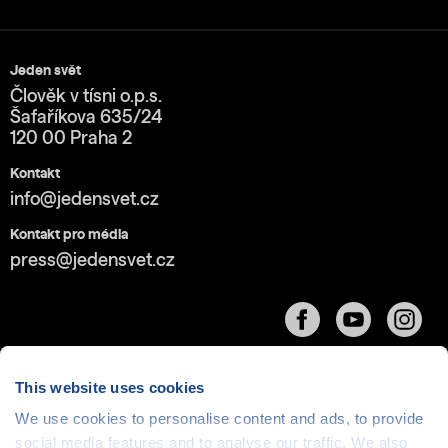
Jeden svět
Člověk v tísni o.p.s.
Šafaříkova 635/24
120 00 Praha 2
Kontakt
info@jedensvet.cz
Kontakt pro média
press@jedensvet.cz
This website uses cookies
We use cookies to personalise content and ads, to provide
social media features and to analyse our traffic. We also
Cookies
| © 1999-2026 Člověk v tísni o.p.s., web běží