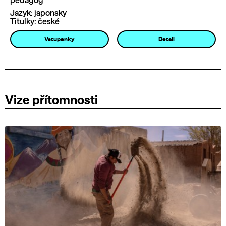
pedagog
Jazyk: japonsky
Titulky: české
Vstupenky
Detail
Vize přítomnosti