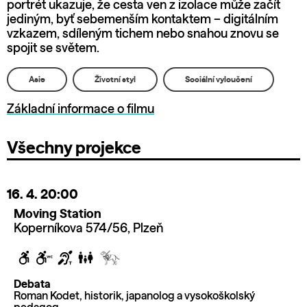
portrét ukazuje, že cesta ven z izolace může začít
jediným, byť sebemenším kontaktem – digitálním
vzkazem, sdíleným tichem nebo snahou znovu se
spojit se světem.
Asie
Životní styl
Sociální vyloučení
Základní informace o filmu
Všechny projekce
16. 4.
20:00
Moving Station
Koperníkova 574/56, Plzeň
Debata
Roman Kodet, historik, japanolog a vysokoškolský