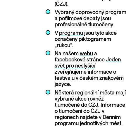
(ČZJ).
Vybraný doprovodný program
a pofilmové debaty jsou
profesionálně tlumočeny.
V
programu
jsou tyto akce
označeny piktogramem
„rukou“.
Na našem
webu
a
facebookové stránce
Jeden
svět pro neslyšící
zveřejňujeme informace o
festivalu v českém znakovém
jazyce.
Některá regionální města mají
vybrané akce rovněž
tlumočené do ČZJ. Informace
o tlumočení do ČZJ v
regionech najdete v Denním
programu jednotlivých měst.