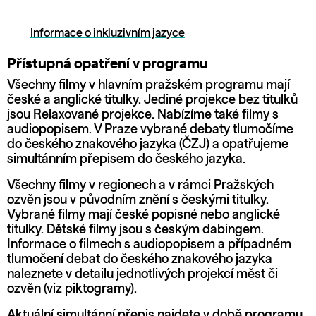
Informace o inkluzivním jazyce
Přístupná opatření v programu
Všechny filmy v hlavním pražském programu mají
české a anglické titulky. Jediné projekce bez titulků
jsou Relaxované projekce. Nabízíme také filmy s
audiopopisem. V Praze vybrané debaty tlumočíme
do českého znakového jazyka (ČZJ) a opatřujeme
simultánním přepisem do českého jazyka.
Všechny filmy v regionech a v rámci Pražských
ozvěn jsou v původním znění s českými titulky.
Vybrané filmy mají české popisné nebo anglické
titulky. Dětské filmy jsou s českým dabingem.
Informace o filmech s audiopopisem a případném
tlumočení debat do českého znakového jazyka
naleznete v detailu jednotlivých projekcí měst či
ozvěn (viz piktogramy).
Aktuální simultánní přepis najdete v době programu