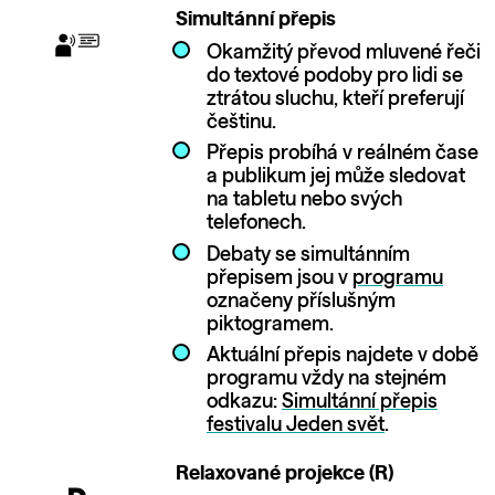
Simultánní přepis
Okamžitý převod mluvené řeči
do textové podoby pro lidi se
ztrátou sluchu, kteří preferují
češtinu.
Přepis probíhá v reálném čase
a publikum jej může sledovat
na tabletu nebo svých
telefonech.
Debaty se simultánním
přepisem jsou v
programu
označeny příslušným
piktogramem.
Aktuální přepis najdete v době
programu vždy na stejném
odkazu:
Simultánní přepis
festivalu Jeden svět
.
Relaxované projekce (R)