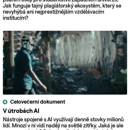
Jak funguje tajný plagiátorský ekosystém, který se
nevyhýbá ani nejprestižnějším vzdělávacím
institucím?
Celovečerní dokument
V útrobách AI
Nástroje spojené s AI využívají denně stovky milionů
lidí. Mnozí v ní vidí naději na světlé zítřky. Jaká je ale