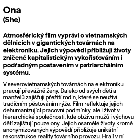
Ona
(She)
Atmosférický film vypráví o vietnamských
dělnicích v gigantických továrnách na
elektroniku. Jejich výpovědi přibližují životy
zničené kapitalistickým vykořisťováním i
podřadným postavením v patriarchálním
systému.
V severovietnamských továrnách na elektroniku
pracují převážně ženy. Daleko od svých dětí a
manželů zajišťují přežití rodin, které se neuživí
tradičním pěstováním rýže. Film reflektuje jejich
dehumanizující pracovní podmínky, ale i život v
hierarchické společnosti, kde obživu mužů i výchovu
dětí zajišťují pouze ony. Jejich osamělé životy kromě
anonymizovaných výpovědí přibližuje unikátní
rekonstrukce reality továrního provozu. Hrají v ní