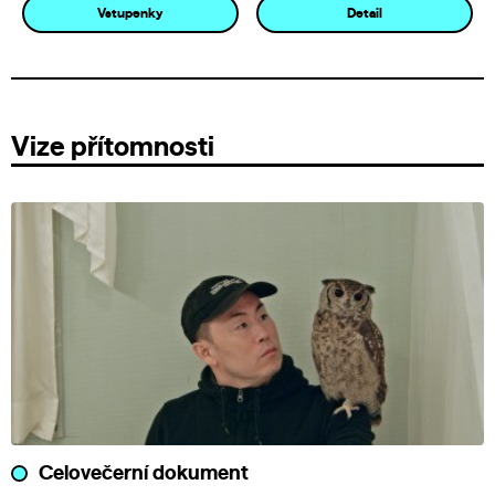
Vstupenky
Detail
Vize přítomnosti
Celovečerní dokument