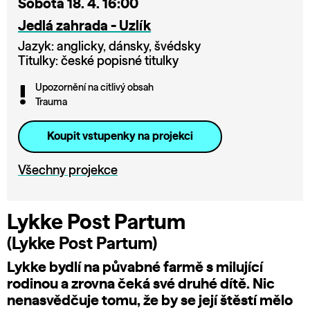
Sobota 18. 4. 16:00
Jedlá zahrada - Uzlík
Jazyk: anglicky, dánsky, švédsky
Titulky: české popisné titulky
Upozornění na citlivý obsah
Trauma
Koupit vstupenky na projekci
Všechny projekce
Lykke Post Partum
(Lykke Post Partum)
Lykke bydlí na půvabné farmě s milující
rodinou a zrovna čeká své druhé dítě. Nic
nenasvědčuje tomu, že by se její štěstí mělo