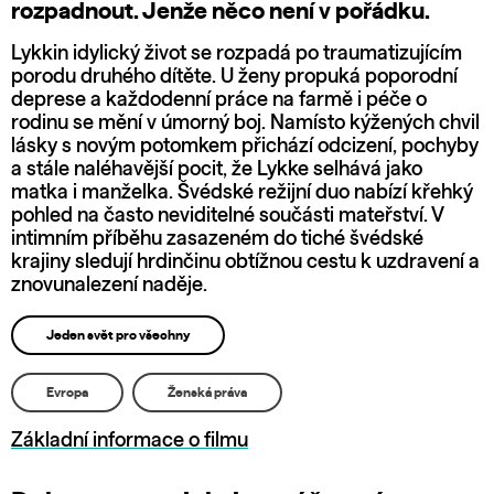
rozpadnout. Jenže něco není v pořádku.
Lykkin idylický život se rozpadá po traumatizujícím
porodu druhého dítěte. U ženy propuká poporodní
deprese a každodenní práce na farmě i péče o
rodinu se mění v úmorný boj. Namísto kýžených chvil
lásky s novým potomkem přichází odcizení, pochyby
a stále naléhavější pocit, že Lykke selhává jako
matka i manželka. Švédské režijní duo nabízí křehký
pohled na často neviditelné součásti mateřství. V
intimním příběhu zasazeném do tiché švédské
krajiny sledují hrdinčinu obtížnou cestu k uzdravení a
znovunalezení naděje.
Jeden svět pro všechny
Evropa
Ženská práva
Základní informace o filmu