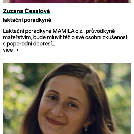
Zuzana Česalová
laktační poradkyně
Laktační poradkyně MAMILA o.z., průvodkyně
mateřstvím, bude mluvit též o své osobní zkušenosti
s poporodní depresí...
více
➝