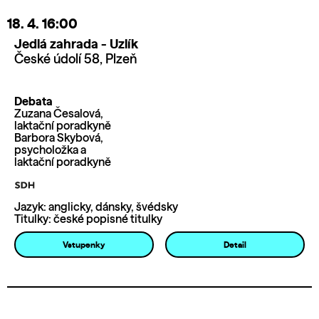
18. 4.
16:00
Jedlá zahrada - Uzlík
České údolí 58, Plzeň
Debata
Zuzana Česalová,
laktační poradkyně
Barbora Skybová,
psycholožka a
laktační poradkyně
Jazyk: anglicky, dánsky, švédsky
Titulky: české popisné titulky
Vstupenky
Detail