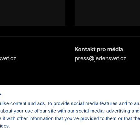
Kontakt pro média
vet.cz
press@jedensvet.cz
s
ise content and ads, to provide social media features and to anal
about your use of our site with our social media, advertising and
v tísni o.p.s., web běží v rámci bezplatného
serverhosti
t with other information that you’ve provided to them or that the
ices.