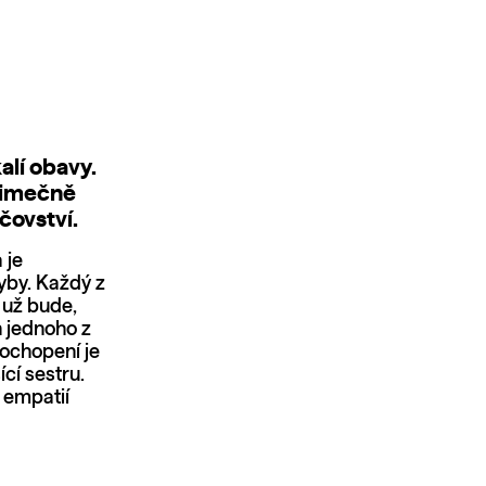
alí obavy.
ýjimečně
čovství.
 je
hyby. Každý z
 už bude,
n jednoho z
pochopení je
cí sestru.
u empatií