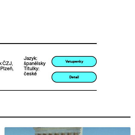
Jazyk:
Vstupenky
k ČZJ,
španělsky
 Plzeň,
Titulky:
české
Detail