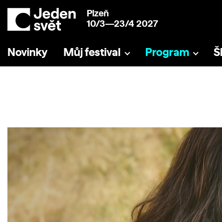
Plzeň
10/3—23/4 2027
Novinky
Můj festival
Program
Š