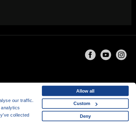
Allow all
yse our traffic.
Custom
 analytics
ng
společnosti
CZECHIA.COM
y’ve collected
Deny