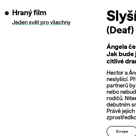
Hraný film
Slyš
Jeden svět pro všechny
(Deaf)
Ángela ček
Jak bude 
citlivé dr
Hector a Áng
neslyšící. P
partnerů by 
nebo nebude
rodičů. Nite
debutním sní
Právě jejich
zprostředko
Evropa