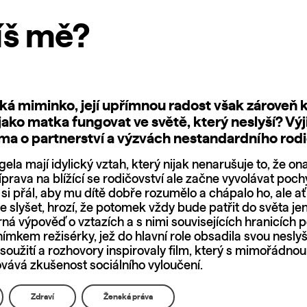
íš mě?
á miminko, její upřímnou radost však zároveň k
jako matka fungovat ve světě, který neslyší? V
ama o partnerství a výzvách nestandardního rodi
ela mají idylický vztah, který nijak nenarušuje to, že ona
říprava na blížící se rodičovství ale začne vyvolávat poc
si přál, aby mu dítě dobře rozumělo a chápalo ho, ale ať
 slyšet, hrozí, že potomek vždy bude patřit do světa je
rná výpověď o vztazích a s nimi souvisejících hranicích 
mkem režisérky, jež do hlavní role obsadila svou neslyší
 soužití a rozhovory inspirovaly film, který s mimořádno
vává zkušenost sociálního vyloučení.
Zdraví
Ženská práva