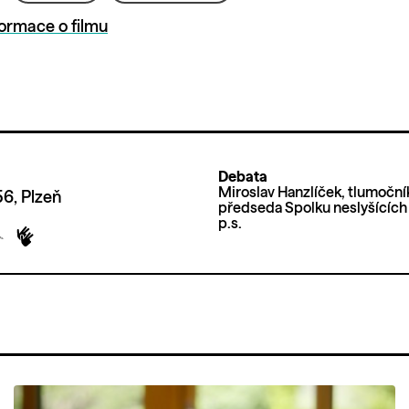
formace o filmu
Debata
Miroslav Hanzlíček, tlumoční
6, Plzeň
předseda Spolku neslyšících
p.s.