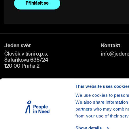
Jeden svět
Kontakt
Člověk v tísni o.p.s.
info@jedens
Šafaříkova 635/24
120 00 Praha 2
This website uses cookie
We use cookies to personal
We also share information 
Cookies
| © 1999-2026 Člověk 
partners who may combine i
from your use of their serv
Show details