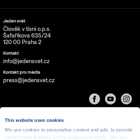
Jeden svět
Člověk v tísni o.p.s.
Šafaříkova 635/24
120 00 Praha 2
Kontakt
info@jedensvet.cz
Kontakt pro média
press@jedensvet.cz
This website uses cookies
We use cookies to personalise content and ads, to provide
Cookies
| © 1999-2026 Člověk v tísni o.p.s., web běží
social media features and to analyse our traffic. We also