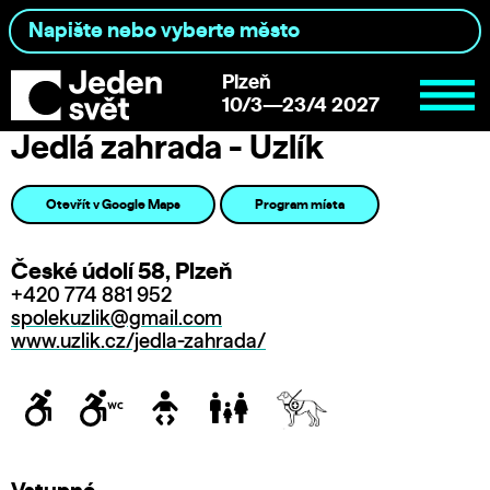
Plzeň
10/3—23/4 2027
Jedlá zahrada - Uzlík
Otevřít v Google Maps
Program místa
České údolí 58, Plzeň
+420 774 881 952
spolekuzlik@gmail.com
www.uzlik.cz/jedla-zahrada/