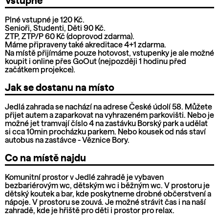
Vstupné
Plné vstupné je 120 Kč.
Senioři, Studenti, Děti 90 Kč.
ZTP, ZTP/P 60 Kč (doprovod zdarma).
Máme připraveny také akreditace 4+1 zdarma.
Na místě přijímáme pouze hotovost, vstupenky je ale možné
koupit i online přes GoOut (nejpozději 1 hodinu před
začátkem projekce).
Jak se dostanu na místo
Jedlá zahrada se nachází na adrese České údolí 58. Můžete
přijet autem a zaparkovat na vyhrazeném parkovišti. Nebo je
možné jet tramvají číslo 4 na zastávku Borský park a udělat
si cca 10min procházku parkem. Nebo kousek od nás staví
autobus na zastávce - Věznice Bory.
Co na místě najdu
Komunitní prostor v Jedlé zahradě je vybaven
bezbariérovým wc, dětským wc i běžným wc. V prostoru je
dětský koutek a bar, kde poskytneme drobné občerstvení a
nápoje. V prostoru se zouvá. Je možné strávit čas i na naší
zahradě, kde je hřiště pro děti i prostor pro relax.