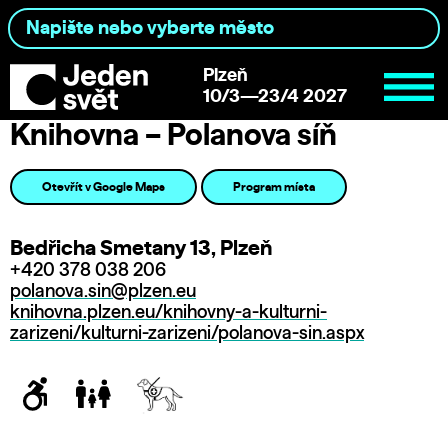
Plzeň
10/3—23/4 2027
Knihovna – Polanova síň
Otevřít v Google Maps
Program místa
Bedřicha Smetany 13, Plzeň
+420 378 038 206
polanova.sin@plzen.eu
knihovna.plzen.eu/knihovny-a-kulturni-
zarizeni/kulturni-zarizeni/polanova-sin.aspx