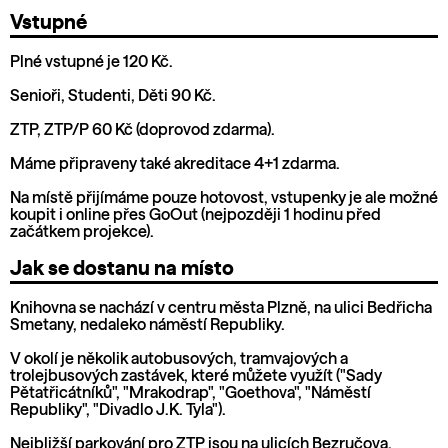
Vstupné
Plné vstupné je 120 Kč.
Senioři, Studenti, Děti 90 Kč.
ZTP, ZTP/P 60 Kč (doprovod zdarma).
Máme připraveny také akreditace 4+1 zdarma.
Na místě přijímáme pouze hotovost, vstupenky je ale možné
koupit i online přes GoOut (nejpozději 1 hodinu před
začátkem projekce).
Jak se dostanu na místo
Knihovna se nachází v centru města Plzně, na ulici Bedřicha
Smetany, nedaleko náměstí Republiky.
V okolí je několik autobusových, tramvajových a
trolejbusových zastávek, které můžete využít ("Sady
Pětatřicátníků", "Mrakodrap", "Goethova", "Náměstí
Republiky", "Divadlo J.K. Tyla").
Nejbližší parkování pro ZTP jsou na ulicích Bezručova,