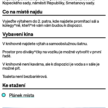
Kopeckého sady, náměstí Republiky, Smetanovy sady.
Co na místě najdu
Vyjeďte výtahem do 2. patra, kde najdete promítací sál a
kolegy*ně, kteří*ré vám vám budou k dispozci.
Vybavení kina
V knihovně najdete výtah a samoobslužnou šatnu.
Prostor pro diváky*čky na vozíku je možné vytvořit v první
řadě.
V knihovně není kavárna, ale k dispozici je voda a v sále je
možné pít.
Toaleta není bezbariérová.
Ke stažení
Plánek místa