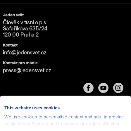
Jeden svět
Člověk v tísni o.p.s.
Šafaříkova 635/24
120 00 Praha 2
Kontakt
info@jedensvet.cz
Kontakt pro média
press@jedensvet.cz
This website uses cookies
We use cookies to personalise content and ads, to provide
social media features and to analyse our traffic. We also
Cookies
| © 1999-2026 Člověk v tísni o.p.s., web běží
v rámci bezplatného
serverhosting
společnosti
share information about your use of our site with our social