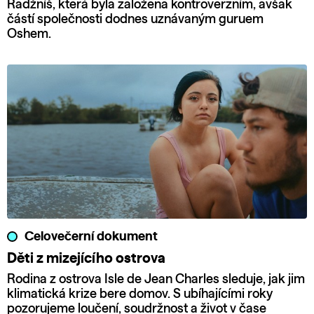
Radžníš, která byla založena kontroverzním, avšak
částí společnosti dodnes uznávaným guruem
Oshem.
Celovečerní dokument
Děti z mizejícího ostrova
Rodina z ostrova Isle de Jean Charles sleduje, jak jim
klimatická krize bere domov. S ubíhajícími roky
pozorujeme loučení, soudržnost a život v čase