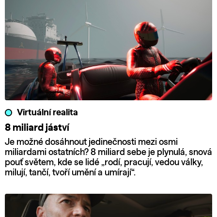
Virtuální realita
8 miliard jáství
Je možné dosáhnout jedinečnosti mezi osmi
miliardami ostatních? 8 miliard sebe je plynulá, snová
pouť světem, kde se lidé „rodí, pracují, vedou války,
milují, tančí, tvoří umění a umírají“.