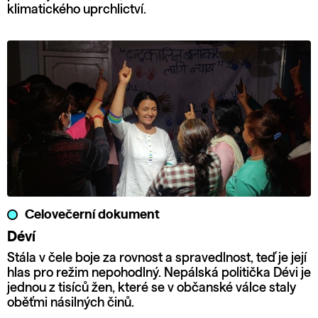
klimatického uprchlictví.
Celovečerní dokument
Déví
Stála v čele boje za rovnost a spravedlnost, teď je její
hlas pro režim nepohodlný. Nepálská politička Dévi je
jednou z tisíců žen, které se v občanské válce staly
oběťmi násilných činů.