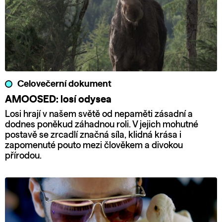
Celovečerní dokument
AMOOSED: losí odysea
Losi hrají v našem světě od nepaměti zásadní a
dodnes poněkud záhadnou roli. V jejich mohutné
postavě se zrcadlí značná síla, klidná krása i
zapomenuté pouto mezi člověkem a divokou
přírodou.