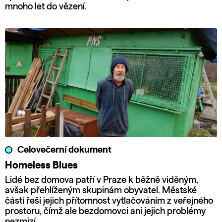
mnoho let do vězení.
Celovečerní dokument
Homeless Blues
Lidé bez domova patří v Praze k běžně viděným,
avšak přehlíženým skupinám obyvatel. Městské
části řeší jejich přítomnost vytlačováním z veřejného
prostoru, čímž ale bezdomovci ani jejich problémy
nezmizí.