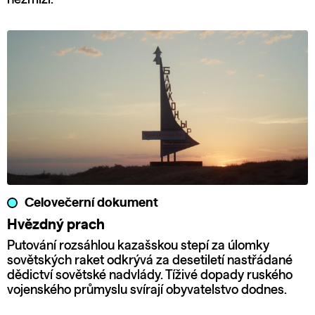
Celovečerní dokument
Hvězdný prach
Putování rozsáhlou kazašskou stepí za úlomky
sovětských raket odkrývá za desetiletí nastřádané
dědictví sovětské nadvlády. Tíživé dopady ruského
vojenského průmyslu svírají obyvatelstvo dodnes.