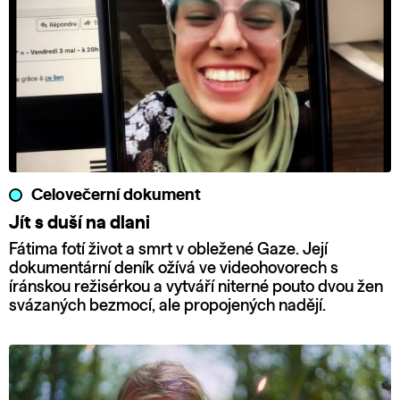
Celovečerní dokument
Jít s duší na dlani
Fátima fotí život a smrt v obležené Gaze. Její
dokumentární deník ožívá ve videohovorech s
íránskou režisérkou a vytváří niterné pouto dvou žen
svázaných bezmocí, ale propojených nadějí.