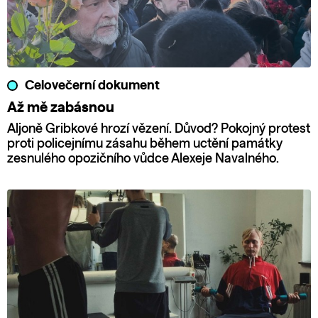
Celovečerní dokument
Až mě zabásnou
Aljoně Gribkové hrozí vězení. Důvod? Pokojný protest
proti policejnímu zásahu během uctění památky
zesnulého opozičního vůdce Alexeje Navalného.