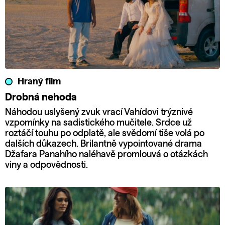
Hraný film
Drobná nehoda
Náhodou uslyšený zvuk vrací Vahídovi trýznivé
vzpomínky na sadistického mučitele. Srdce už
roztáčí touhu po odplatě, ale svědomí tiše volá po
dalších důkazech. Brilantně vypointované drama
Džafara Panahího naléhavě promlouvá o otázkách
viny a odpovědnosti.