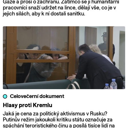
Gaze a prosí o záchranu. Zatímco se ji humanitární
pracovníci snaží udržet na lince, dělají vše, co je v
jejich silách, aby k ní dostali sanitku.
Celovečerní dokument
Hlasy proti Kremlu
Jaká je cena za politický aktivismus v Rusku?
Putinův režim jakoukoli kritiku státu označuje za
spáchání teroristického činu a posílá tisíce lidí na