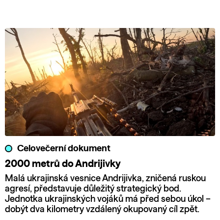
Celovečerní dokument
2000 metrů do Andrijivky
Malá ukrajinská vesnice Andrijivka, zničená ruskou
agresí, představuje důležitý strategický bod.
Jednotka ukrajinských vojáků má před sebou úkol –
dobýt dva kilometry vzdálený okupovaný cíl zpět.