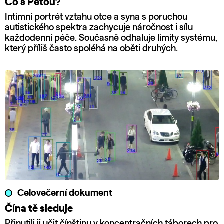
Co s Péťou?
Intimní portrét vztahu otce a syna s poruchou
autistického spektra zachycuje náročnost i sílu
každodenní péče. Současně odhaluje limity systému,
který příliš často spoléhá na oběti druhých.
Celovečerní dokument
Čína tě sleduje
Přinutili ji učit čínštinu v koncentračních táborech pro