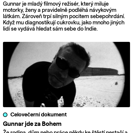
Gunnar je mladý filmový režisér, který miluje
motorky, ženy a pravidelně podléhá návykovým
látkám. Zároveň trpí silným pocitem sebepohrdání.
Když mu diagnostikují cukrovku, jako mnoho jiných
lidí se vydává hledat sám sebe do Indie.
Celovečerní dokument
Gunnar jde za Bohem
Že rodina, dům nebo práce někdy ke štěstí nestačí a