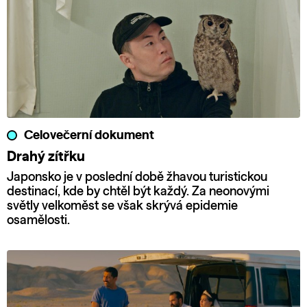
Celovečerní dokument
Drahý zítřku
Japonsko je v poslední době žhavou turistickou
destinací, kde by chtěl být každý. Za neonovými
světly velkoměst se však skrývá epidemie
osamělosti.