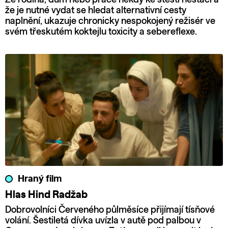
že je nutné vydat se hledat alternativní cesty
naplnění, ukazuje chronicky nespokojený režisér ve
svém třeskutém koktejlu toxicity a sebereflexe.
Hraný film
Hlas Hind Radžab
Dobrovolníci Červeného půlměsíce přijímají tísňové
volání. Šestiletá dívka uvízla v autě pod palbou v