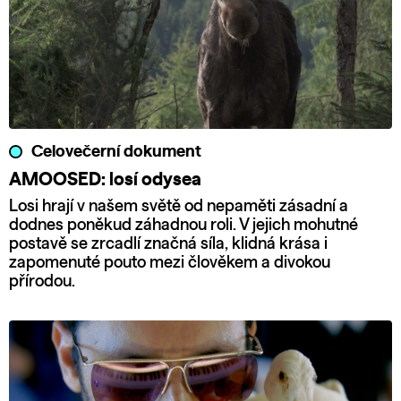
Celovečerní dokument
AMOOSED: losí odysea
Losi hrají v našem světě od nepaměti zásadní a
dodnes poněkud záhadnou roli. V jejich mohutné
postavě se zrcadlí značná síla, klidná krása i
zapomenuté pouto mezi člověkem a divokou
přírodou.