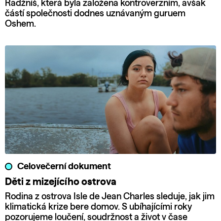
Radžníš, která byla založena kontroverzním, avšak
částí společnosti dodnes uznávaným guruem
Oshem.
Celovečerní dokument
Děti z mizejícího ostrova
Rodina z ostrova Isle de Jean Charles sleduje, jak jim
klimatická krize bere domov. S ubíhajícími roky
pozorujeme loučení, soudržnost a život v čase