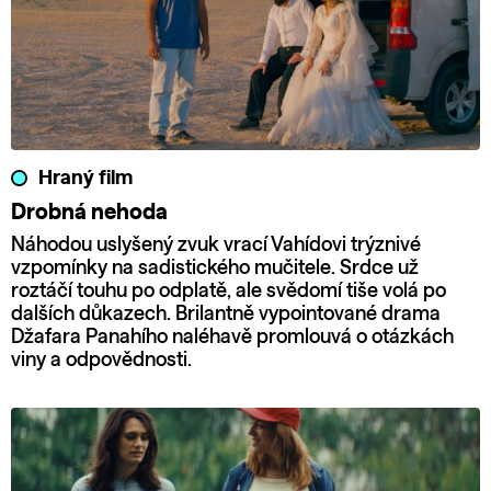
Hraný film
Drobná nehoda
Náhodou uslyšený zvuk vrací Vahídovi trýznivé
vzpomínky na sadistického mučitele. Srdce už
roztáčí touhu po odplatě, ale svědomí tiše volá po
dalších důkazech. Brilantně vypointované drama
Džafara Panahího naléhavě promlouvá o otázkách
viny a odpovědnosti.