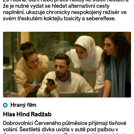
že je nutné vydat se hledat alternativní cesty
naplnění, ukazuje chronicky nespokojený režisér ve
svém třeskutém koktejlu toxicity a sebereflexe.
Hraný film
Hlas Hind Radžab
Dobrovolníci Červeného půlměsíce přijímají tísňové
volání. Šestiletá dívka uvízla v autě pod palbou v