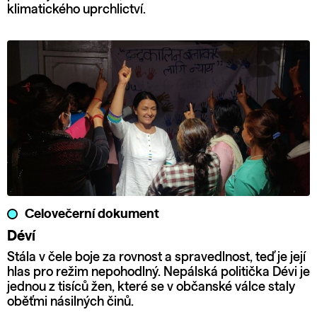
klimatického uprchlictví.
Celovečerní dokument
Déví
Stála v čele boje za rovnost a spravedlnost, teď je její
hlas pro režim nepohodlný. Nepálská politička Dévi je
jednou z tisíců žen, které se v občanské válce staly
oběťmi násilných činů.