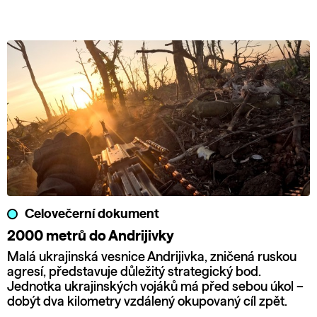
Celovečerní dokument
2000 metrů do Andrijivky
Malá ukrajinská vesnice Andrijivka, zničená ruskou
agresí, představuje důležitý strategický bod.
Jednotka ukrajinských vojáků má před sebou úkol –
dobýt dva kilometry vzdálený okupovaný cíl zpět.