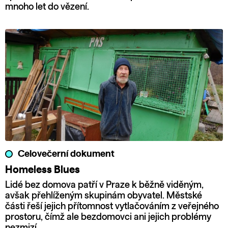
mnoho let do vězení.
Celovečerní dokument
Homeless Blues
Lidé bez domova patří v Praze k běžně viděným,
avšak přehlíženým skupinám obyvatel. Městské
části řeší jejich přítomnost vytlačováním z veřejného
prostoru, čímž ale bezdomovci ani jejich problémy
nezmizí.