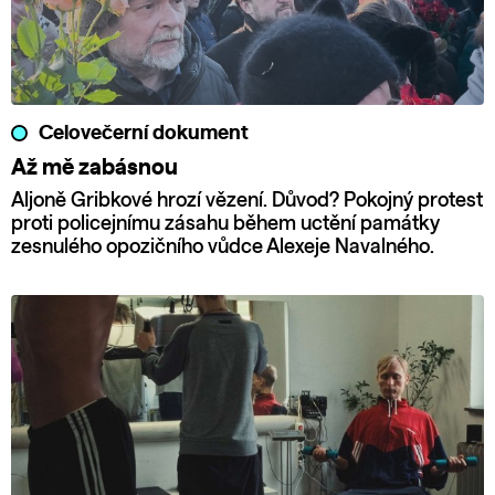
Celovečerní dokument
Až mě zabásnou
Aljoně Gribkové hrozí vězení. Důvod? Pokojný protest
proti policejnímu zásahu během uctění památky
zesnulého opozičního vůdce Alexeje Navalného.