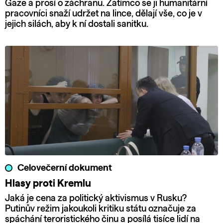
Gaze a prosí o záchranu. Zatímco se ji humanitární
pracovníci snaží udržet na lince, dělají vše, co je v
jejich silách, aby k ní dostali sanitku.
Celovečerní dokument
Hlasy proti Kremlu
Jaká je cena za politický aktivismus v Rusku?
Putinův režim jakoukoli kritiku státu označuje za
spáchání teroristického činu a posílá tisíce lidí na