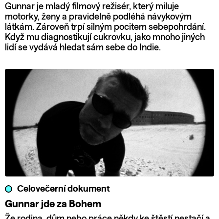
Gunnar je mladý filmový režisér, který miluje
motorky, ženy a pravidelně podléhá návykovým
látkám. Zároveň trpí silným pocitem sebepohrdání.
Když mu diagnostikují cukrovku, jako mnoho jiných
lidí se vydává hledat sám sebe do Indie.
Celovečerní dokument
Gunnar jde za Bohem
Že rodina, dům nebo práce někdy ke štěstí nestačí a