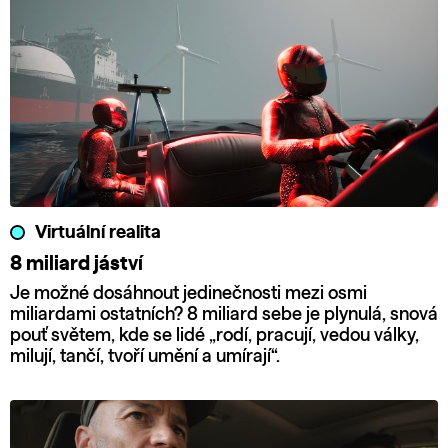
Virtuální realita
8 miliard jáství
Je možné dosáhnout jedinečnosti mezi osmi
miliardami ostatních? 8 miliard sebe je plynulá, snová
pouť světem, kde se lidé „rodí, pracují, vedou války,
milují, tančí, tvoří umění a umírají“.