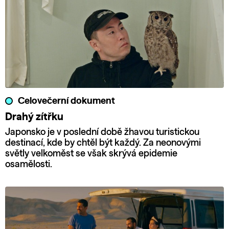
Celovečerní dokument
Drahý zítřku
Japonsko je v poslední době žhavou turistickou
destinací, kde by chtěl být každý. Za neonovými
světly velkoměst se však skrývá epidemie
osamělosti.