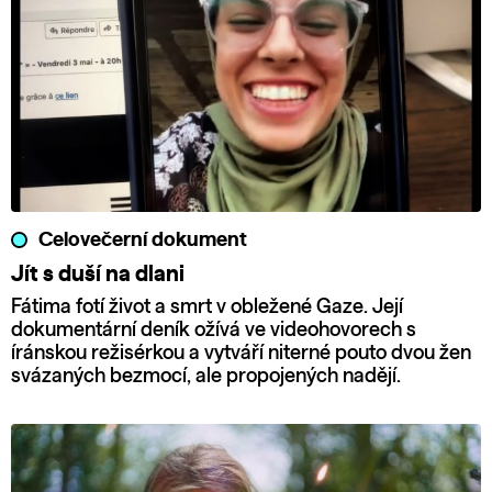
Celovečerní dokument
Jít s duší na dlani
Fátima fotí život a smrt v obležené Gaze. Její
dokumentární deník ožívá ve videohovorech s
íránskou režisérkou a vytváří niterné pouto dvou žen
svázaných bezmocí, ale propojených nadějí.