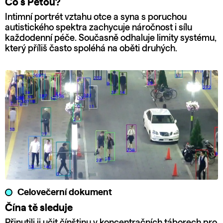
Co s Péťou?
Intimní portrét vztahu otce a syna s poruchou
autistického spektra zachycuje náročnost i sílu
každodenní péče. Současně odhaluje limity systému,
který příliš často spoléhá na oběti druhých.
Celovečerní dokument
Čína tě sleduje
Přinutili ji učit čínštinu v koncentračních táborech pro