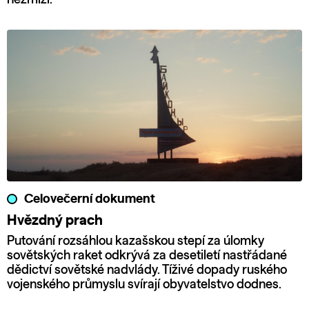
Celovečerní dokument
Hvězdný prach
Putování rozsáhlou kazašskou stepí za úlomky
sovětských raket odkrývá za desetiletí nastřádané
dědictví sovětské nadvlády. Tíživé dopady ruského
vojenského průmyslu svírají obyvatelstvo dodnes.