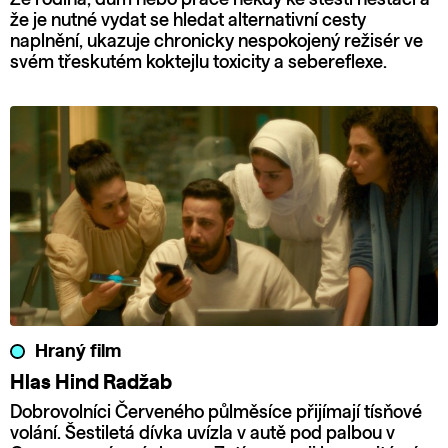
že je nutné vydat se hledat alternativní cesty
naplnění, ukazuje chronicky nespokojený režisér ve
svém třeskutém koktejlu toxicity a sebereflexe.
Hraný film
Hlas Hind Radžab
Dobrovolníci Červeného půlměsíce přijímají tísňové
volání. Šestiletá dívka uvízla v autě pod palbou v