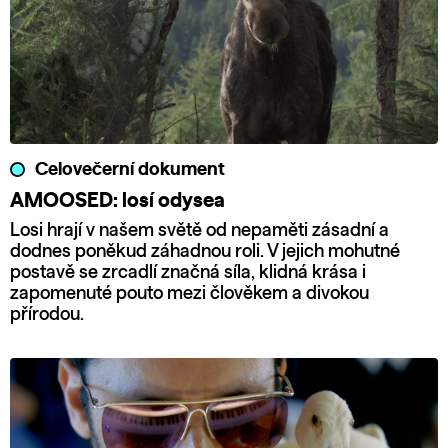
Celovečerní dokument
AMOOSED: losí odysea
Losi hrají v našem světě od nepaměti zásadní a
dodnes poněkud záhadnou roli. V jejich mohutné
postavě se zrcadlí značná síla, klidná krása i
zapomenuté pouto mezi člověkem a divokou
přírodou.