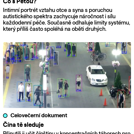
Co s Péťou?
Intimní portrét vztahu otce a syna s poruchou
autistického spektra zachycuje náročnost i sílu
každodenní péče. Současně odhaluje limity systému,
který příliš často spoléhá na oběti druhých.
Celovečerní dokument
Čína tě sleduje
Přinutili ji učit čínštinu v koncentračních táborech pro