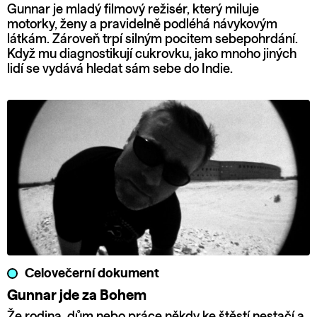
Gunnar je mladý filmový režisér, který miluje
motorky, ženy a pravidelně podléhá návykovým
látkám. Zároveň trpí silným pocitem sebepohrdání.
Když mu diagnostikují cukrovku, jako mnoho jiných
lidí se vydává hledat sám sebe do Indie.
Celovečerní dokument
Gunnar jde za Bohem
Že rodina, dům nebo práce někdy ke štěstí nestačí a