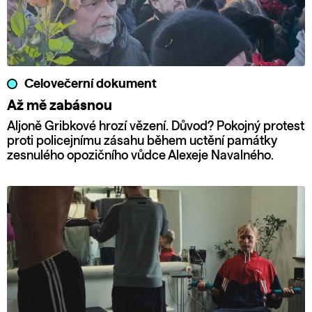
Celovečerní dokument
Až mě zabásnou
Aljoně Gribkové hrozí vězení. Důvod? Pokojný protest
proti policejnímu zásahu během uctění památky
zesnulého opozičního vůdce Alexeje Navalného.