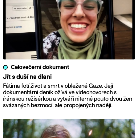
Celovečerní dokument
Jít s duší na dlani
Fátima fotí život a smrt v obležené Gaze. Její
dokumentární deník ožívá ve videohovorech s
íránskou režisérkou a vytváří niterné pouto dvou žen
svázaných bezmocí, ale propojených nadějí.