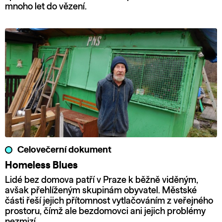
mnoho let do vězení.
Celovečerní dokument
Homeless Blues
Lidé bez domova patří v Praze k běžně viděným,
avšak přehlíženým skupinám obyvatel. Městské
části řeší jejich přítomnost vytlačováním z veřejného
prostoru, čímž ale bezdomovci ani jejich problémy
nezmizí.