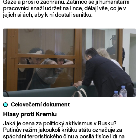
Gaze a prosí o záchranu. Zatímco se ji humanitární
pracovníci snaží udržet na lince, dělají vše, co je v
jejich silách, aby k ní dostali sanitku.
Celovečerní dokument
Hlasy proti Kremlu
Jaká je cena za politický aktivismus v Rusku?
Putinův režim jakoukoli kritiku státu označuje za
spáchání teroristického činu a posílá tisíce lidí na