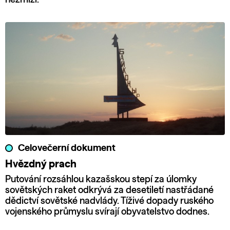
Celovečerní dokument
Hvězdný prach
Putování rozsáhlou kazašskou stepí za úlomky
sovětských raket odkrývá za desetiletí nastřádané
dědictví sovětské nadvlády. Tíživé dopady ruského
vojenského průmyslu svírají obyvatelstvo dodnes.