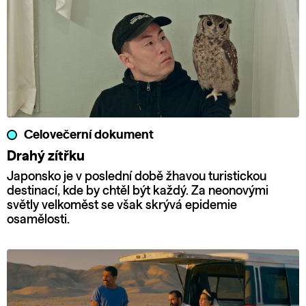
Celovečerní dokument
Drahý zítřku
Japonsko je v poslední době žhavou turistickou
destinací, kde by chtěl být každý. Za neonovými
světly velkoměst se však skrývá epidemie
osamělosti.