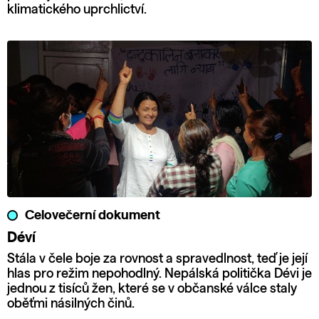
klimatického uprchlictví.
Celovečerní dokument
Déví
Stála v čele boje za rovnost a spravedlnost, teď je její
hlas pro režim nepohodlný. Nepálská politička Dévi je
jednou z tisíců žen, které se v občanské válce staly
oběťmi násilných činů.