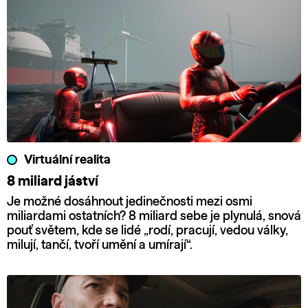
Virtuální realita
8 miliard jáství
Je možné dosáhnout jedinečnosti mezi osmi
miliardami ostatních? 8 miliard sebe je plynulá, snová
pouť světem, kde se lidé „rodí, pracují, vedou války,
milují, tančí, tvoří umění a umírají“.