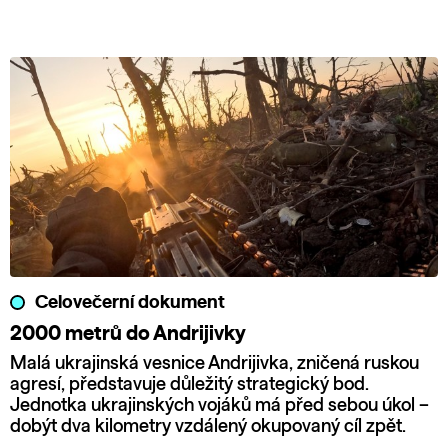
Celovečerní dokument
2000 metrů do Andrijivky
Malá ukrajinská vesnice Andrijivka, zničená ruskou
agresí, představuje důležitý strategický bod.
Jednotka ukrajinských vojáků má před sebou úkol –
dobýt dva kilometry vzdálený okupovaný cíl zpět.