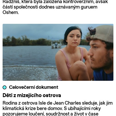
Radžníš, která byla založena kontroverzním, avšak
částí společnosti dodnes uznávaným guruem
Oshem.
Celovečerní dokument
Děti z mizejícího ostrova
Rodina z ostrova Isle de Jean Charles sleduje, jak jim
klimatická krize bere domov. S ubíhajícími roky
pozorujeme loučení, soudržnost a život v čase