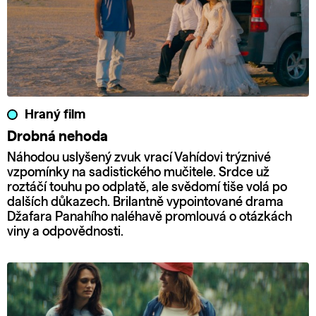
Hraný film
Drobná nehoda
Náhodou uslyšený zvuk vrací Vahídovi trýznivé
vzpomínky na sadistického mučitele. Srdce už
roztáčí touhu po odplatě, ale svědomí tiše volá po
dalších důkazech. Brilantně vypointované drama
Džafara Panahího naléhavě promlouvá o otázkách
viny a odpovědnosti.