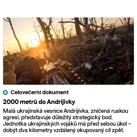
Celovečerní dokument
2000 metrů do Andrijivky
Malá ukrajinská vesnice Andrijivka, zničená ruskou
agresí, představuje důležitý strategický bod.
Jednotka ukrajinských vojáků má před sebou úkol –
dobýt dva kilometry vzdálený okupovaný cíl zpět.