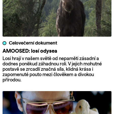
Celovečerní dokument
AMOOSED: losí odysea
Losi hrají v našem světě od nepaměti zásadní a
dodnes poněkud záhadnou roli. V jejich mohutné
postavě se zrcadlí značná síla, klidná krása i
zapomenuté pouto mezi člověkem a divokou
přírodou.