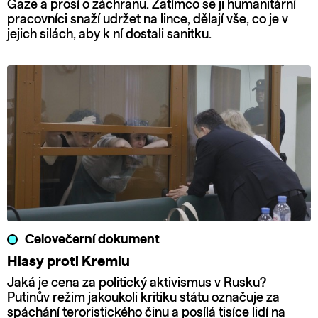
Gaze a prosí o záchranu. Zatímco se ji humanitární
pracovníci snaží udržet na lince, dělají vše, co je v
jejich silách, aby k ní dostali sanitku.
Celovečerní dokument
Hlasy proti Kremlu
Jaká je cena za politický aktivismus v Rusku?
Putinův režim jakoukoli kritiku státu označuje za
spáchání teroristického činu a posílá tisíce lidí na