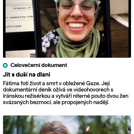
Celovečerní dokument
Jít s duší na dlani
Fátima fotí život a smrt v obležené Gaze. Její
dokumentární deník ožívá ve videohovorech s
íránskou režisérkou a vytváří niterné pouto dvou žen
svázaných bezmocí, ale propojených nadějí.