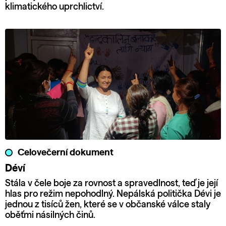
klimatického uprchlictví.
Celovečerní dokument
Déví
Stála v čele boje za rovnost a spravedlnost, teď je její
hlas pro režim nepohodlný. Nepálská politička Dévi je
jednou z tisíců žen, které se v občanské válce staly
oběťmi násilných činů.