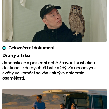
Celovečerní dokument
Drahý zítřku
Japonsko je v poslední době žhavou turistickou
destinací, kde by chtěl být každý. Za neonovými
světly velkoměst se však skrývá epidemie
osamělosti.