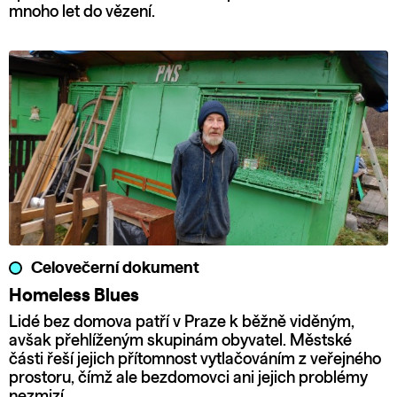
mnoho let do vězení.
Celovečerní dokument
Homeless Blues
Lidé bez domova patří v Praze k běžně viděným,
avšak přehlíženým skupinám obyvatel. Městské
části řeší jejich přítomnost vytlačováním z veřejného
prostoru, čímž ale bezdomovci ani jejich problémy
nezmizí.