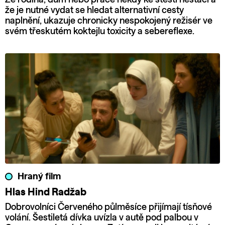
že je nutné vydat se hledat alternativní cesty
naplnění, ukazuje chronicky nespokojený režisér ve
svém třeskutém koktejlu toxicity a sebereflexe.
Hraný film
Hlas Hind Radžab
Dobrovolníci Červeného půlměsíce přijímají tísňové
volání. Šestiletá dívka uvízla v autě pod palbou v