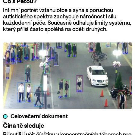
Co s Péťou?
Intimní portrét vztahu otce a syna s poruchou
autistického spektra zachycuje náročnost i sílu
každodenní péče. Současně odhaluje limity systému,
který příliš často spoléhá na oběti druhých.
Celovečerní dokument
Čína tě sleduje
Přinutili ji učit čínštinu v koncentračních táborech pro