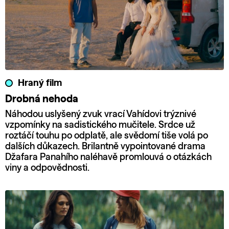
Hraný film
Drobná nehoda
Náhodou uslyšený zvuk vrací Vahídovi trýznivé
vzpomínky na sadistického mučitele. Srdce už
roztáčí touhu po odplatě, ale svědomí tiše volá po
dalších důkazech. Brilantně vypointované drama
Džafara Panahího naléhavě promlouvá o otázkách
viny a odpovědnosti.