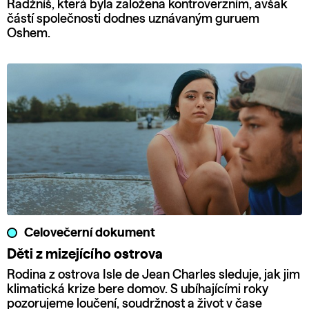
Radžníš, která byla založena kontroverzním, avšak
částí společnosti dodnes uznávaným guruem
Oshem.
Celovečerní dokument
Děti z mizejícího ostrova
Rodina z ostrova Isle de Jean Charles sleduje, jak jim
klimatická krize bere domov. S ubíhajícími roky
pozorujeme loučení, soudržnost a život v čase