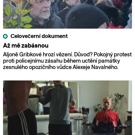
Celovečerní dokument
Až mě zabásnou
Aljoně Gribkové hrozí vězení. Důvod? Pokojný protest
proti policejnímu zásahu během uctění památky
zesnulého opozičního vůdce Alexeje Navalného.