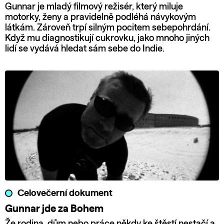
Gunnar je mladý filmový režisér, který miluje
motorky, ženy a pravidelně podléhá návykovým
látkám. Zároveň trpí silným pocitem sebepohrdání.
Když mu diagnostikují cukrovku, jako mnoho jiných
lidí se vydává hledat sám sebe do Indie.
Celovečerní dokument
Gunnar jde za Bohem
Že rodina, dům nebo práce někdy ke štěstí nestačí a