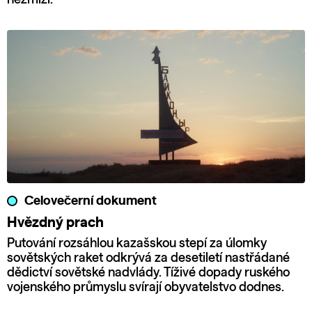
Celovečerní dokument
Hvězdný prach
Putování rozsáhlou kazašskou stepí za úlomky
sovětských raket odkrývá za desetiletí nastřádané
dědictví sovětské nadvlády. Tíživé dopady ruského
vojenského průmyslu svírají obyvatelstvo dodnes.