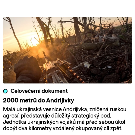
Celovečerní dokument
2000 metrů do Andrijivky
Malá ukrajinská vesnice Andrijivka, zničená ruskou
agresí, představuje důležitý strategický bod.
Jednotka ukrajinských vojáků má před sebou úkol –
dobýt dva kilometry vzdálený okupovaný cíl zpět.