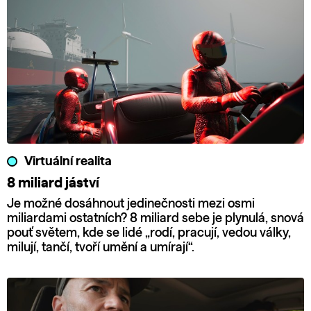
Virtuální realita
8 miliard jáství
Je možné dosáhnout jedinečnosti mezi osmi
miliardami ostatních? 8 miliard sebe je plynulá, snová
pouť světem, kde se lidé „rodí, pracují, vedou války,
milují, tančí, tvoří umění a umírají“.