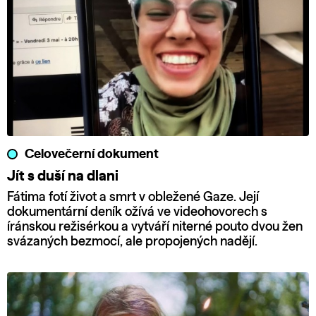
Celovečerní dokument
Jít s duší na dlani
Fátima fotí život a smrt v obležené Gaze. Její
dokumentární deník ožívá ve videohovorech s
íránskou režisérkou a vytváří niterné pouto dvou žen
svázaných bezmocí, ale propojených nadějí.