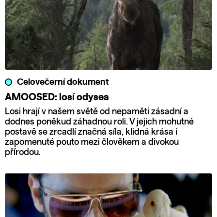
Celovečerní dokument
AMOOSED: losí odysea
Losi hrají v našem světě od nepaměti zásadní a
dodnes poněkud záhadnou roli. V jejich mohutné
postavě se zrcadlí značná síla, klidná krása i
zapomenuté pouto mezi člověkem a divokou
přírodou.