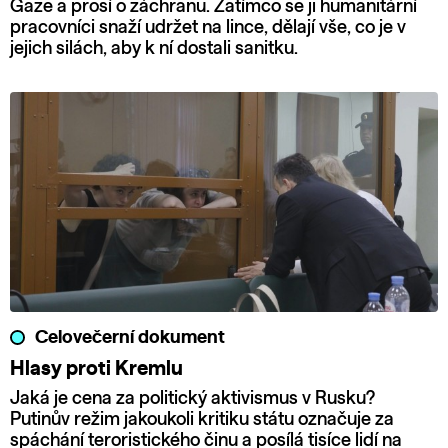
Gaze a prosí o záchranu. Zatímco se ji humanitární
pracovníci snaží udržet na lince, dělají vše, co je v
jejich silách, aby k ní dostali sanitku.
Celovečerní dokument
Hlasy proti Kremlu
Jaká je cena za politický aktivismus v Rusku?
Putinův režim jakoukoli kritiku státu označuje za
spáchání teroristického činu a posílá tisíce lidí na