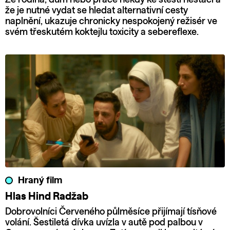
že je nutné vydat se hledat alternativní cesty
naplnění, ukazuje chronicky nespokojený režisér ve
svém třeskutém koktejlu toxicity a sebereflexe.
Hraný film
Hlas Hind Radžab
Dobrovolníci Červeného půlměsíce přijímají tísňové
volání. Šestiletá dívka uvízla v autě pod palbou v