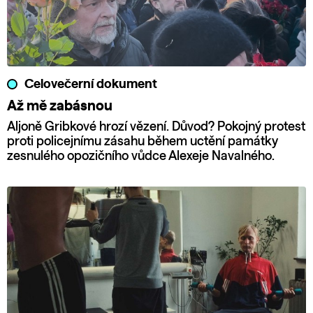
Celovečerní dokument
Až mě zabásnou
Aljoně Gribkové hrozí vězení. Důvod? Pokojný protest
proti policejnímu zásahu během uctění památky
zesnulého opozičního vůdce Alexeje Navalného.