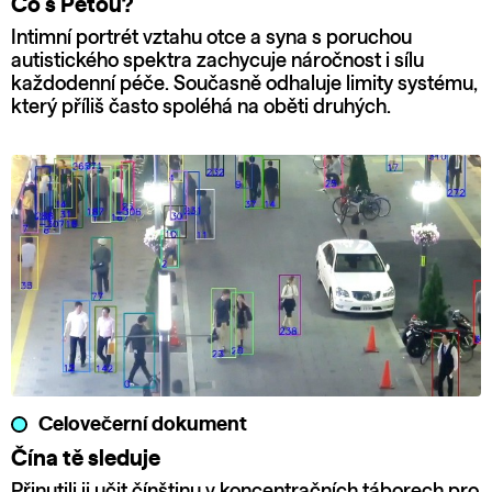
Co s Péťou?
Intimní portrét vztahu otce a syna s poruchou
autistického spektra zachycuje náročnost i sílu
každodenní péče. Současně odhaluje limity systému,
který příliš často spoléhá na oběti druhých.
Celovečerní dokument
Čína tě sleduje
Přinutili ji učit čínštinu v koncentračních táborech pro