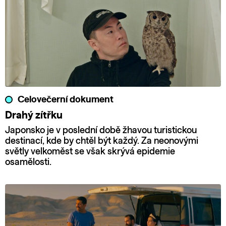
Celovečerní dokument
Drahý zítřku
Japonsko je v poslední době žhavou turistickou
destinací, kde by chtěl být každý. Za neonovými
světly velkoměst se však skrývá epidemie
osamělosti.