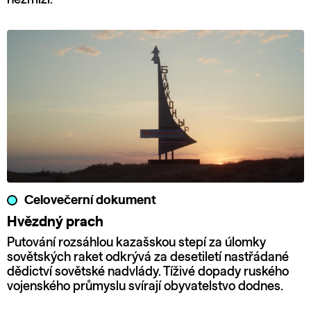
Celovečerní dokument
Hvězdný prach
Putování rozsáhlou kazašskou stepí za úlomky
sovětských raket odkrývá za desetiletí nastřádané
dědictví sovětské nadvlády. Tíživé dopady ruského
vojenského průmyslu svírají obyvatelstvo dodnes.