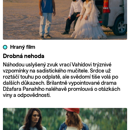
Hraný film
Drobná nehoda
Náhodou uslyšený zvuk vrací Vahídovi trýznivé
vzpomínky na sadistického mučitele. Srdce už
roztáčí touhu po odplatě, ale svědomí tiše volá po
dalších důkazech. Brilantně vypointované drama
Džafara Panahího naléhavě promlouvá o otázkách
viny a odpovědnosti.