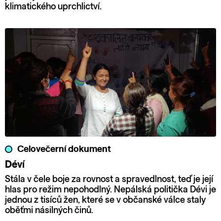
klimatického uprchlictví.
Celovečerní dokument
Déví
Stála v čele boje za rovnost a spravedlnost, teď je její
hlas pro režim nepohodlný. Nepálská politička Dévi je
jednou z tisíců žen, které se v občanské válce staly
oběťmi násilných činů.