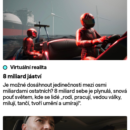
Virtuální realita
8 miliard jáství
Je možné dosáhnout jedinečnosti mezi osmi
miliardami ostatních? 8 miliard sebe je plynulá, snová
pouť světem, kde se lidé „rodí, pracují, vedou války,
milují, tančí, tvoří umění a umírají“.