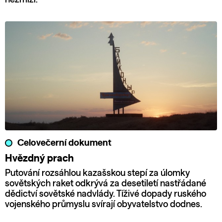
Celovečerní dokument
Hvězdný prach
Putování rozsáhlou kazašskou stepí za úlomky
sovětských raket odkrývá za desetiletí nastřádané
dědictví sovětské nadvlády. Tíživé dopady ruského
vojenského průmyslu svírají obyvatelstvo dodnes.