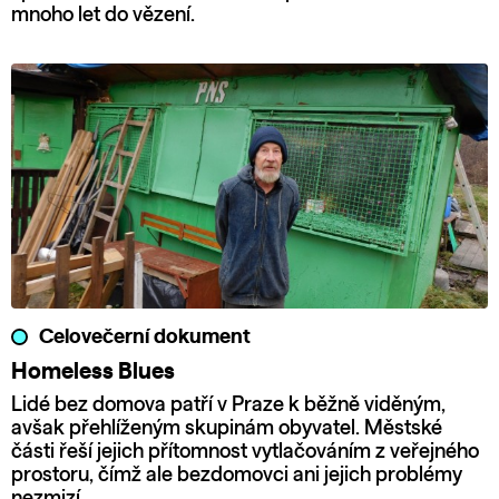
mnoho let do vězení.
Celovečerní dokument
Homeless Blues
Lidé bez domova patří v Praze k běžně viděným,
avšak přehlíženým skupinám obyvatel. Městské
části řeší jejich přítomnost vytlačováním z veřejného
prostoru, čímž ale bezdomovci ani jejich problémy
nezmizí.