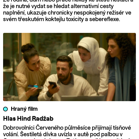
že je nutné vydat se hledat alternativní cesty
naplnění, ukazuje chronicky nespokojený režisér ve
svém třeskutém koktejlu toxicity a sebereflexe.
Hraný film
Hlas Hind Radžab
Dobrovolníci Červeného půlměsíce přijímají tísňové
volání. Šestiletá dívka uvízla v autě pod palbou v