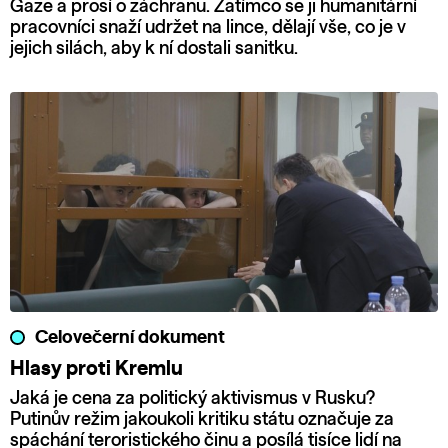
Gaze a prosí o záchranu. Zatímco se ji humanitární
pracovníci snaží udržet na lince, dělají vše, co je v
jejich silách, aby k ní dostali sanitku.
Celovečerní dokument
Hlasy proti Kremlu
Jaká je cena za politický aktivismus v Rusku?
Putinův režim jakoukoli kritiku státu označuje za
spáchání teroristického činu a posílá tisíce lidí na