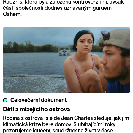
Radžníš, která byla založena kontroverzním, avšak
částí společnosti dodnes uznávaným guruem
Oshem.
Celovečerní dokument
Děti z mizejícího ostrova
Rodina z ostrova Isle de Jean Charles sleduje, jak jim
klimatická krize bere domov. S ubíhajícími roky
pozorujeme loučení, soudržnost a život v čase