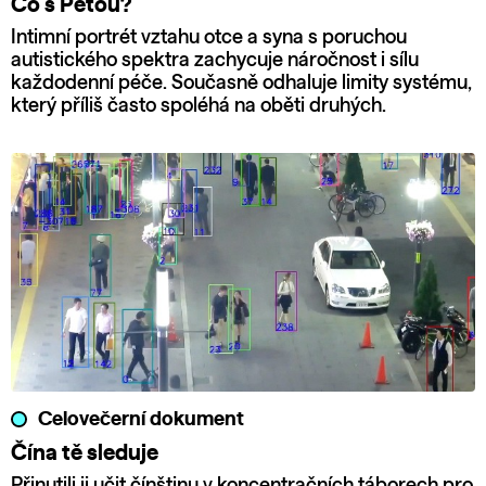
Co s Péťou?
Intimní portrét vztahu otce a syna s poruchou
autistického spektra zachycuje náročnost i sílu
každodenní péče. Současně odhaluje limity systému,
který příliš často spoléhá na oběti druhých.
Celovečerní dokument
Čína tě sleduje
Přinutili ji učit čínštinu v koncentračních táborech pro