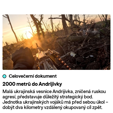
Celovečerní dokument
2000 metrů do Andrijivky
Malá ukrajinská vesnice Andrijivka, zničená ruskou
agresí, představuje důležitý strategický bod.
Jednotka ukrajinských vojáků má před sebou úkol –
dobýt dva kilometry vzdálený okupovaný cíl zpět.