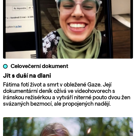
Celovečerní dokument
Jít s duší na dlani
Fátima fotí život a smrt v obležené Gaze. Její
dokumentární deník ožívá ve videohovorech s
íránskou režisérkou a vytváří niterné pouto dvou žen
svázaných bezmocí, ale propojených nadějí.