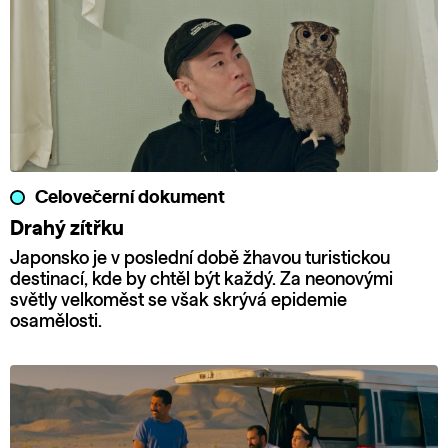
Celovečerní dokument
Drahý zítřku
Japonsko je v poslední době žhavou turistickou
destinací, kde by chtěl být každý. Za neonovými
světly velkoměst se však skrývá epidemie
osamělosti.