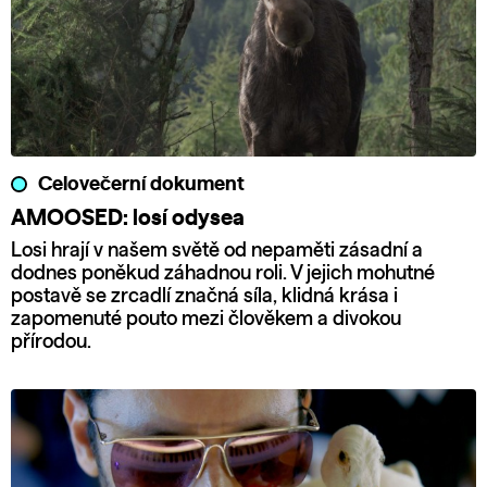
Celovečerní dokument
AMOOSED: losí odysea
Losi hrají v našem světě od nepaměti zásadní a
dodnes poněkud záhadnou roli. V jejich mohutné
postavě se zrcadlí značná síla, klidná krása i
zapomenuté pouto mezi člověkem a divokou
přírodou.