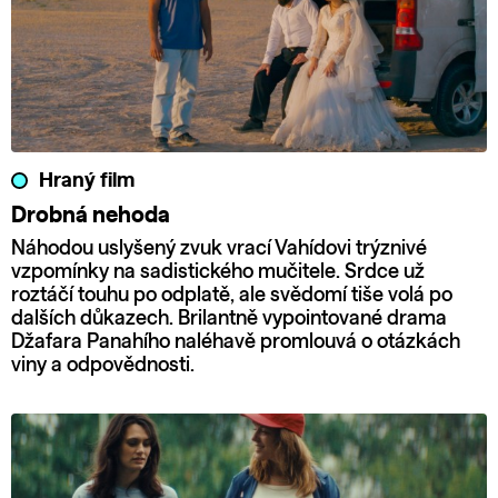
Hraný film
Drobná nehoda
Náhodou uslyšený zvuk vrací Vahídovi trýznivé
vzpomínky na sadistického mučitele. Srdce už
roztáčí touhu po odplatě, ale svědomí tiše volá po
dalších důkazech. Brilantně vypointované drama
Džafara Panahího naléhavě promlouvá o otázkách
viny a odpovědnosti.