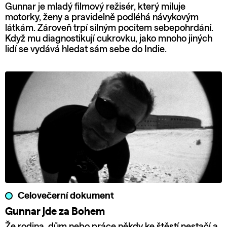
Gunnar je mladý filmový režisér, který miluje
motorky, ženy a pravidelně podléhá návykovým
látkám. Zároveň trpí silným pocitem sebepohrdání.
Když mu diagnostikují cukrovku, jako mnoho jiných
lidí se vydává hledat sám sebe do Indie.
Celovečerní dokument
Gunnar jde za Bohem
Že rodina, dům nebo práce někdy ke štěstí nestačí a