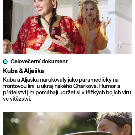
Celovečerní dokument
Kuba & Aljaška
Kuba a Aljaška narukovaly jako paramedičky na
frontovou linii u ukrajinského Charkova. Humor a
přátelství jim pomáhají udržet si v těžkých bojích víru
ve vítězství.