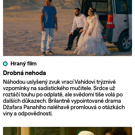
Hraný film
Drobná nehoda
Náhodou uslyšený zvuk vrací Vahídovi trýznivé
vzpomínky na sadistického mučitele. Srdce už
roztáčí touhu po odplatě, ale svědomí tiše volá po
dalších důkazech. Brilantně vypointované drama
Džafara Panahího naléhavě promlouvá o otázkách
viny a odpovědnosti.