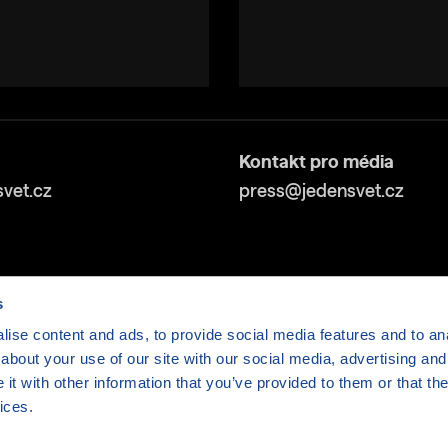
Kontakt pro média
vet.cz
press@jedensvet.cz
s
ise content and ads, to provide social media features and to anal
about your use of our site with our social media, advertising and
v tísni o.p.s., web běží v rámci bezplatného
serverhosti
t with other information that you’ve provided to them or that the
ices.