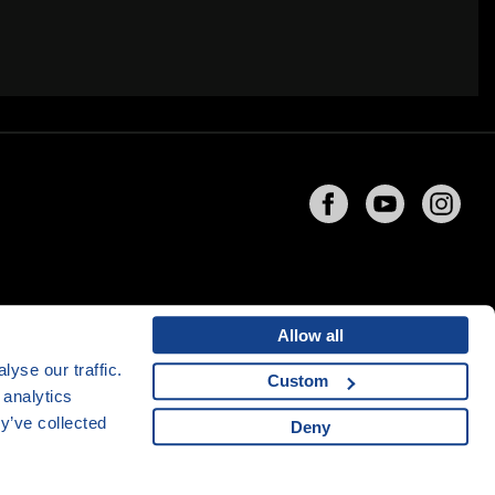
Allow all
yse our traffic.
Custom
 analytics
ng
společnosti
CZECHIA.COM
y’ve collected
Deny