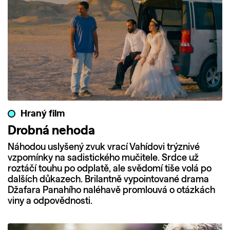
Hraný film
Drobná nehoda
Náhodou uslyšený zvuk vrací Vahídovi trýznivé
vzpomínky na sadistického mučitele. Srdce už
roztáčí touhu po odplatě, ale svědomí tiše volá po
dalších důkazech. Brilantně vypointované drama
Džafara Panahího naléhavě promlouvá o otázkách
viny a odpovědnosti.