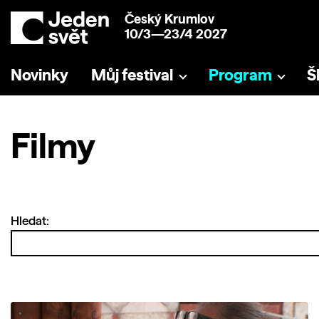
Český Krumlov
10/3—23/4 2027
Novinky
Můj festival
Program
Š
Filmy
Hledat: