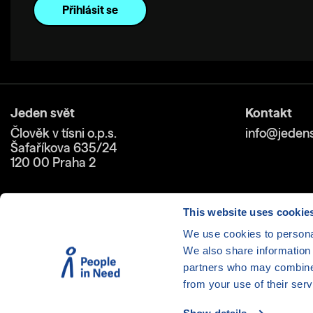
Jeden svět
Kontakt
Člověk v tísni o.p.s.
info@jedens
Šafaříkova 635/24
120 00 Praha 2
This website uses cookie
We use cookies to personal
We also share information 
Cookies
| © 1999-2026 Člověk 
partners who may combine i
from your use of their serv