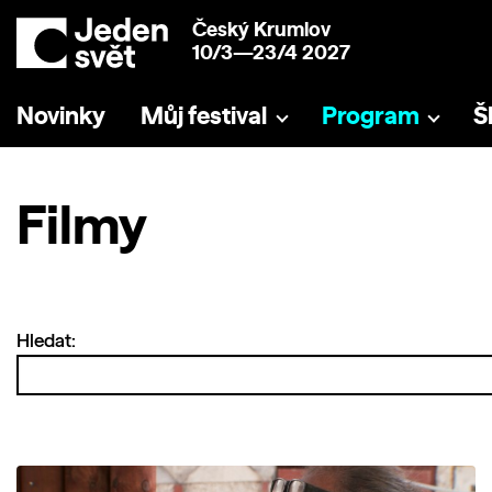
Český Krumlov
10/3—23/4 2027
Novinky
Můj festival
Program
Š
Filmy
Hledat: