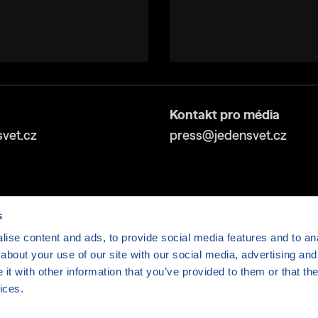
Kontakt pro média
vet.cz
press@jedensvet.cz
s
ise content and ads, to provide social media features and to anal
about your use of our site with our social media, advertising and
v tísni o.p.s., web běží v rámci bezplatného
serverhosti
t with other information that you’ve provided to them or that the
ices.