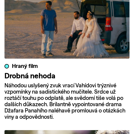
Hraný film
Drobná nehoda
Náhodou uslyšený zvuk vrací Vahídovi trýznivé
vzpomínky na sadistického mučitele. Srdce už
roztáčí touhu po odplatě, ale svědomí tiše volá po
dalších důkazech. Brilantně vypointované drama
Džafara Panahího naléhavě promlouvá o otázkách
viny a odpovědnosti.