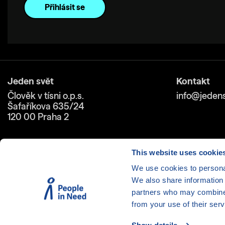
Jeden svět
Kontakt
Člověk v tísni o.p.s.
info@jedens
Šafaříkova 635/24
120 00 Praha 2
This website uses cookie
We use cookies to personal
We also share information 
Cookies
| © 1999-2026 Člověk 
partners who may combine i
from your use of their serv