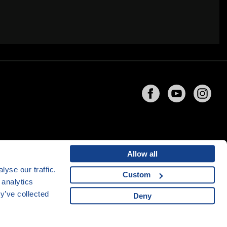
Allow all
yse our traffic.
Custom
 analytics
ng
společnosti
CZECHIA.COM
y’ve collected
Deny