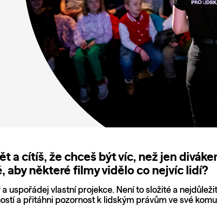
vět a cítíš, že chceš být víc, než jen div
é, aby některé filmy vidělo co nejvíc lidí?
 uspořádej vlastní projekce. Není to složité a nejdůležitěj
stí a přitáhni pozornost k lidským právům ve své komu