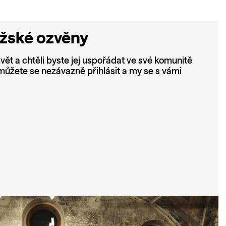
ažské ozvěny
vět a chtěli byste jej uspořádat ve své komunitě
ůžete se nezávazně přihlásit a my se s vámi