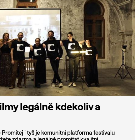
ilmy legálně kdekoliv a
Promítej i ty!) je komunitní platforma festivalu
žete zdarma a legálně promítat kvalitní