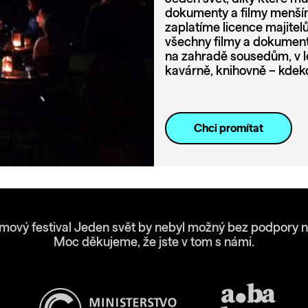
dokumenty a filmy menším
zaplatíme licence majite
všechny filmy a dokumenty
na zahradě sousedům, v l
kavárně, knihovně – kdeko
Chci promítat
lmový festival Jeden svět by nebyl možný bez podpory n
Moc děkujeme, že jste v tom s námi.