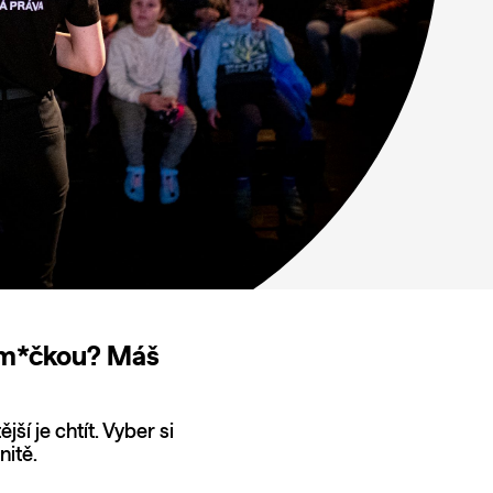
ákem*čkou? Máš
ší je chtít. Vyber si
nitě.