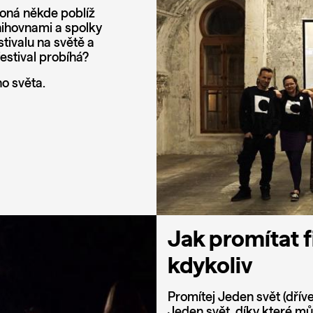
ekoná někde poblíž
knihovnami a spolky
stivalu na světě a
estival probíhá?
o světa.
Jak promítat f
kdykoliv
Promítej Jeden svět (dříve 
Jeden svět, díky které mů