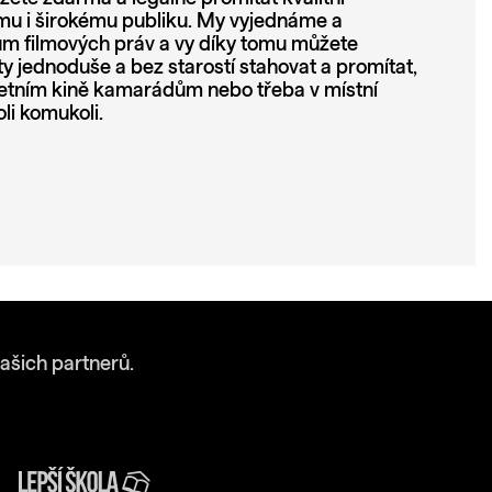
u i širokému publiku. My vyjednáme a
lům filmových práv a vy díky tomu můžete
 jednoduše a bez starostí stahovat a promítat,
etním kině kamarádům nebo třeba v místní
li komukoli.
ašich partnerů.