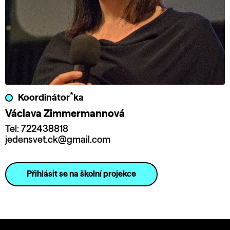
*
Koordinátor
ka
Václava Zimmermannová
Tel: ​722438818
jedensvet.ck@gmail.com
Přihlásit se na školní projekce