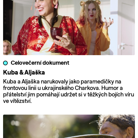
Celovečerní dokument
Kuba & Aljaška
Kuba a Aljaška narukovaly jako paramedičky na
frontovou linii u ukrajinského Charkova. Humor a
přátelství jim pomáhají udržet si v těžkých bojích víru
ve vítězství.