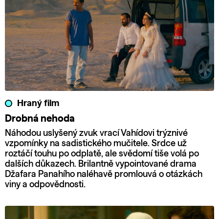
Hraný film
Drobná nehoda
Náhodou uslyšený zvuk vrací Vahídovi trýznivé
vzpomínky na sadistického mučitele. Srdce už
roztáčí touhu po odplatě, ale svědomí tiše volá po
dalších důkazech. Brilantně vypointované drama
Džafara Panahího naléhavě promlouvá o otázkách
viny a odpovědnosti.