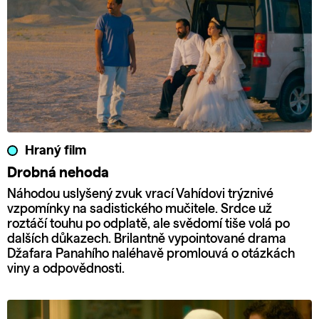
Hraný film
Drobná nehoda
Náhodou uslyšený zvuk vrací Vahídovi trýznivé
vzpomínky na sadistického mučitele. Srdce už
roztáčí touhu po odplatě, ale svědomí tiše volá po
dalších důkazech. Brilantně vypointované drama
Džafara Panahího naléhavě promlouvá o otázkách
viny a odpovědnosti.