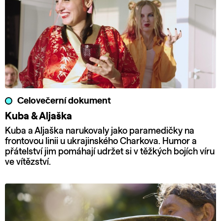
Celovečerní dokument
Kuba & Aljaška
Kuba a Aljaška narukovaly jako paramedičky na
frontovou linii u ukrajinského Charkova. Humor a
přátelství jim pomáhají udržet si v těžkých bojích víru
ve vítězství.