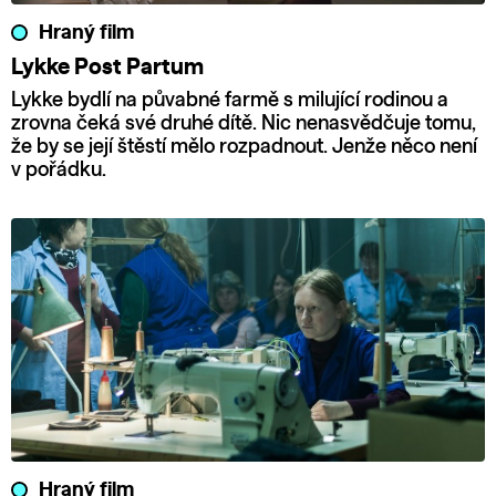
Hraný film
Lykke Post Partum
Lykke bydlí na půvabné farmě s milující rodinou a
zrovna čeká své druhé dítě. Nic nenasvědčuje tomu,
že by se její štěstí mělo rozpadnout. Jenže něco není
v pořádku.
Hraný film