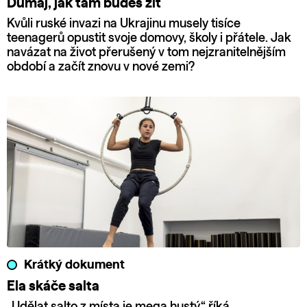
Dumaj, jak tam budeš žít
Kvůli ruské invazi na Ukrajinu musely tisíce
teenagerů opustit svoje domovy, školy i přátele. Jak
navázat na život přerušený v tom nejzranitelnějším
období a začít znovu v nové zemi?
Krátký dokument
Ela skáče salta
„Udělat salto z místa je mega hustý,“ říká