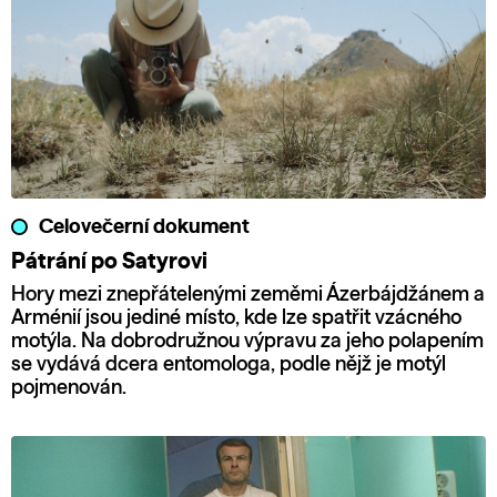
Celovečerní dokument
Pátrání po Satyrovi
Hory mezi znepřátelenými zeměmi Ázerbájdžánem a
Arménií jsou jediné místo, kde lze spatřit vzácného
motýla. Na dobrodružnou výpravu za jeho polapením
se vydává dcera entomologa, podle nějž je motýl
pojmenován.