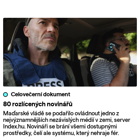
Celovečerní dokument
80 rozlícených novinářů
Maďarské vládě se podařilo ovládnout jedno z
nejvýznamnějších nezávislých médií v zemi, server
Index.hu. Novináři se brání všemi dostupnými
prostředky, čelí ale systému, který nehraje fér.