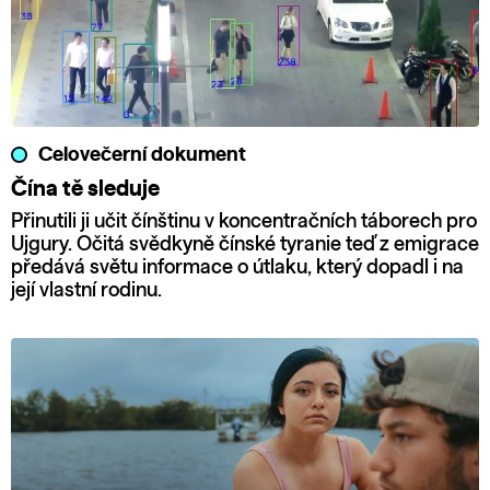
Celovečerní dokument
Čína tě sleduje
Přinutili ji učit čínštinu v koncentračních táborech pro
Ujgury. Očitá svědkyně čínské tyranie teď z emigrace
předává světu informace o útlaku, který dopadl i na
její vlastní rodinu.