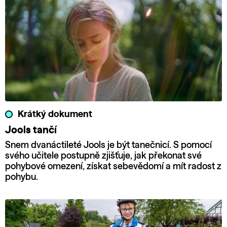
Krátký dokument
Jools tančí
Snem dvanáctileté Jools je být tanečnicí. S pomocí
svého učitele postupně zjišťuje, jak překonat své
pohybové omezení, získat sebevědomí a mít radost z
pohybu.