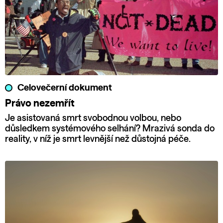
Celovečerní dokument
Právo nezemřít
Je asistovaná smrt svobodnou volbou, nebo
důsledkem systémového selhání? Mrazivá sonda do
reality, v níž je smrt levnější než důstojná péče.