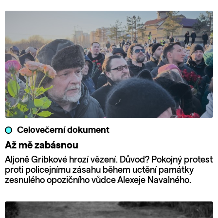
Celovečerní dokument
Až mě zabásnou
Aljoně Gribkové hrozí vězení. Důvod? Pokojný protest
proti policejnímu zásahu během uctění památky
zesnulého opozičního vůdce Alexeje Navalného.