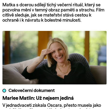
Matka s dcerou sdílejí tichý večerní rituál, který se
pozvolna mění v temný obraz paměti a strachu. Film
citlivě sleduje, jak se mateřství stává cestou k
ochraně i k návratu k bolestné minulosti.
Celovečerní dokument
Marlee Matlin: Už nejsem jediná
V jednadvaceti získala Oscara, přesto musela jako