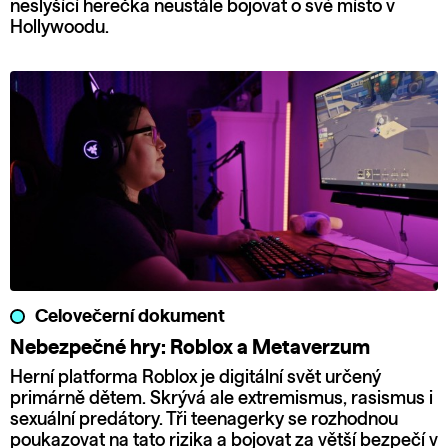
neslyšící herečka neustále bojovat o své místo v
Hollywoodu.
Celovečerní dokument
Nebezpečné hry: Roblox a Metaverzum
Herní platforma Roblox je digitální svět určený
primárně dětem. Skrývá ale extremismus, rasismus i
sexuální predátory. Tři teenagerky se rozhodnou
poukazovat na tato rizika a bojovat za větší bezpečí v