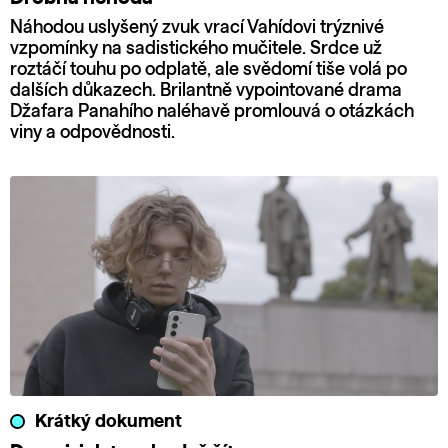
Náhodou uslyšený zvuk vrací Vahídovi trýznivé
vzpomínky na sadistického mučitele. Srdce už
roztáčí touhu po odplatě, ale svědomí tiše volá po
dalších důkazech. Brilantně vypointované drama
Džafara Panahího naléhavě promlouvá o otázkách
viny a odpovědnosti.
Krátký dokument