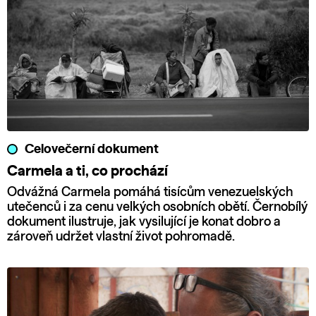
Celovečerní dokument
Carmela a ti, co prochází
Odvážná Carmela pomáhá tisícům venezuelských
utečenců i za cenu velkých osobních obětí. Černobílý
dokument ilustruje, jak vysilující je konat dobro a
zároveň udržet vlastní život pohromadě.