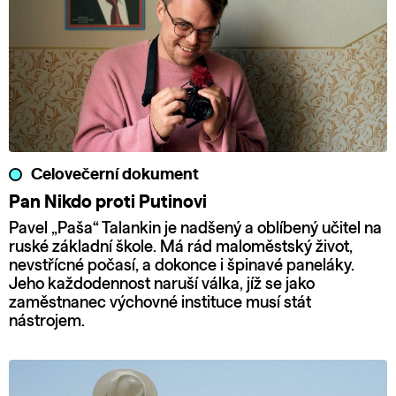
Celovečerní dokument
Pan Nikdo proti Putinovi
Pavel „Paša“ Talankin je nadšený a oblíbený učitel na
ruské základní škole. Má rád maloměstský život,
nevstřícné počasí, a dokonce i špinavé paneláky.
Jeho každodennost naruší válka, jíž se jako
zaměstnanec výchovné instituce musí stát
nástrojem.