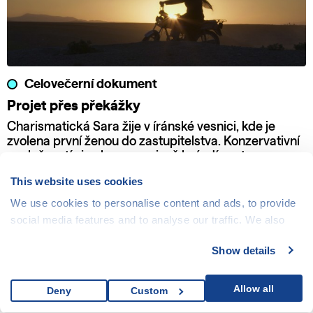
Celovečerní dokument
Projet přes překážky
Charismatická Sara žije v íránské vesnici, kde je
zvolena první ženou do zastupitelstva. Konzervativní
společností si nekompromisně brázdí cestu se svou
motorkou a odhodláním bojovat za práva žen a dětí.
This website uses cookies
We use cookies to personalise content and ads, to provide
social media features and to analyse our traffic. We also
share information about your use of our site with our social
Show details
media, advertising and analytics partners who may
combine it with other information that you’ve provided to
them or that they’ve collected from your use of their
Allow all
Deny
Custom
services.