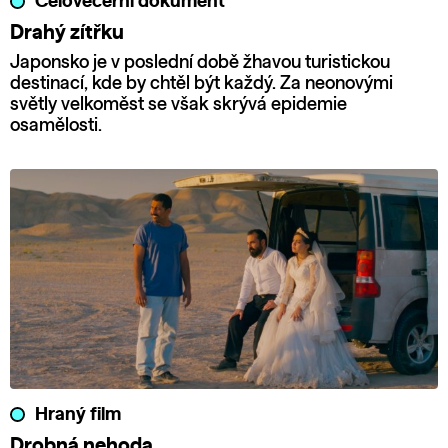
Celovečerní dokument
Drahý zítřku
Japonsko je v poslední době žhavou turistickou
destinací, kde by chtěl být každý. Za neonovými
světly velkoměst se však skrývá epidemie
osamělosti.
Hraný film
Drobná nehoda