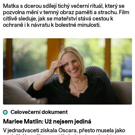
Matka s dcerou sdílejí tichý večerní rituál, který se
pozvolna mění v temný obraz paměti a strachu. Film
citlivě sleduje, jak se mateřství stává cestou k
ochraně i k návratu k bolestné minulosti.
Celovečerní dokument
Marlee Matlin: Už nejsem jediná
V jednadvaceti získala Oscara, přesto musela jako