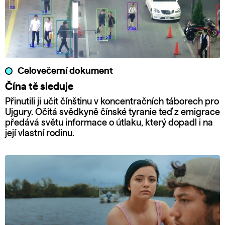
Celovečerní dokument
Čína tě sleduje
Přinutili ji učit čínštinu v koncentračních táborech pro
Ujgury. Očitá svědkyně čínské tyranie teď z emigrace
předává světu informace o útlaku, který dopadl i na
její vlastní rodinu.