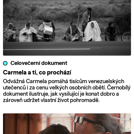
Celovečerní dokument
Carmela a ti, co prochází
Odvážná Carmela pomáhá tisícům venezuelských
utečenců i za cenu velkých osobních obětí. Černobílý
dokument ilustruje, jak vysilující je konat dobro a
zároveň udržet vlastní život pohromadě.