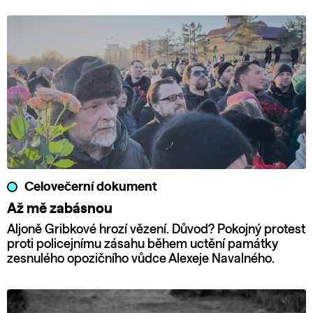
Celovečerní dokument
Až mě zabásnou
Aljoně Gribkové hrozí vězení. Důvod? Pokojný protest
proti policejnímu zásahu během uctění památky
zesnulého opozičního vůdce Alexeje Navalného.