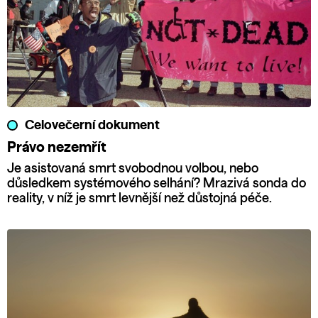
Celovečerní dokument
Právo nezemřít
Je asistovaná smrt svobodnou volbou, nebo
důsledkem systémového selhání? Mrazivá sonda do
reality, v níž je smrt levnější než důstojná péče.