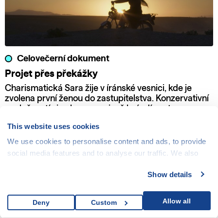
Celovečerní dokument
Projet přes překážky
Charismatická Sara žije v íránské vesnici, kde je
zvolena první ženou do zastupitelstva. Konzervativní
společností si nekompromisně brázdí cestu se svou
motorkou a odhodláním bojovat za práva žen a dětí.
This website uses cookies
We use cookies to personalise content and ads, to provide
social media features and to analyse our traffic. We also
share information about your use of our site with our social
Show details
media, advertising and analytics partners who may
combine it with other information that you’ve provided to
them or that they’ve collected from your use of their
Allow all
Deny
Custom
services.