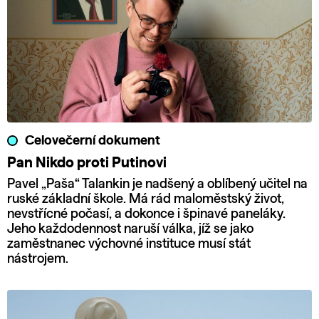
Celovečerní dokument
Pan Nikdo proti Putinovi
Pavel „Paša“ Talankin je nadšený a oblíbený učitel na
ruské základní škole. Má rád maloměstský život,
nevstřícné počasí, a dokonce i špinavé paneláky.
Jeho každodennost naruší válka, jíž se jako
zaměstnanec výchovné instituce musí stát
nástrojem.