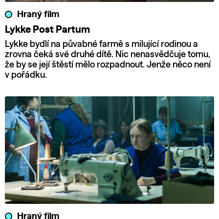
Hraný film
Lykke Post Partum
Lykke bydlí na půvabné farmě s milující rodinou a
zrovna čeká své druhé dítě. Nic nenasvědčuje tomu,
že by se její štěstí mělo rozpadnout. Jenže něco není
v pořádku.
Hraný film