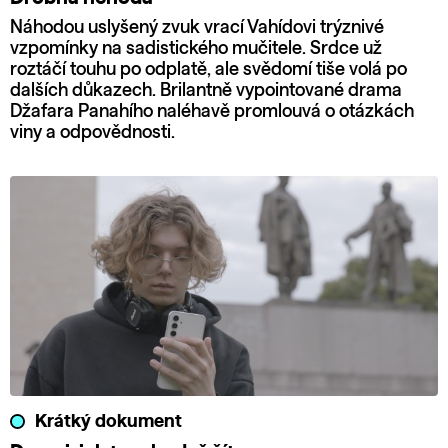
Náhodou uslyšený zvuk vrací Vahídovi trýznivé
vzpomínky na sadistického mučitele. Srdce už
roztáčí touhu po odplatě, ale svědomí tiše volá po
dalších důkazech. Brilantně vypointované drama
Džafara Panahího naléhavě promlouvá o otázkách
viny a odpovědnosti.
Krátký dokument