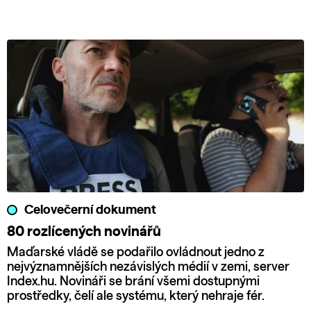
Celovečerní dokument
80 rozlícených novinářů
Maďarské vládě se podařilo ovládnout jedno z
nejvýznamnějších nezávislých médií v zemi, server
Index.hu. Novináři se brání všemi dostupnými
prostředky, čelí ale systému, který nehraje fér.