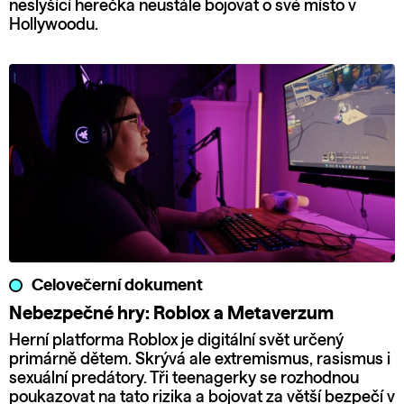
neslyšící herečka neustále bojovat o své místo v
Hollywoodu.
Celovečerní dokument
Nebezpečné hry: Roblox a Metaverzum
Herní platforma Roblox je digitální svět určený
primárně dětem. Skrývá ale extremismus, rasismus i
sexuální predátory. Tři teenagerky se rozhodnou
poukazovat na tato rizika a bojovat za větší bezpečí v