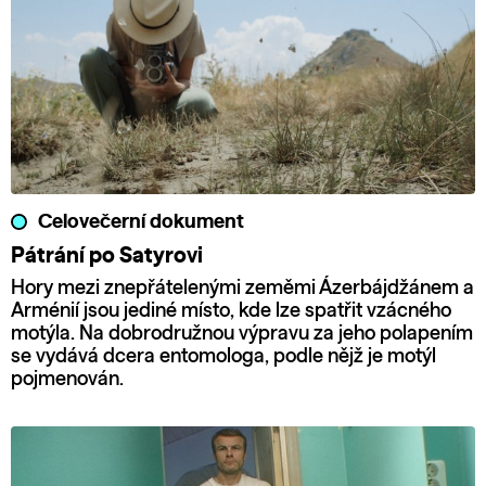
Celovečerní dokument
Pátrání po Satyrovi
Hory mezi znepřátelenými zeměmi Ázerbájdžánem a
Arménií jsou jediné místo, kde lze spatřit vzácného
motýla. Na dobrodružnou výpravu za jeho polapením
se vydává dcera entomologa, podle nějž je motýl
pojmenován.