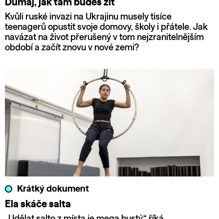
Dumaj, jak tam budeš žít
Kvůli ruské invazi na Ukrajinu musely tisíce
teenagerů opustit svoje domovy, školy i přátele. Jak
navázat na život přerušený v tom nejzranitelnějším
období a začít znovu v nové zemi?
Krátký dokument
Ela skáče salta
„Udělat salto z místa je mega hustý,“ říká