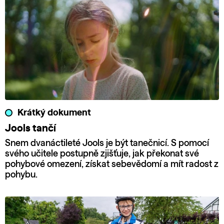
Krátký dokument
Jools tančí
Snem dvanáctileté Jools je být tanečnicí. S pomocí
svého učitele postupně zjišťuje, jak překonat své
pohybové omezení, získat sebevědomí a mít radost z
pohybu.