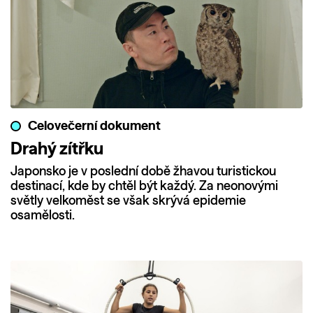
Celovečerní dokument
Drahý zítřku
Japonsko je v poslední době žhavou turistickou
destinací, kde by chtěl být každý. Za neonovými
světly velkoměst se však skrývá epidemie
osamělosti.