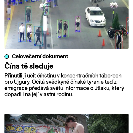
Celovečerní dokument
Čína tě sleduje
Přinutili ji učit čínštinu v koncentračních táborech
pro Ujgury. Očitá svědkyně čínské tyranie teď z
emigrace předává světu informace o útlaku, který
dopadl i na její vlastní rodinu.