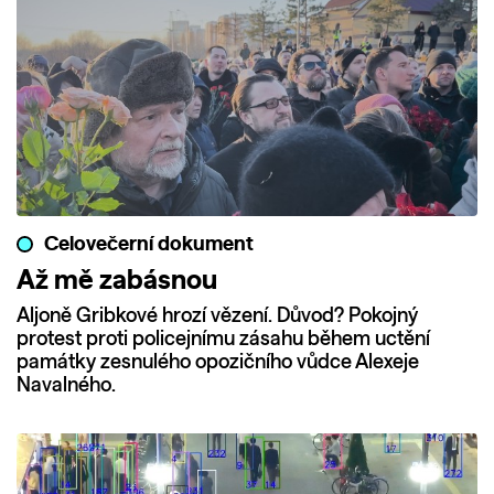
Celovečerní dokument
Až mě zabásnou
Aljoně Gribkové hrozí vězení. Důvod? Pokojný
protest proti policejnímu zásahu během uctění
památky zesnulého opozičního vůdce Alexeje
Navalného.