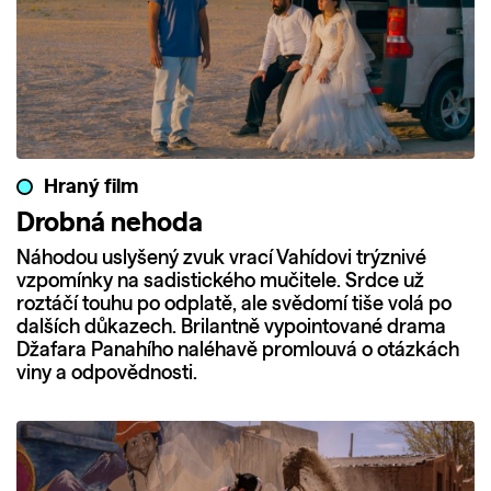
Hraný film
Drobná nehoda
Náhodou uslyšený zvuk vrací Vahídovi trýznivé
vzpomínky na sadistického mučitele. Srdce už
roztáčí touhu po odplatě, ale svědomí tiše volá po
dalších důkazech. Brilantně vypointované drama
Džafara Panahího naléhavě promlouvá o otázkách
viny a odpovědnosti.