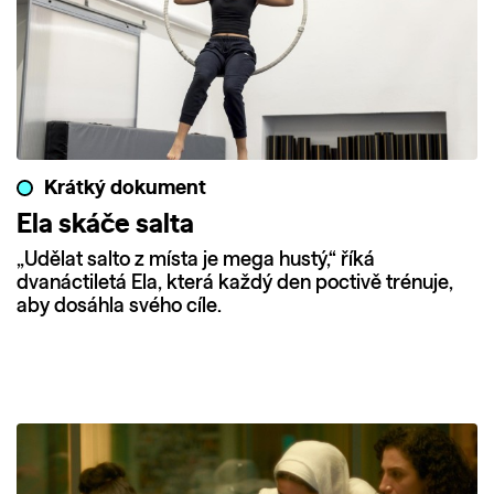
Krátký dokument
Ela skáče salta
„Udělat salto z místa je mega hustý,“ říká
dvanáctiletá Ela, která každý den poctivě trénuje,
aby dosáhla svého cíle.