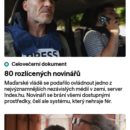
Celovečerní dokument
80 rozlícených novinářů
Maďarské vládě se podařilo ovládnout jedno z
nejvýznamnějších nezávislých médií v zemi, server
Index.hu. Novináři se brání všemi dostupnými
prostředky, čelí ale systému, který nehraje fér.