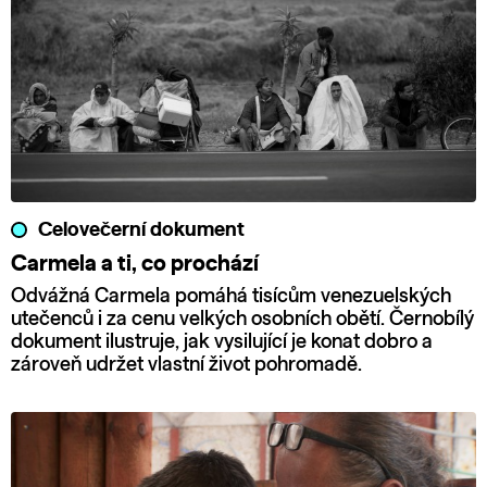
Celovečerní dokument
Carmela a ti, co prochází
Odvážná Carmela pomáhá tisícům venezuelských
utečenců i za cenu velkých osobních obětí. Černobílý
dokument ilustruje, jak vysilující je konat dobro a
zároveň udržet vlastní život pohromadě.