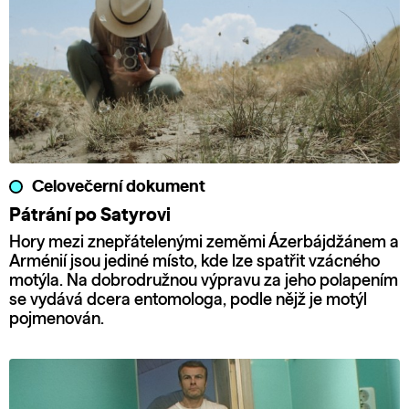
Celovečerní dokument
Pátrání po Satyrovi
Hory mezi znepřátelenými zeměmi Ázerbájdžánem a
Arménií jsou jediné místo, kde lze spatřit vzácného
motýla. Na dobrodružnou výpravu za jeho polapením
se vydává dcera entomologa, podle nějž je motýl
pojmenován.