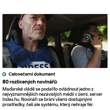
Celovečerní dokument
80 rozlícených novinářů
Maďarské vládě se podařilo ovládnout jedno z
nejvýznamnějších nezávislých médií v zemi, server
Index.hu. Novináři se brání všemi dostupnými
prostředky, čelí ale systému, který nehraje fér.