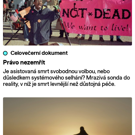
Celovečerní dokument
Právo nezemřít
Je asistovaná smrt svobodnou volbou, nebo
důsledkem systémového selhání? Mrazivá sonda do
reality, v níž je smrt levnější než důstojná péče.