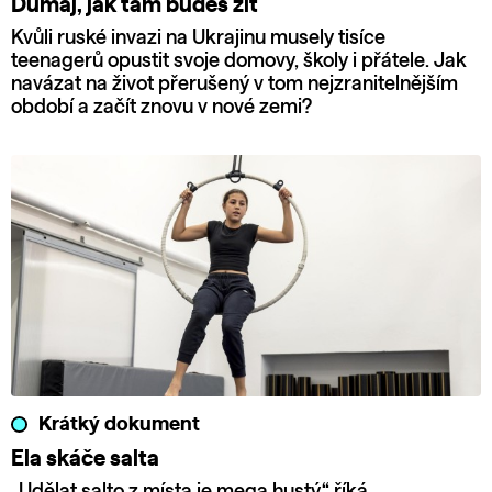
Dumaj, jak tam budeš žít
Kvůli ruské invazi na Ukrajinu musely tisíce
teenagerů opustit svoje domovy, školy i přátele. Jak
navázat na život přerušený v tom nejzranitelnějším
období a začít znovu v nové zemi?
Krátký dokument
Ela skáče salta
„Udělat salto z místa je mega hustý,“ říká