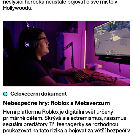
neslyšící herečka neustále bojovat o své místo v
Hollywoodu.
Celovečerní dokument
Nebezpečné hry: Roblox a Metaverzum
Herní platforma Roblox je digitální svět určený
primárně dětem. Skrývá ale extremismus, rasismus i
sexuální predátory. Tři teenagerky se rozhodnou
poukazovat na tato rizika a bojovat za větší bezpečí v