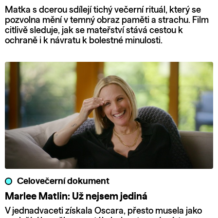
Matka s dcerou sdílejí tichý večerní rituál, který se
pozvolna mění v temný obraz paměti a strachu. Film
citlivě sleduje, jak se mateřství stává cestou k
ochraně i k návratu k bolestné minulosti.
Celovečerní dokument
Marlee Matlin: Už nejsem jediná
V jednadvaceti získala Oscara, přesto musela jako