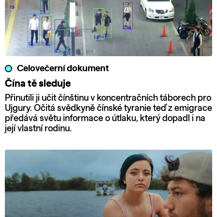
Celovečerní dokument
Čína tě sleduje
Přinutili ji učit čínštinu v koncentračních táborech pro
Ujgury. Očitá svědkyně čínské tyranie teď z emigrace
předává světu informace o útlaku, který dopadl i na
její vlastní rodinu.