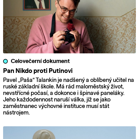
Celovečerní dokument
Pan Nikdo proti Putinovi
Pavel „Paša“ Talankin je nadšený a oblíbený učitel na
ruské základní škole. Má rád maloměstský život,
nevstřícné počasí, a dokonce i špinavé paneláky.
Jeho každodennost naruší válka, jíž se jako
zaměstnanec výchovné instituce musí stát
nástrojem.