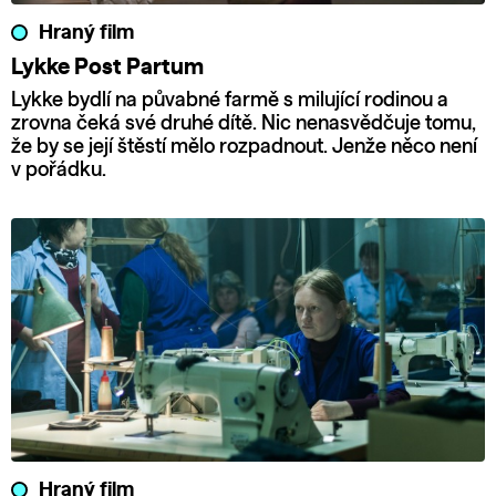
Hraný film
Lykke Post Partum
Lykke bydlí na půvabné farmě s milující rodinou a
zrovna čeká své druhé dítě. Nic nenasvědčuje tomu,
že by se její štěstí mělo rozpadnout. Jenže něco není
v pořádku.
Hraný film