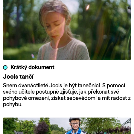
Krátký dokument
Jools tančí
Snem dvanáctileté Jools je být tanečnicí. S pomocí
svého učitele postupně zjišťuje, jak překonat své
pohybové omezení, získat sebevědomí a mít radost z
pohybu.