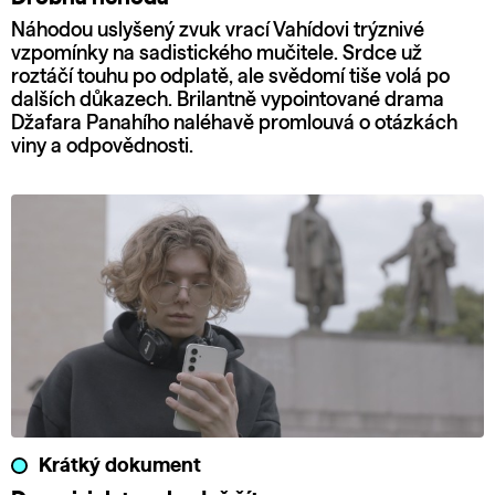
Náhodou uslyšený zvuk vrací Vahídovi trýznivé
vzpomínky na sadistického mučitele. Srdce už
roztáčí touhu po odplatě, ale svědomí tiše volá po
dalších důkazech. Brilantně vypointované drama
Džafara Panahího naléhavě promlouvá o otázkách
viny a odpovědnosti.
Krátký dokument