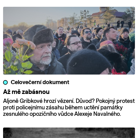
Celovečerní dokument
Až mě zabásnou
Aljoně Gribkové hrozí vězení. Důvod? Pokojný protest
proti policejnímu zásahu během uctění památky
zesnulého opozičního vůdce Alexeje Navalného.