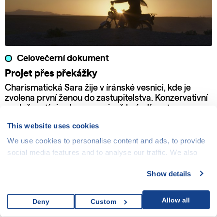
Celovečerní dokument
Projet přes překážky
Charismatická Sara žije v íránské vesnici, kde je
zvolena první ženou do zastupitelstva. Konzervativní
společností si nekompromisně brázdí cestu se svou
motorkou a odhodláním bojovat za práva žen a dětí.
This website uses cookies
We use cookies to personalise content and ads, to provide
social media features and to analyse our traffic. We also
share information about your use of our site with our social
Show details
media, advertising and analytics partners who may
combine it with other information that you’ve provided to
them or that they’ve collected from your use of their
Allow all
Deny
Custom
services.