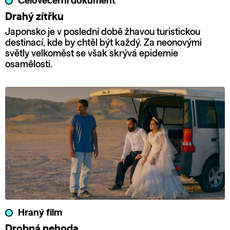
Celovečerní dokument
Drahý zítřku
Japonsko je v poslední době žhavou turistickou
destinací, kde by chtěl být každý. Za neonovými
světly velkoměst se však skrývá epidemie
osamělosti.
Hraný film
Drobná nehoda