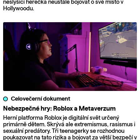
neslyšící herečka neustále bojovat o své místo v
Hollywoodu.
Celovečerní dokument
Nebezpečné hry: Roblox a Metaverzum
Herní platforma Roblox je digitální svět určený
primárně dětem. Skrývá ale extremismus, rasismus i
sexuální predátory. Tři teenagerky se rozhodnou
poukazovat na tato rizika a bojovat za větší bezpečí v