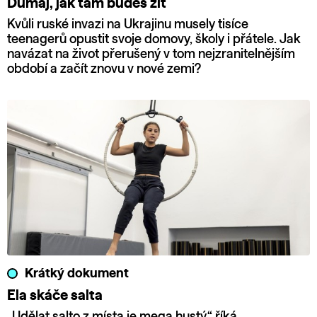
Dumaj, jak tam budeš žít
Kvůli ruské invazi na Ukrajinu musely tisíce
teenagerů opustit svoje domovy, školy i přátele. Jak
navázat na život přerušený v tom nejzranitelnějším
období a začít znovu v nové zemi?
Krátký dokument
Ela skáče salta
„Udělat salto z místa je mega hustý,“ říká