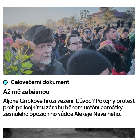
Celovečerní dokument
Až mě zabásnou
Aljoně Gribkové hrozí vězení. Důvod? Pokojný protest
proti policejnímu zásahu během uctění památky
zesnulého opozičního vůdce Alexeje Navalného.