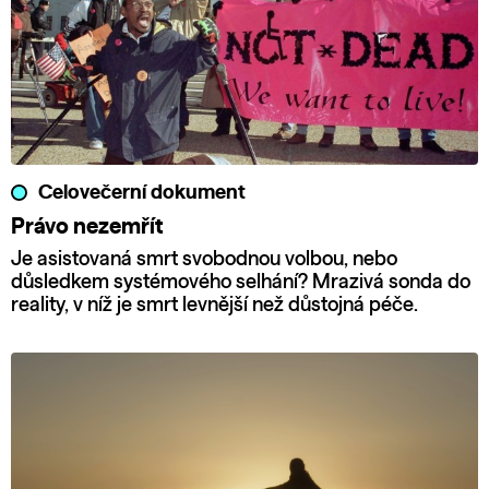
Celovečerní dokument
Právo nezemřít
Je asistovaná smrt svobodnou volbou, nebo
důsledkem systémového selhání? Mrazivá sonda do
reality, v níž je smrt levnější než důstojná péče.