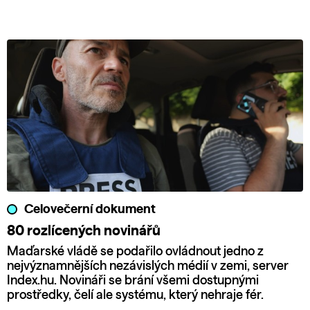
Celovečerní dokument
80 rozlícených novinářů
Maďarské vládě se podařilo ovládnout jedno z
nejvýznamnějších nezávislých médií v zemi, server
Index.hu. Novináři se brání všemi dostupnými
prostředky, čelí ale systému, který nehraje fér.