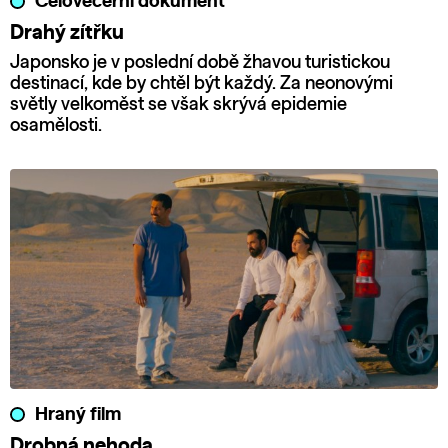
Celovečerní dokument
Drahý zítřku
Japonsko je v poslední době žhavou turistickou
destinací, kde by chtěl být každý. Za neonovými
světly velkoměst se však skrývá epidemie
osamělosti.
Hraný film
Drobná nehoda