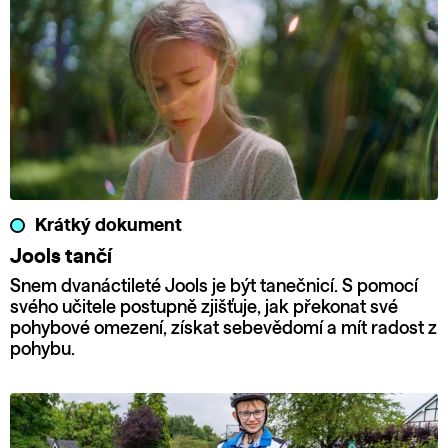
Krátký dokument
Jools tančí
Snem dvanáctileté Jools je být tanečnicí. S pomocí
svého učitele postupně zjišťuje, jak překonat své
pohybové omezení, získat sebevědomí a mít radost z
pohybu.