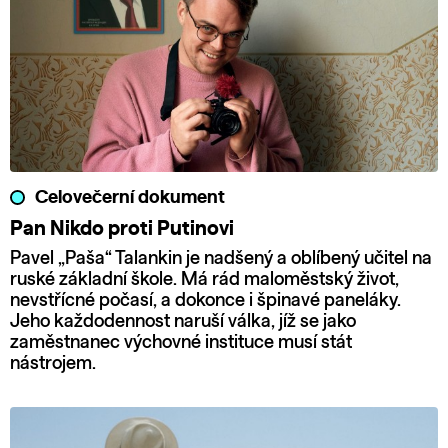
Celovečerní dokument
Pan Nikdo proti Putinovi
Pavel „Paša“ Talankin je nadšený a oblíbený učitel na
ruské základní škole. Má rád maloměstský život,
nevstřícné počasí, a dokonce i špinavé paneláky.
Jeho každodennost naruší válka, jíž se jako
zaměstnanec výchovné instituce musí stát
nástrojem.