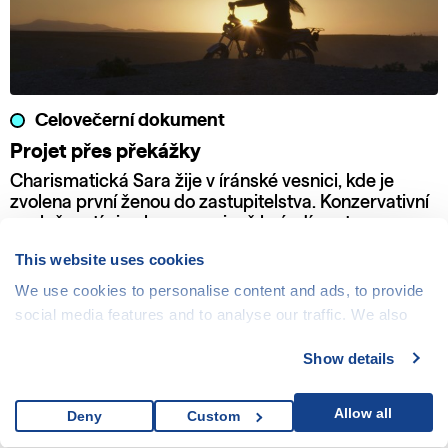
Celovečerní dokument
Projet přes překážky
Charismatická Sara žije v íránské vesnici, kde je
zvolena první ženou do zastupitelstva. Konzervativní
společností si nekompromisně brázdí cestu se svou
motorkou a odhodláním bojovat za práva žen a dětí.
This website uses cookies
We use cookies to personalise content and ads, to provide
social media features and to analyse our traffic. We also
share information about your use of our site with our social
Show details
media, advertising and analytics partners who may
combine it with other information that you’ve provided to
them or that they’ve collected from your use of their
Allow all
Deny
Custom
services.