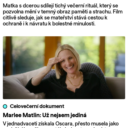
Matka s dcerou sdílejí tichý večerní rituál, který se
pozvolna mění v temný obraz paměti a strachu. Film
citlivě sleduje, jak se mateřství stává cestou k
ochraně i k návratu k bolestné minulosti.
Celovečerní dokument
Marlee Matlin: Už nejsem jediná
V jednadvaceti získala Oscara, přesto musela jako