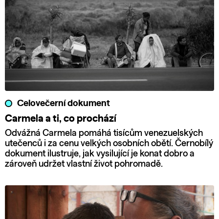
Celovečerní dokument
Carmela a ti, co prochází
Odvážná Carmela pomáhá tisícům venezuelských
utečenců i za cenu velkých osobních obětí. Černobílý
dokument ilustruje, jak vysilující je konat dobro a
zároveň udržet vlastní život pohromadě.