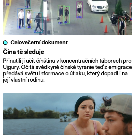
Celovečerní dokument
Čína tě sleduje
Přinutili ji učit čínštinu v koncentračních táborech pro
Ujgury. Očitá svědkyně čínské tyranie teď z emigrace
předává světu informace o útlaku, který dopadl i na
její vlastní rodinu.