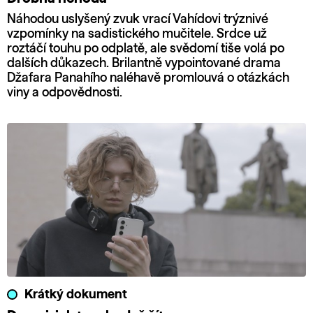
Náhodou uslyšený zvuk vrací Vahídovi trýznivé
vzpomínky na sadistického mučitele. Srdce už
roztáčí touhu po odplatě, ale svědomí tiše volá po
dalších důkazech. Brilantně vypointované drama
Džafara Panahího naléhavě promlouvá o otázkách
viny a odpovědnosti.
Krátký dokument