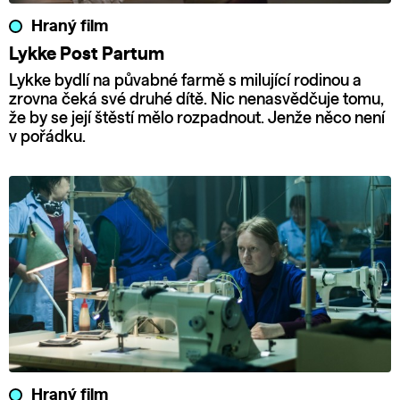
Hraný film
Lykke Post Partum
Lykke bydlí na půvabné farmě s milující rodinou a
zrovna čeká své druhé dítě. Nic nenasvědčuje tomu,
že by se její štěstí mělo rozpadnout. Jenže něco není
v pořádku.
Hraný film