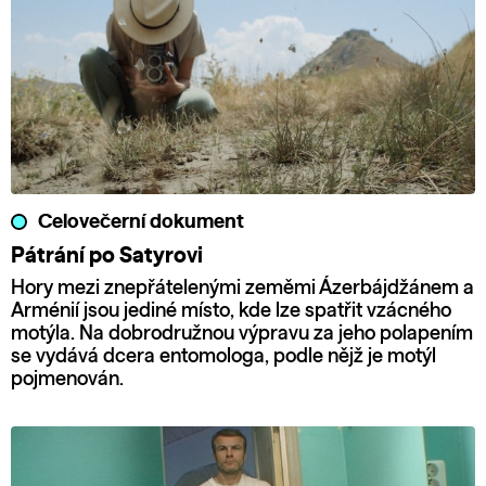
Celovečerní dokument
Pátrání po Satyrovi
Hory mezi znepřátelenými zeměmi Ázerbájdžánem a
Arménií jsou jediné místo, kde lze spatřit vzácného
motýla. Na dobrodružnou výpravu za jeho polapením
se vydává dcera entomologa, podle nějž je motýl
pojmenován.