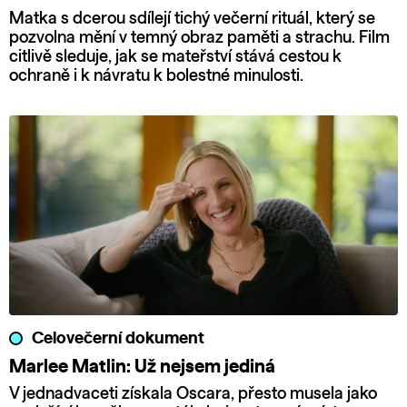
Matka s dcerou sdílejí tichý večerní rituál, který se
pozvolna mění v temný obraz paměti a strachu. Film
citlivě sleduje, jak se mateřství stává cestou k
ochraně i k návratu k bolestné minulosti.
Celovečerní dokument
Marlee Matlin: Už nejsem jediná
V jednadvaceti získala Oscara, přesto musela jako