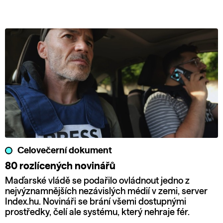
Celovečerní dokument
80 rozlícených novinářů
Maďarské vládě se podařilo ovládnout jedno z
nejvýznamnějších nezávislých médií v zemi, server
Index.hu. Novináři se brání všemi dostupnými
prostředky, čelí ale systému, který nehraje fér.