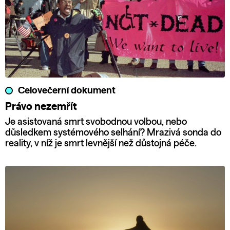
Celovečerní dokument
Právo nezemřít
Je asistovaná smrt svobodnou volbou, nebo
důsledkem systémového selhání? Mrazivá sonda do
reality, v níž je smrt levnější než důstojná péče.