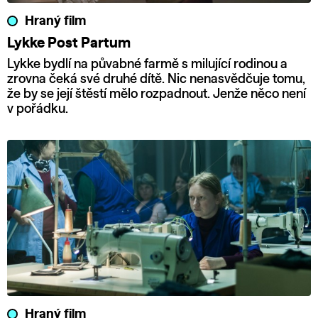
Hraný film
Lykke Post Partum
Lykke bydlí na půvabné farmě s milující rodinou a
zrovna čeká své druhé dítě. Nic nenasvědčuje tomu,
že by se její štěstí mělo rozpadnout. Jenže něco není
v pořádku.
Hraný film