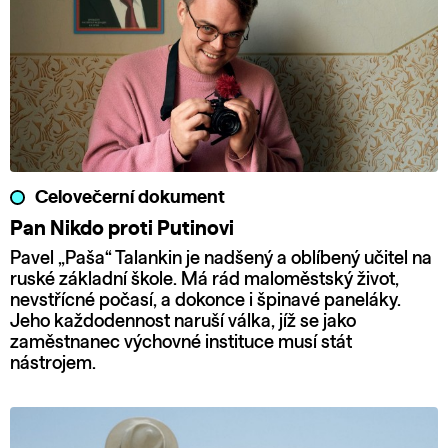
Celovečerní dokument
Pan Nikdo proti Putinovi
Pavel „Paša“ Talankin je nadšený a oblíbený učitel na
ruské základní škole. Má rád maloměstský život,
nevstřícné počasí, a dokonce i špinavé paneláky.
Jeho každodennost naruší válka, jíž se jako
zaměstnanec výchovné instituce musí stát
nástrojem.