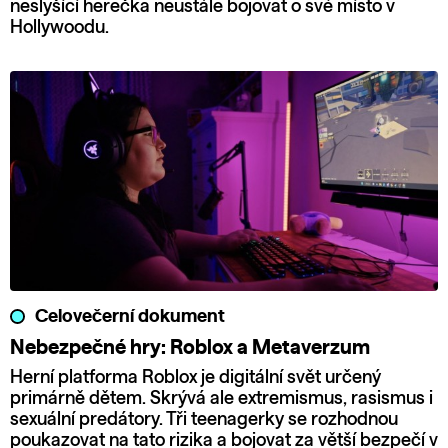
neslyšící herečka neustále bojovat o své místo v
Hollywoodu.
Celovečerní dokument
Nebezpečné hry: Roblox a Metaverzum
Herní platforma Roblox je digitální svět určený
primárně dětem. Skrývá ale extremismus, rasismus i
sexuální predátory. Tři teenagerky se rozhodnou
poukazovat na tato rizika a bojovat za větší bezpečí v