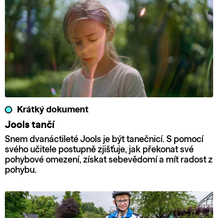
Krátký dokument
Jools tančí
Snem dvanáctileté Jools je být tanečnicí. S pomocí
svého učitele postupně zjišťuje, jak překonat své
pohybové omezení, získat sebevědomí a mít radost z
pohybu.