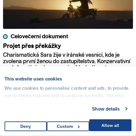
Celovečerní dokument
Projet přes překážky
Charismatická Sara žije v íránské vesnici, kde je
zvolena první ženou do zastupitelstva. Konzervativní
společností si nekompromisně brázdí cestu se svou
motorkou a odhodláním bojovat za práva žen a dětí.
This website uses cookies
We use cookies to personalise content and ads, to provide
social media features and to analyse our traffic. We also
share information about your use of our site with our social
Show details
media, advertising and analytics partners who may
combine it with other information that you’ve provided to
them or that they’ve collected from your use of their
Allow all
Deny
Custom
services.