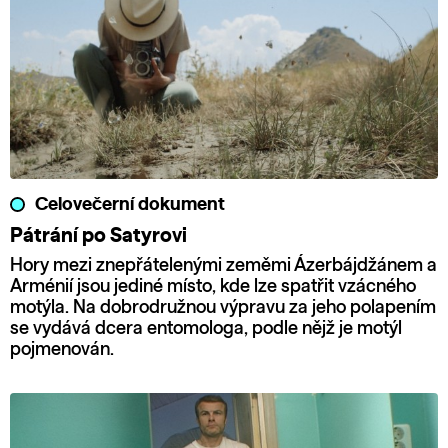
Celovečerní dokument
Pátrání po Satyrovi
Hory mezi znepřátelenými zeměmi Ázerbájdžánem a
Arménií jsou jediné místo, kde lze spatřit vzácného
motýla. Na dobrodružnou výpravu za jeho polapením
se vydává dcera entomologa, podle nějž je motýl
pojmenován.