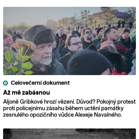
Celovečerní dokument
Až mě zabásnou
Aljoně Gribkové hrozí vězení. Důvod? Pokojný protest
proti policejnímu zásahu během uctění památky
zesnulého opozičního vůdce Alexeje Navalného.