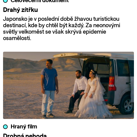
Celovečerní dokument
Drahý zítřku
Japonsko je v poslední době žhavou turistickou
destinací, kde by chtěl být každý. Za neonovými
světly velkoměst se však skrývá epidemie
osamělosti.
Hraný film
Drobná nehoda