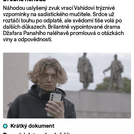
Náhodou uslyšený zvuk vrací Vahídovi trýznivé
vzpomínky na sadistického mučitele. Srdce už
roztáčí touhu po odplatě, ale svědomí tiše volá po
dalších důkazech. Brilantně vypointované drama
Džafara Panahího naléhavě promlouvá o otázkách
viny a odpovědnosti.
Krátký dokument