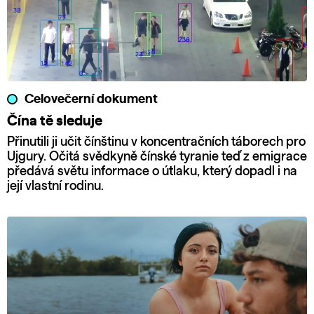
Celovečerní dokument
Čína tě sleduje
Přinutili ji učit čínštinu v koncentračních táborech pro
Ujgury. Očitá svědkyně čínské tyranie teď z emigrace
předává světu informace o útlaku, který dopadl i na
její vlastní rodinu.