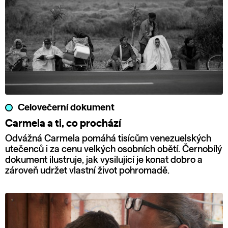
Celovečerní dokument
Carmela a ti, co prochází
Odvážná Carmela pomáhá tisícům venezuelských
utečenců i za cenu velkých osobních obětí. Černobílý
dokument ilustruje, jak vysilující je konat dobro a
zároveň udržet vlastní život pohromadě.