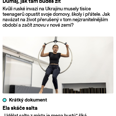
Dumaj, jak tam budeš žít
Kvůli ruské invazi na Ukrajinu musely tisíce
teenagerů opustit svoje domovy, školy i přátele. Jak
navázat na život přerušený v tom nejzranitelnějším
období a začít znovu v nové zemi?
Krátký dokument
Ela skáče salta
„Udělat salto z místa je mega hustý,“ říká