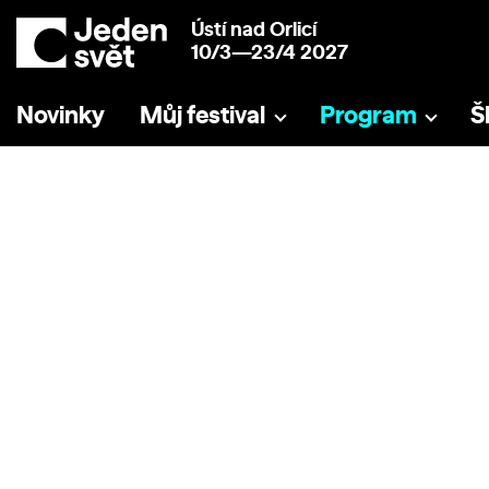
Ústí nad Orlicí
10/3—23/4 2027
Novinky
Můj festival
Program
Š