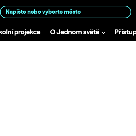
kolní projekce
O Jednom světě
Přístu