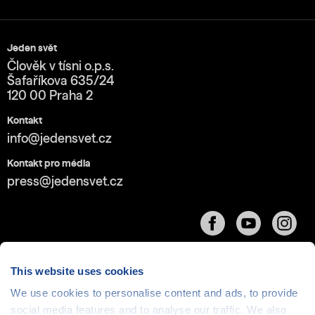
Jeden svět
Člověk v tísni o.p.s.
Šafaříkova 635/24
120 00 Praha 2
Kontakt
info@jedensvet.cz
Kontakt pro média
press@jedensvet.cz
This website uses cookies
We use cookies to personalise content and ads, to provide
Cookies
| © 1999-2026 Člověk v tísni o.p.s., web běží
social media features and to analyse our traffic. We also