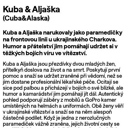
Kuba & Aljaška
(Cuba&Alaska)
Kuba a Aljaška narukovaly jako paramedičky
na frontovou linii u ukrajinského Charkova.
Humor a přátelství jim pomáhají udržet si v
těžkých bojích víru ve vítězství.
Kuba a Aljaška jsou přezdívky dvou mladých žen,
přítelkyň doslova na život a na smrt. Poskytují první
pomoc a snaží se udržet zraněné při vědomí, než se
jim dostane profesionální lékařské péče. Ocitají se
sice pod palbou a přicházejí v bojích o své blízké, ale
humor a kamarádství jim pomáhají jít dál. Autentický
pohled podporují záběry z mobilů a GoPro kamer
umístěných na helmách a uniformách. Obě ženy věří
v ukrajinské vítězství a snaží se na něm alespoň
částečně podílet. Když je jedna z nerozlučných
paramediček vážně zraněna, jejich životní cesty se