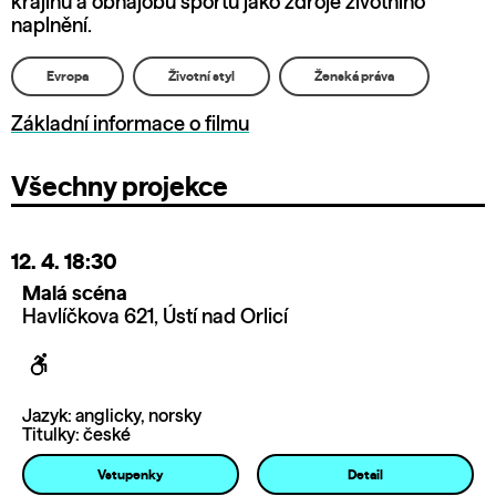
krajinu a obhajobu sportu jako zdroje životního
naplnění.
Evropa
Životní styl
Ženská práva
Základní informace o filmu
Všechny projekce
12. 4.
18:30
Malá scéna
Havlíčkova 621, Ústí nad Orlicí
Jazyk: anglicky, norsky
Titulky: české
Vstupenky
Detail