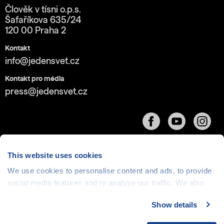
Člověk v tísni o.p.s.
Šafaříkova 635/24
120 00 Praha 2
Kontakt
info@jedensvet.cz
Kontakt pro média
press@jedensvet.cz
This website uses cookies
We use cookies to personalise content and ads, to provide
social media features and to analyse our traffic. We also
Cookies
| © 1999-2026 Člověk v tísni o.p.s., web běží
v rámci bezplatného
serverhosting
společnosti
share information about your use of our site with our social
CZECHIA.COM
Show details
media, advertising and analytics partners who may
combine it with other information that you’ve provided to