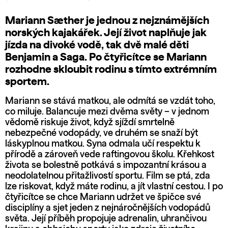
Mariann Sæther je jednou z nejznámějších
norských kajakářek. Její život naplňuje jak
jízda na divoké vodě, tak dvě malé děti
Benjamin a Saga. Po čtyřicítce se Mariann
rozhodne skloubit rodinu s tímto extrémním
sportem.
Mariann se stává matkou, ale odmítá se vzdát toho,
co miluje. Balancuje mezi dvěma světy – v jednom
vědomě riskuje život, když sjíždí smrtelně
nebezpečné vodopády, ve druhém se snaží být
láskyplnou matkou. Syna odmala učí respektu k
přírodě a zároveň vede raftingovou školu. Křehkost
života se bolestně potkává s impozantní krásou a
neodolatelnou přitažlivostí sportu. Film se ptá, zda
lze riskovat, když máte rodinu, a jít vlastní cestou. I po
čtyřicítce se chce Mariann udržet ve špičce své
disciplíny a sjet jeden z nejnáročnějších vodopádů
světa. Její příběh propojuje adrenalin, uhrančivou