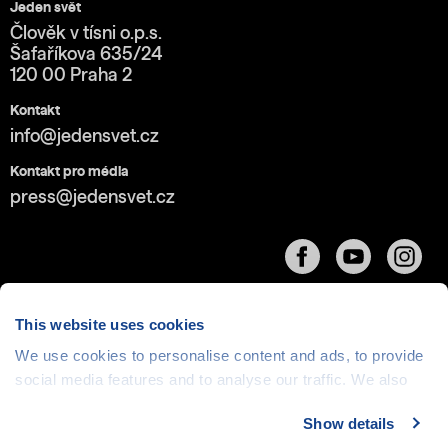
Jeden svět
Člověk v tísni o.p.s.
Šafaříkova 635/24
120 00 Praha 2
Kontakt
info@jedensvet.cz
Kontakt pro média
press@jedensvet.cz
This website uses cookies
We use cookies to personalise content and ads, to provide
Cookies
| © 1999-2026 Člověk v tísni o.p.s., web běží
social media features and to analyse our traffic. We also
v rámci bezplatného
serverhosting
společnosti
share information about your use of our site with our social
CZECHIA.COM
Show details
media, advertising and analytics partners who may