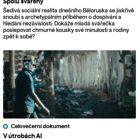
Spolu svářeny
Šedivá sociální realita dnešního Běloruska se jiskřivě
snoubí s archetypálním příběhem o dospívání a
hledání nezávislosti. Dokáže mladá svářečka
poslepovat chmurné kousky své minulosti a rodiny
zpět k sobě?
Celovečerní dokument
V útrobách AI