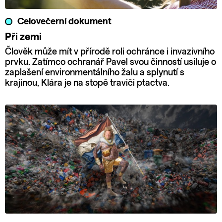
Celovečerní dokument
Při zemi
Člověk může mít v přírodě roli ochránce i invazivního
prvku. Zatímco ochranář Pavel svou činností usiluje o
zaplašení environmentálního žalu a splynutí s
krajinou, Klára je na stopě traviči ptactva.